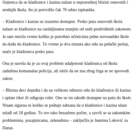
činjenica da se kladionice i kazina nalaze u neposrednoj blizini osnovnih i
srednjih škola, što je potvrdilo čak 70 odsto ispitanika.
– Kladionice i kazina su izuzetno dostupne. Preko puta osnovnih škola
nalaze se kladionice na razdaljinama manjim od onih predviđenih zakonom.
Ja sam merila vreme koliko je potrebno učenicima jedne novosadske škole
da dođu do kladionice. To vreme je dva minuta ako odu na pešački prelaz,
inače je kladionica preko puta.
Ona je navela da je za ovaj problem udaljenosti kladionica od škola
zadužena komunalna policija, ali ističe da ne zna zbog čega se ne sprovodi
zakon.
– Blizina deci dopušta i da na velikom odmoru odu do kladionice ili kazina
i uplate tiket ili odigraju rulet. One su im takođe dostupne na putu do škole.
Nisam sigurna ni koliko se poštuje zabrana da u kladionice i kazina ulaze
mlađi od 18 godina. To sve tako bezazleno počne, a završi se sa zakonskim
problemima, pozajmicama, zelenašima – zaključila je Jasmina Leković za
Danas.