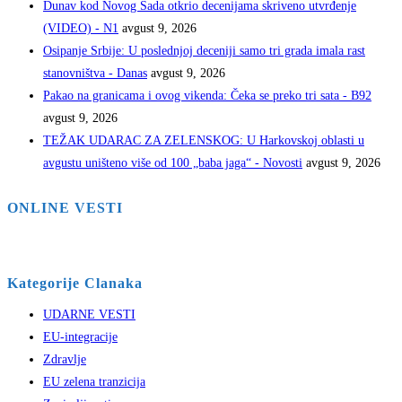
Dunav kod Novog Sada otkrio decenijama skriveno utvrđenje
(VIDEO) - N1
avgust 9, 2026
Osipanje Srbije: U poslednjoj deceniji samo tri grada imala rast
stanovništva - Danas
avgust 9, 2026
Pakao na granicama i ovog vikenda: Čeka se preko tri sata - B92
avgust 9, 2026
TEŽAK UDARAC ZA ZELENSKOG: U Harkovskoj oblasti u
avgustu uništeno više od 100 „baba jaga“ - Novosti
avgust 9, 2026
ONLINE VESTI
Kategorije Clanaka
UDARNE VESTI
EU-integracije
Zdravlje
EU zelena tranzicija