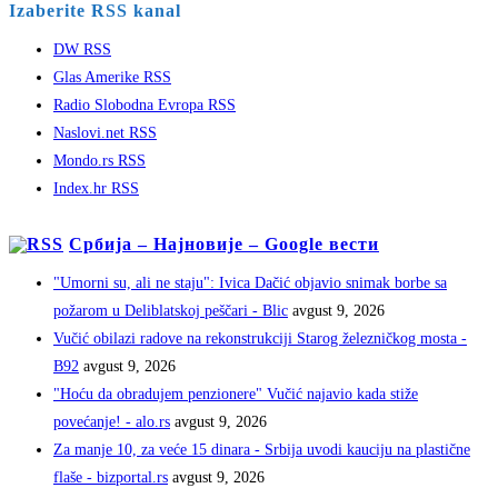
Izaberite RSS kanal
DW RSS
Glas Amerike RSS
Radio Slobodna Evropa RSS
Naslovi.net RSS
Mondo.rs RSS
Index.hr RSS
Србија – Најновије – Google вести
"Umorni su, ali ne staju": Ivica Dačić objavio snimak borbe sa
požarom u Deliblatskoj peščari - Blic
avgust 9, 2026
Vučić obilazi radove na rekonstrukciji Starog železničkog mosta -
B92
avgust 9, 2026
"Hoću da obradujem penzionere" Vučić najavio kada stiže
povećanje! - alo.rs
avgust 9, 2026
Za manje 10, za veće 15 dinara - Srbija uvodi kauciju na plastične
flaše - bizportal.rs
avgust 9, 2026