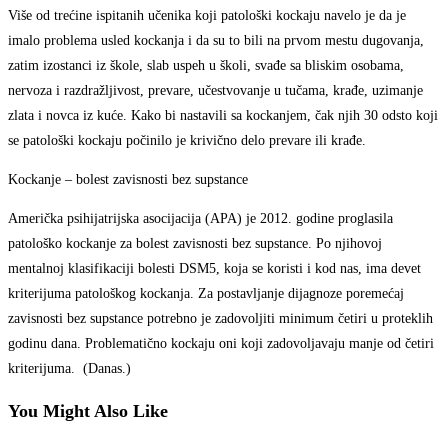
Više od trećine ispitanih učenika koji patološki kockaju navelo je da je
imalo problema usled kockanja i da su to bili na prvom mestu dugovanja,
zatim izostanci iz škole, slab uspeh u školi, svađe sa bliskim osobama,
nervoza i razdražljivost, prevare, učestvovanje u tučama, krađe, uzimanje
zlata i novca iz kuće. Kako bi nastavili sa kockanjem, čak njih 30 odsto koji
se patološki kockaju počinilo je krivično delo prevare ili krađe.
Kockanje – bolest zavisnosti bez supstance
Američka psihijatrijska asocijacija (APA) je 2012. godine proglasila
patološko kockanje za bolest zavisnosti bez supstance. Po njihovoj
mentalnoj klasifikaciji bolesti DSM5, koja se koristi i kod nas, ima devet
kriterijuma patološkog kockanja. Za postavljanje dijagnoze poremećaj
zavisnosti bez supstance potrebno je zadovoljiti minimum četiri u proteklih
godinu dana. Problematično kockaju oni koji zadovoljavaju manje od četiri
kriterijuma. (Danas.)
You Might Also Like