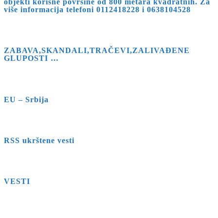
objekti korisne površine od 800 metara kvadratnih. Za
više informacija telefoni 0112418228 i 0638104528
ZABAVA,SKANDALI,TRAČEVI,ZALIVAĐENE
GLUPOSTI …
EU – Srbija
RSS ukrštene vesti
VESTI