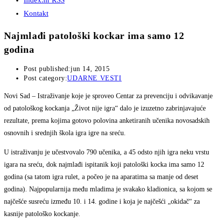
Index.hr RSS
Kontakt
Najmlađi patološki kockar ima samo 12
godina
Post published:
jun 14, 2015
Post category:
UDARNE VESTI
Novi Sad
– Istraživanje koje je sproveo Centar za prevenciju i odvikavanje
od patološkog kockanja „Život nije igra“ dalo je izuzetno zabrinjavajuće
rezultate, prema kojima gotovo polovina anketiranih učenika novosadskih
osnovnih i srednjih škola igra igre na sreću.
U istraživanju je učestvovalo 790 učenika, a 45 odsto njih igra neku vrstu
igara na sreću, dok najmlađi ispitanik koji patološki kocka ima samo 12
godina (sa tatom igra rulet, a počeo je na aparatima sa manje od deset
godina). Najpopularnija među mladima je svakako kladionica, sa kojom se
najčešće susreću između 10. i 14. godine i koja je najčešći „okidač“ za
kasnije patološko kockanje.