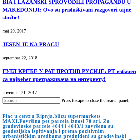
BIA I LAZANSKI SPROVODILI PROPAGANDU U
MAKEDONIJI: Ovo su prisluškivani razgovori tajne
službe!
maj 29, 2017
JESEN JE NA PRAGU
septembar 22, 2018
ГУГЛ КРЕЋЕ У РАТ ПРОТИВ РУСИЈЕ: РТ избачен
са највећег претраживача на интернету!
novembar 21, 2017
Press Escape to close the search panel.
Plac u centru Ripnja,blizu supermarkets
MAXI.Površina pet parcela iznosi 70 ari. Za
građevinske parcele 4044 i 4043/1 završena su
geodezijska ispitivanja i prema pozitivnim
urbanističkim uredbama predniđeni su građevinski