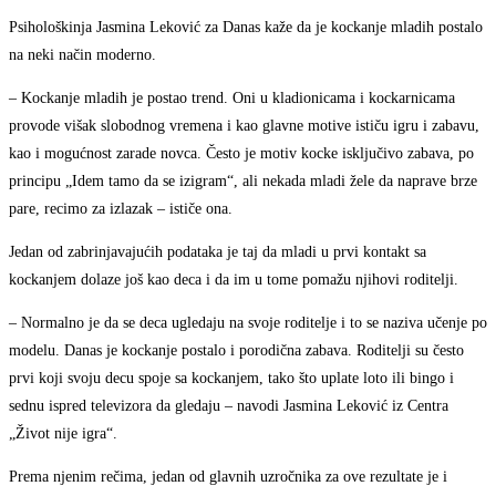
Psihološkinja Jasmina Leković za Danas kaže da je kockanje mladih postalo
na neki način moderno.
– Kockanje mladih je postao trend. Oni u kladionicama i kockarnicama
provode višak slobodnog vremena i kao glavne motive ističu igru i zabavu,
kao i mogućnost zarade novca. Često je motiv kocke isključivo zabava, po
principu „Idem tamo da se izigram“, ali nekada mladi žele da naprave brze
pare, recimo za izlazak – ističe ona.
Jedan od zabrinjavajućih podataka je taj da mladi u prvi kontakt sa
kockanjem dolaze još kao deca i da im u tome pomažu njihovi roditelji.
– Normalno je da se deca ugledaju na svoje roditelje i to se naziva učenje po
modelu. Danas je kockanje postalo i porodična zabava. Roditelji su često
prvi koji svoju decu spoje sa kockanjem, tako što uplate loto ili bingo i
sednu ispred televizora da gledaju – navodi Jasmina Leković iz Centra
„Život nije igra“.
Prema njenim rečima, jedan od glavnih uzročnika za ove rezultate je i