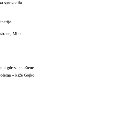
ka sprovodila
inerije.
 strane, Milo
nju gde su smeštene
roblema – kaže Gojko