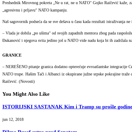
Predsednik Mirovnog pokreta „Ne u rat, ne u NATO“ Gojko Raičević kaže, za
„agresivnu i prljavu“ NATO kampanju.
Naš sagovornik podseća da se sve dešava u času kada rezultati istraživanja n
– Vlada je dobila „po ušima“ od svojih zapadnih mentora zbog pada raspoložen
Đukanović i njegova svita jedino još u NATO vide nadu koja bi ih zadržala na 
GRANICE
– NEREŠENO pitanje granica dodatno opterećuje evroatlantske integracije C
NATO trupe. Hašim Tači i Albanci iz okupirane južne srpske pokrajine traže
Raičević. (Novosti)
You Might Also Like
ISTORIJSKI SASTANAK Kim i Tramp su prošle godine 
jun 12, 2018