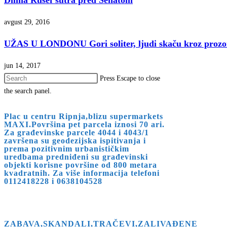
Dilma Rusef sutra pred Senatom
avgust 29, 2016
UŽAS U LONDONU Gori soliter, ljudi skaču kroz prozo
jun 14, 2017
Press Escape to close
the search panel.
Plac u centru Ripnja,blizu supermarkets
MAXI.Površina pet parcela iznosi 70 ari.
Za građevinske parcele 4044 i 4043/1
završena su geodezijska ispitivanja i
prema pozitivnim urbanističkim
uredbama predniđeni su građevinski
objekti korisne površine od 800 metara
kvadratnih. Za više informacija telefoni
0112418228 i 0638104528
ZABAVA,SKANDALI,TRAČEVI,ZALIVAĐENE