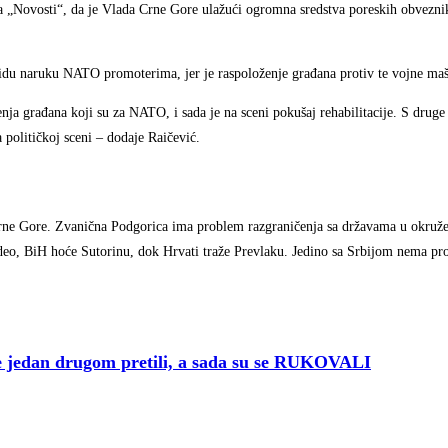
 „Novosti“, da je Vlada Crne Gore ulažući ogromna sredstva poreskih obvezni
e idu naruku NATO promoterima, jer je raspoloženje građana protiv te vojne maš
ja građana koji su za NATO, i sada je na sceni pokušaj rehabilitacije. S druge
političkoj sceni – dodaje Raičević.
rne Gore. Zvanična Podgorica ima problem razgraničenja sa državama u okruže
 deo, BiH hoće Sutorinu, dok Hrvati traže Prevlaku. Jedino sa Srbijom nema p
jedan drugom pretili, a sada su se RUKOVALI