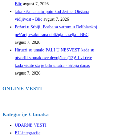
Blic
avgust 7, 2026
Jaka kiša na auto-putu kod Jerine: Otežana
vidljivost - Blic
avgust 7, 2026
Požari u Srbiji: Borba sa vatrom u Deliblatskoj
peščari, evakuisana obližnja naselja - BBC
avgust 7, 2026
Hirurzi su umalo PALI U NESVEST kada su
otvorili stomak ove devojčice (12)! I vi ćete
kada vidite šta je bilo unutra - Srbija danas
avgust 7, 2026
ONLINE VESTI
Kategorije Clanaka
UDARNE VESTI
EU-integracije