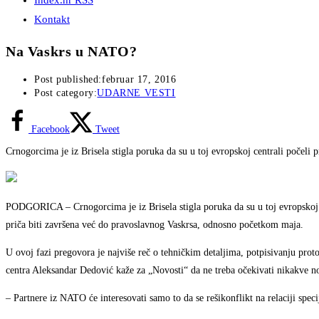
Index.hr RSS
Kontakt
Na Vaskrs u NATO?
Post published:
februar 17, 2016
Post category:
UDARNE VESTI
Facebook
Tweet
Crnogorcima je iz Brisela stigla poruka da su u toj evropskoj centrali počeli
PODGORICA – Crnogorcima je iz Brisela stigla poruka da su u toj evropskoj ce
priča biti završena već do pravoslavnog Vaskrsa, odnosno početkom maja.
U ovoj fazi pregovora je najviše reč o tehničkim detaljima, potpisivanju prot
centra Aleksandar Dedović kaže za „Novosti“ da ne treba očekivati nikakve n
– Partnere iz NATO će interesovati samo to da se rešikonflikt na relaciji spec