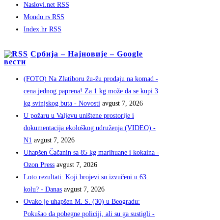
Naslovi.net RSS
Mondo.rs RSS
Index.hr RSS
Србија – Најновије – Google
вести
(FOTO) Na Zlatiboru žu-žu prodaju na komad -
cena jednog paprena! Za 1 kg može da se kupi 3
kg svinjskog buta - Novosti
avgust 7, 2026
U požaru u Valjevu uništene prostorije i
dokumentacija ekološkog udruženja (VIDEO) -
N1
avgust 7, 2026
Uhapšen Čačanin sa 85 kg marihuane i kokaina -
Ozon Press
avgust 7, 2026
Loto rezultati: Koji brojevi su izvučeni u 63.
kolu? - Danas
avgust 7, 2026
Ovako je uhapšen M. S. (30) u Beogradu:
Pokušao da pobegne policiji, ali su ga sustigli -