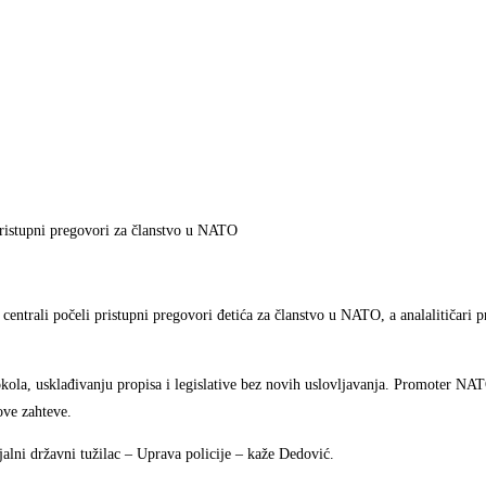
 pristupni pregovori za članstvo u NATO
ntrali počeli pristupni pregovori đetića za članstvo u NATO, a analalitičari p
okola, usklađivanju propisa i legislative bez novih uslovljavanja. Promoter NAT
ove zahteve.
ijalni državni tužilac – Uprava policije – kaže Dedović.