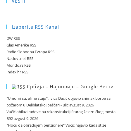
VESTI
Izaberite RSS Kanal
DW RSS
Glas Amerike RSS
Radio Slobodna Evropa RSS
Naslovi.net RSS
Mondo.rs RSS
Index.hr RSS
Србија – Најновије – Google Вести
"Umorni su, ali ne staju": Ivica Dačić objavio snimak borbe sa
požarom u Deliblatskoj peščari - Blic
avgust 9, 2026
Vučić obilazi radove na rekonstrukciji Starog železničkog mosta -
B92
avgust 9, 2026
"Hoću da obradujem penzionere" Vučić najavio kada stiže