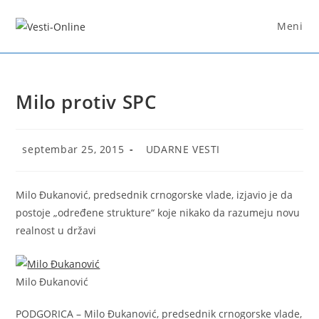
Skip
to
Meni
content
Milo protiv SPC
Post
Post
septembar 25, 2015
UDARNE VESTI
published:
category:
Milo Đukanović, predsednik crnogorske vlade, izjavio je da
postoje „određene strukture“ koje nikako da razumeju novu
realnost u državi
Milo Đukanović
PODGORICA – Milo Đukanović, predsednik crnogorske vlade,