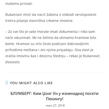
možemo pristati.
Đukanović misli da nacrt Zakona o slobodi veroispovesti
tretira pitanje vlasništva crkvene imovine.
– Za sve što je vaše morate imati dokumenta i niko vam
neće oduzimati. Mi ne želimo da otimamo hramove bilo
kome. Hramovi su vrlo često podizani dobrovoljnim
prihodima meštana i oni njima pripadaju. Ova vlast je
vratila imovinu kao i deviznu štednju – rekao je Đukanović.
(Novosti)
YOU MIGHT ALSO LIKE
БЛУМБЕРГ: Ким Џонг Ун у изненадној посети
Пекингу!
mart 27, 2018