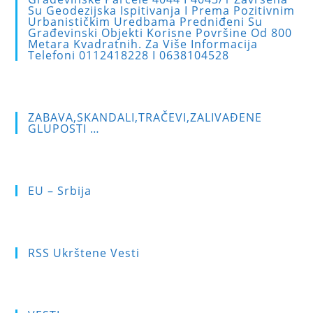
the
Su Geodezijska Ispitivanja I Prema Pozitivnim
sea
Urbanističkim Uredbama Predniđeni Su
Građevinski Objekti Korisne Površine Od 800
pan
Metara Kvadratnih. Za Više Informacija
Telefoni 0112418228 I 0638104528
ZABAVA,SKANDALI,TRAČEVI,ZALIVAĐENE
GLUPOSTI …
EU – Srbija
RSS Ukrštene Vesti