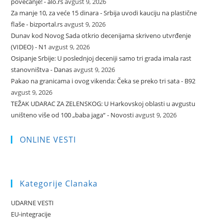
povećanje! - alo.rs
avgust 9, 2026
Za manje 10, za veće 15 dinara - Srbija uvodi kauciju na plastične
flaše - bizportal.rs
avgust 9, 2026
Dunav kod Novog Sada otkrio decenijama skriveno utvrđenje
(VIDEO) - N1
avgust 9, 2026
Osipanje Srbije: U poslednjoj deceniji samo tri grada imala rast
stanovništva - Danas
avgust 9, 2026
Pakao na granicama i ovog vikenda: Čeka se preko tri sata - B92
avgust 9, 2026
TEŽAK UDARAC ZA ZELENSKOG: U Harkovskoj oblasti u avgustu
uništeno više od 100 „baba jaga“ - Novosti
avgust 9, 2026
ONLINE VESTI
Kategorije Clanaka
UDARNE VESTI
EU-integracije