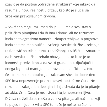
izjavio je da postoje „određene strukture“ koje nikako da
razumeju novu realnost u državi, kao što je slučaj sa
Srpskom pravoslavnom crkvom.
– Savršeno mogu razumeti da je SPC imala svoj stav o
političkim pitanjima i da ih ima i danas, ali ne razumem
kada se to agresivno nameće i zloupotrebljava, a pogotovo
kada se time manipuliše u vršenju verske službe – rekao je
Đukanović na tribini o NATO održanoj u Nikšiću. – Smatram
da bi versku službu trebalo obavljati onako kako je to
kanonski predviđeno, a da svaki građanin, uključujući i
onoga koji nosi mantiju ima pravo na politički stav. No,
često imamo manipulaciju i kako sam shvatio dobar deo
SPC ima nepoverenje prema nezavisnosti Crne Gore. Ne
razumem kako jedan deo njih i dalje shvata da je to pitanje
ad akta. Crna Gora je nezavisna i to je nepromenljivo.
Država ne želi da se meša u verska pitanja, ali način na koji
to pojedini ljudi iz vrha SPC tumače je nešto na što ne