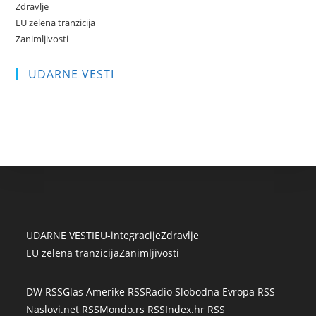
Zdravlje
EU zelena tranzicija
Zanimljivosti
UDARNE VESTI
UDARNE VESTI
EU-integracije
Zdravlje
EU zelena tranzicija
Zanimljivosti
DW RSS
Glas Amerike RSS
Radio Slobodna Evropa RSS
Naslovi.net RSS
Mondo.rs RSS
Index.hr RSS