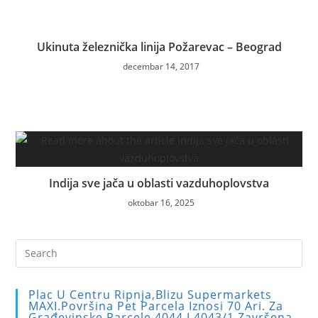
Ukinuta železnička linija Požarevac – Beograd
decembar 14, 2017
Indija sve jača u oblasti vazduhoplovstva
oktobar 16, 2025
Pre
Es
to
Plac U Centru Ripnja,blizu Supermarkets
clo
MAXI.Površina Pet Parcela Iznosi 70 Ari. Za
Građevinske Parcele 4044 I 4043/1 Završena