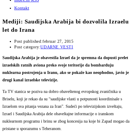
Index.hr RSS
Kontakt
Mediji: Saudijska Arabija bi dozvolila Izraelu
let do Irana
Post published:
februar 27, 2015
Post category:
UDARNE VESTI
Saudijska Arabija je obavestila Izrael da je spremna da dopusti prelet
izraelskih ratnih aviona preko svoje teritorije da bombarduju
nuklearna postrojenja u Iranu, ako se pokaže kao neophodno, javio je
drugi kanal izraelske televizije.
Ta TV stanica se poziva na dobro obaveštenog evropskog zvaničnika u
Briselu, koji je rekao da su “saudijske vlasti u potpunosti koordinisale s
Izraelom sva pitanja vezana za Iran”. Sudeći po televizijskom izveštaju,
Izrael i Saudijska Arabija dele obaveštajne informacije o iranskom
nuklearnom programu i brinu se zbog koncesija na koje bi Zapad mogao da
pristane u sporazumu s Teheranom.