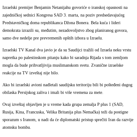
Izraelski premijer Benjamin Netanijahu govoriće o iranskoj opasnosti na
zajedničkoj sednici Kongresa SAD 3. marta, na poziv predsedavajućeg
Predstavničkog doma republikanca Džona Bonera. Bela kuća i lideri
demokrata izrazili su, međutim, nezadovoljstvo zbog planiranog govora,
samo dve nedelje pre prevremenih opštih izbora u Izraelu.
Izraelski TV Kanal dva javio je da su Saudijci tražili od Izraela neku vrstu
napretka po palestinskom pitanju kako bi saradnja Rijada s tom zemljom
mogla da bude prihvatljivija muslimanskom svetu. Zvanične izraelske
reakcije na TV izveštaj nije bilo.
Ako bi izraelski avioni nadletali saudijsku teritoriju bili bi pošteđeni dugog
obilaska Persijskog zaliva i imali bi više vremena za mete.
Ovaj izveštaj objavljen je u vreme kada grupa zemalja P plus 1 (SAD,
Rusija, Kina, Francuska, Velika Britanija plus Nemačka) teži da postigne
sporazum s Iranom, u nadi da će diplomatski pristup sprečiti Iran da razvije
atomsku bombu.