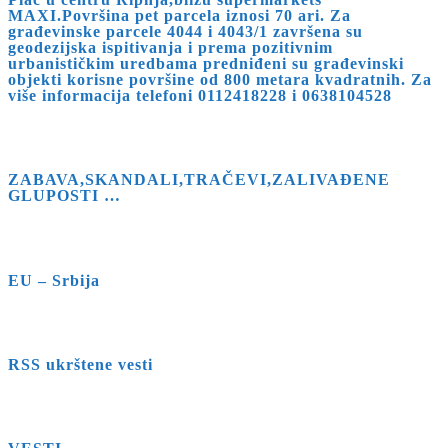
MAXI.Površina pet parcela iznosi 70 ari. Za
građevinske parcele 4044 i 4043/1 završena su
geodezijska ispitivanja i prema pozitivnim
urbanističkim uredbama predniđeni su građevinski
objekti korisne površine od 800 metara kvadratnih. Za
više informacija telefoni 0112418228 i 0638104528
ZABAVA,SKANDALI,TRAČEVI,ZALIVAĐENE
GLUPOSTI …
EU – Srbija
RSS ukrštene vesti