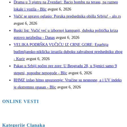
Drama u 3 ujutru na Zvezdari: Bacio bombu na terasu, pa razneo
lokale i vozila - Blic
avgust 6, 2026
Vučić se upravo oglasio: Poruka predsednika obišla Srbiju! - alo.rs
avgust 6, 2026
Ruski list: Vučić već u izbornoj kampanji, duboka politička kriza
gotovo neizbežna - Danas
avgust 6, 2026
VELIKA PODRŠKA VUČIĆU IZ CRNE GORE: Eparhija
budimljansko-nikšićka izrazila duboku zahvalnost predsedniku zbog
- Kurir
avgust 6, 2026
Pakao u Srbiji počeo pre zore: U Beogradu 28, u Sjenici samo 9
stepeni, popodne nepogode - Blic
avgust 6, 2026
RHMZ izdao hitno upozorenje: Vrućine su nesnosne, a i UV indeks
je ekstremno opasan - Blic
avgust 6, 2026
ONLINE VESTI
Kategorije Clanaka