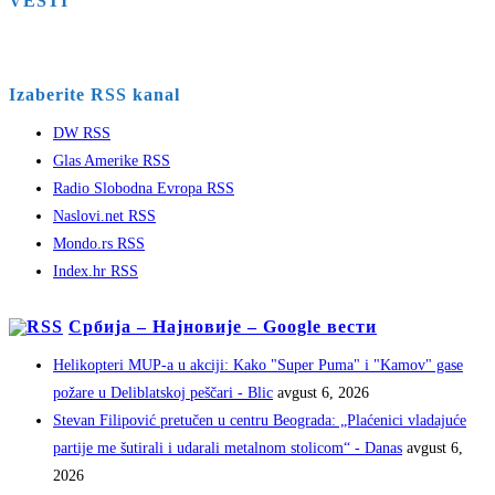
VESTI
Izaberite RSS kanal
DW RSS
Glas Amerike RSS
Radio Slobodna Evropa RSS
Naslovi.net RSS
Mondo.rs RSS
Index.hr RSS
Србија – Најновије – Google вести
Helikopteri MUP-a u akciji: Kako "Super Puma" i "Kamov" gase
požare u Deliblatskoj peščari - Blic
avgust 6, 2026
Stevan Filipović pretučen u centru Beograda: „Plaćenici vladajuće
partije me šutirali i udarali metalnom stolicom“ - Danas
avgust 6,
2026