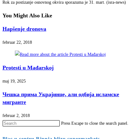
Rok za postizanje osnovnog okvira sporazuma je 31. mart. (isra-news)
You Might Also Like
Hapšenje dronova
februar 22, 2018
Protesti u Mađarskoj
maj 19, 2025
Чешка прима Украјинце, али одбија исламске
мигранте
februar 2, 2018
Press Escape to close the search panel.
Plac u centru Ripnja,blizu supermarkets