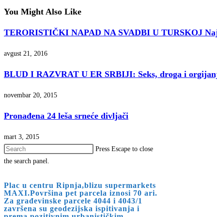
You Might Also Like
TERORISTIČKI NAPAD NA SVADBI U TURSKOJ Najmanje
avgust 21, 2016
BLUD I RAZVRAT U ER SRBIJI: Seks, droga i orgijanje
novembar 20, 2015
Pronađena 24 leša srneće divljači
mart 3, 2015
Press Escape to close
the search panel.
Plac u centru Ripnja,blizu supermarkets
MAXI.Površina pet parcela iznosi 70 ari.
Za građevinske parcele 4044 i 4043/1
završena su geodezijska ispitivanja i
prema pozitivnim urbanističkim