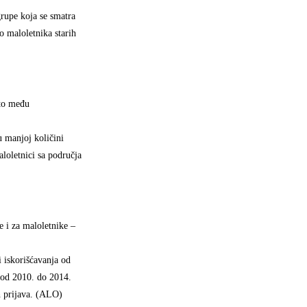
rupe koja se smatra
o maloletnika starih
sto među
u manjoj količini
aloletnici sa područja
e i za maloletnike –
i iskorišćavanja od
u od 2010. do 2014.
ih prijava. (ALO)