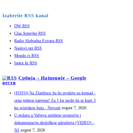
Izaberite RSS kanal
DW RSS
Glas Amerike RSS
Radio Slobodna Evropa RSS
Naslovi.net RSS
Mondo.rs RSS
Index.hr RSS
Србија – Најновије – Google
вести
(FOTO) Na Zlatiboru žu-žu prodaju na komad -
cena jednog paprena! Za 1 kg može da se kupi 3
kg svinjskog buta - Novosti
avgust 7, 2026
U požaru u Valjevu uništene prostorije i
dokumentacija ekološkog udruženja (VIDEO) -
N1
avgust 7, 2026