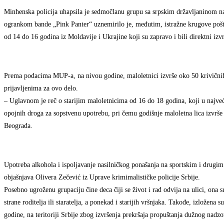
Minhenska policija uhapsila je sedmočlanu grupu sa srpskim državljaninom n
ogrankom bande „Pink Panter“ uznemirilo je, međutim, istražne krugove pošto
od 14 do 16 godina iz Moldavije i Ukrajine koji su zapravo i bili direktni izvr
Prema podacima MUP-a, na nivou godine, maloletnici izvrše oko 50 krivičnih 
prijavljenima za ovo delo.
– Uglavnom je reč o starijim maloletnicima od 16 do 18 godina, koji u najveć
opojnih droga za sopstvenu upotrebu, pri čemu godišnje maloletna lica izvrše 
Beograda.
Upotreba alkohola i ispoljavanje nasilničkog ponašanja na sportskim i drugim 
objašnjava Olivera Zečević iz Uprave krimimalističke policije Srbije.
Posebno ugroženu grupaciju čine deca čiji se život i rad odvija na ulici, ona s
strane roditelja ili staratelja, a ponekad i starijih vršnjaka. Takođe, izlože
godine, na teritoriji Srbije zbog izvršenja prekršaja propuštanja dužnog nadz