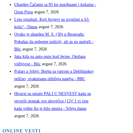
Uhapšen Čačanin sa 85 kg marihuane i kokaina -
Ozon Press
avgust 7, 2026
Loto rezultati: Koji brojevi su izvučeni u 63.
kolu? - Danas
avgust 7, 2026
Ovako je uhapšen M. S. (30) u Beogradu:
Pokušao da pobegne policiji, ali su ga sustigli -
Blic
avgust 7, 2026
Jaka kiša na auto-putu kod Jerine: Otežana
vidljivost - Blic
avgust 7, 2026
Požari u Srbiji: Borba sa vatrom u Deliblatskoj
peščari, evakuisana obližnja naselja - BBC
avgust 7, 2026
Hirurzi su umalo PALI U NESVEST kada su
otvorili stomak ove devojčice (12)! I vi ćete
kada vidite šta je bilo unutra - Srbija danas
avgust 7, 2026
ONLINE VESTI