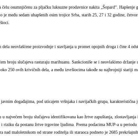
a čelu osumnjičenu za pljačku luksuzne prodavnice nakita „Šopard“. Hapšenje g
 je među sedam uhapšenih osim trojice Srba, starih 25, 27 i 32 godine, četvor
šioci.
dela neovlašćene proizvodnje i stavljanja u promet opojnih droga i čine 4 od
em broju slučajeva rasturaju marihuanu. Sankcioniše se i neovlašćeno držanje 
oko 250 ovih krivičnih dela, a među izvršiocima takođe su najbrojniji stariji m
javnim događajima, pod uticajem vršnjaka i navijačkih grupa, karakteristična j
u u najvećem broju slučajeva identifikovana kao žrtve zapuštanja, zlostavljanja 
na su i riziku da postanu žrtve trgovine ljudima. Prema podacima MUP-a u period
ora nad maloletnikom od strane roditelja ili staraoca podneto je 2685 prekršajn