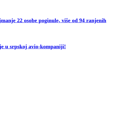
 22 osobe poginule, više od 94 ranjenih
 u srpskoj avio-kompaniji!