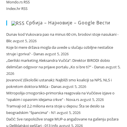
Mondo.rs RSS
Index.hr RSS
Србија – Најновије – Google Вести
Dunav kod Vukovara pao na minus 60 cm, brodovi stoje nasukani -
Blic
avgust 5, 2026
Koje bi mere država mogla da uvede u slučaju ozbiljne nestašice
struje i goriva? - Danas
avgust 5, 2026
„Gerilski marketing Aleksandra Vučića“: Direktor BIRODI dobio
delimičan odgovor na prijave portalu „Ko si bre ti?“ - Danas
avgust 5,
2026
Jovanović (Ekološki ustanak): Najbliži smo koaliciji sa NPS, NLS i
pokretom doktora Milića - Danas
avgust 5, 2026
Mitropolija crnogorsko-primorska reagovala na Vučićeve izjave o
"opakim i opasnim idejama crkve" - Nova.rs
avgust 5, 2026
Tramvaji od 2,2 miliona evra stoje u depou: Šta se desilo sa
beogradskim "špancima“ - N1
avgust 5, 2026
Dačić: Sve raspoložive snage MUP-a angažovane na gašenju požara
u Deliblatskoj peščari - 013 Info
avgust 5, 2026