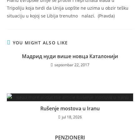
Planu Evropske unije se protivi i nepriznata vlada u
Tripoliju koja tvrdi da Unija uopšte ne uzima u obzir tešku
situaciju u kojoj se Libija trenutno nalazi. (Pravda)
YOU MIGHT ALSO LIKE
Мадрид нуди више новца Каталонији
septembar 22, 2017
Rušenje mostova u Iranu
jul 18, 2026
PENZIONERI