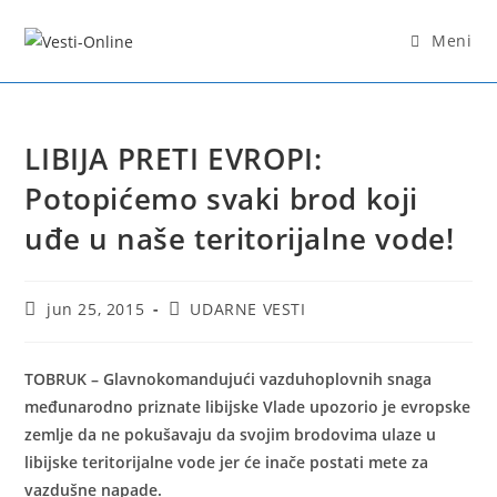
Skip
to
Meni
content
LIBIJA PRETI EVROPI:
Potopićemo svaki brod koji
uđe u naše teritorijalne vode!
Post
Post
jun 25, 2015
UDARNE VESTI
published:
category:
TOBRUK – Glavnokomandujući vazduhoplovnih snaga
međunarodno priznate libijske Vlade upozorio je evropske
zemlje da ne pokušavaju da svojim brodovima ulaze u
libijske teritorijalne vode jer će inače postati mete za
vazdušne napade.