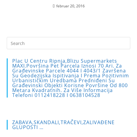
februar 20, 2016
Pre
Es
to
Plac U Centru Ripnja,blizu Supermarkets
clo
MAXI.Površina Pet Parcela Iznosi 70 Ari. Za
Građevinske Parcele 4044 I 4043/1 Završena
the
Su Geodezijska Ispitivanja I Prema Pozitivnim
sea
Urbanističkim Uredbama Predniđeni Su
Građevinski Objekti Korisne Površine Od 800
pan
Metara Kvadratnih. Za Više Informacija
Telefoni 0112418228 I 0638104528
ZABAVA,SKANDALI,TRAČEVI,ZALIVAĐENE
GLUPOSTI …