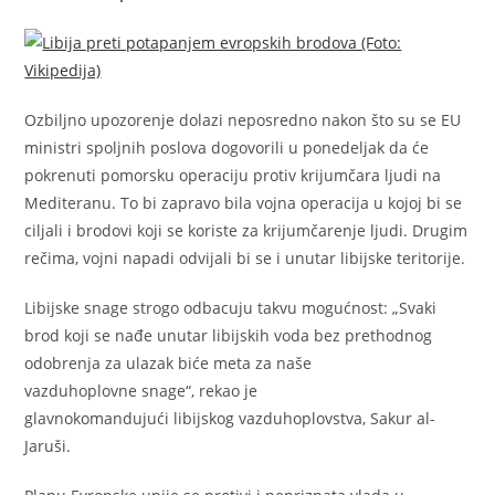
Ozbiljno upozorenje dolazi neposredno nakon što su se EU
ministri spoljnih poslova dogovorili u ponedeljak da će
pokrenuti pomorsku operaciju protiv krijumčara ljudi na
Mediteranu. To bi zapravo bila vojna operacija u kojoj bi se
ciljali i brodovi koji se koriste za krijumčarenje ljudi. Drugim
rečima, vojni napadi odvijali bi se i unutar libijske teritorije.
Libijske snage strogo odbacuju takvu mogućnost: „Svaki
brod koji se nađe unutar libijskih voda bez prethodnog
odobrenja za ulazak biće meta za naše
vazduhoplovne snage“, rekao je
glavnokomandujući libijskog vazduhoplovstva, Sakur al-
Jaruši.