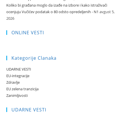
Koliko bi građana moglo da izađe na izbore i kako istraživači
ocenjuju Vučićev podatak o 80 odsto opredeljenih - N1
avgust 5,
2026
ONLINE VESTI
Kategorije Clanaka
UDARNE VESTI
EU-integracije
Zdravlje
EU zelena tranzicija
Zanimljivosti
UDARNE VESTI