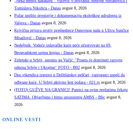
„Neka mediji nagađaju“: Vučević o povratku Nebojše Stefanovića i
Tomislava Nikolića - Danas
avgust 8, 2026
Požar uništio prostorije i dokumentaciju ekološkog udruženja iz
Valjeva - Danas
avgust 8, 2026
Krivična prijava protiv predsednice Osnovnog suda u Užicu Sunčice
Misailović - Danas
avgust 8, 2026
Nedeljnik: Vodeće izdavačke kuće neće učestvovati na 69.
Beogradskom sajmu knjiga - Danas
avgust 8, 2026
Zelenski u Srbiji, ugostio ga Vučić: "Poseta će doprineti razvoju
odnosa Srbije i Ukrajine" FOTO - B92
avgust 8, 2026
Deo vikendica izgoreo u Deliblatskoj peščari, vatrogasci uspeli da
odbrane kuće: U Srbiji aktivno šest požara - 021.rs
avgust 8, 2026
(FOTO) GUŽVE NA GRANICI! Putnici na ovim prelazima čekaju
SATIMA: Objavljeno i hitno upozorenje AMSS - Blic
avgust 8,
2026
ONLINE VESTI