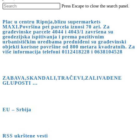
Press Escape to close the search panel.
Plac u centru Ripnja,blizu supermarkets
MAXI.Površina pet parcela iznosi 70 ari. Za
građevinske parcele 4044 i 4043/1 završena su
geodezijska ispitivanja i prema pozitivnim
urbanističkim uredbama predniđeni su građevinski
objekti korisne površine od 800 metara kvadratnih. Za
više informacija telefoni 0112418228 i 0638104528
ZABAVA,SKANDALI,TRAČEVI,ZALIVAĐENE
GLUPOSTI …
EU – Srbija
RSS ukrštene vesti