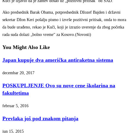
Kuči je izjavio da je zahtev došao uz „pozitivni pritisak“ od SAD.
Ako predsednik Barak Obama, potpredsednik Džozef Bajden i državni
sekretar Džon Keri pošalju pismo i izvrše pozitivni pritisak, onda to mora
da bude urađeno, rekao je Kuči, koji je izrazio uverenje da zbog početka
rada suda dolazi „bolno vreme“ za Kosovo.(Novosti)
You Might Also Like
Japan kupuje dva američka antiraketna sistema
decembar 20, 2017
POSKUPLJENJE Ovo su nove cene školarina na
fakultetima
februar 5, 2016
Prevlaka još pod znakom pitanja
jun 15, 2015