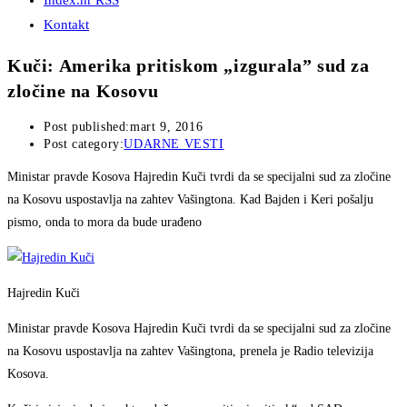
Index.hr RSS
Kontakt
Kuči: Amerika pritiskom „izgurala” sud za
zločine na Kosovu
Post published:
mart 9, 2016
Post category:
UDARNE VESTI
Ministar pravde Kosova Hajredin Kuči tvrdi da se specijalni sud za zločine
na Kosovu uspostavlja na zahtev Vašingtona. Kad Bajden i Keri pošalju
pismo, onda to mora da bude urađeno
Hajredin Kuči
Ministar pravde Kosova Hajredin Kuči tvrdi da se specijalni sud za zločine
na Kosovu uspostavlja na zahtev Vašingtona, prenela je Radio televizija
Kosova.