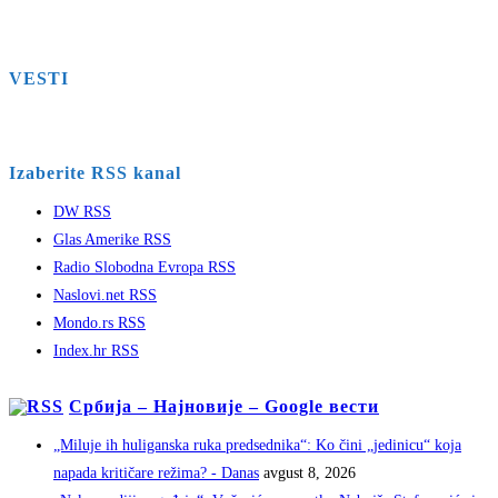
VESTI
Izaberite RSS kanal
DW RSS
Glas Amerike RSS
Radio Slobodna Evropa RSS
Naslovi.net RSS
Mondo.rs RSS
Index.hr RSS
Србија – Најновије – Google вести
„Miluje ih huliganska ruka predsednika“: Ko čini „jedinicu“ koja
napada kritičare režima? - Danas
avgust 8, 2026