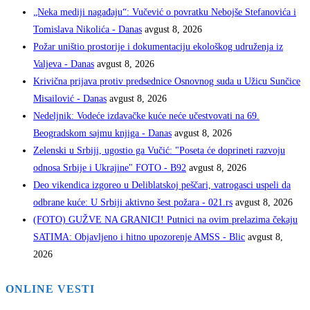
„Neka mediji nagađaju“: Vučević o povratku Nebojše Stefanovića i
Tomislava Nikolića - Danas
avgust 8, 2026
Požar uništio prostorije i dokumentaciju ekološkog udruženja iz
Valjeva - Danas
avgust 8, 2026
Krivična prijava protiv predsednice Osnovnog suda u Užicu Sunčice
Misailović - Danas
avgust 8, 2026
Nedeljnik: Vodeće izdavačke kuće neće učestvovati na 69.
Beogradskom sajmu knjiga - Danas
avgust 8, 2026
Zelenski u Srbiji, ugostio ga Vučić: "Poseta će doprineti razvoju
odnosa Srbije i Ukrajine" FOTO - B92
avgust 8, 2026
Deo vikendica izgoreo u Deliblatskoj peščari, vatrogasci uspeli da
odbrane kuće: U Srbiji aktivno šest požara - 021.rs
avgust 8, 2026
(FOTO) GUŽVE NA GRANICI! Putnici na ovim prelazima čekaju
SATIMA: Objavljeno i hitno upozorenje AMSS - Blic
avgust 8,
2026
ONLINE VESTI