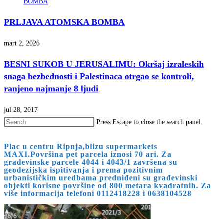
PRLJAVA ATOMSKA BOMBA
mart 2, 2026
BESNI SUKOB U JERUSALIMU: Okršaj izraleskih
snaga bezbednosti i Palestinaca otrgao se kontroli,
ranjeno najmanje 8 ljudi
jul 28, 2017
Press Escape to close the search panel.
Plac u centru Ripnja,blizu supermarkets
MAXI.Površina pet parcela iznosi 70 ari. Za
građevinske parcele 4044 i 4043/1 završena su
geodezijska ispitivanja i prema pozitivnim
urbanističkim uredbama predniđeni su građevinski
objekti korisne površine od 800 metara kvadratnih. Za
više informacija telefoni 0112418228 i 0638104528