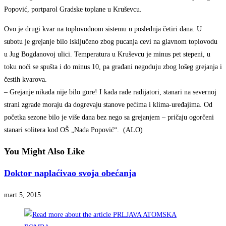
Popović, portparol Gradske toplane u Kruševcu.
Ovo je drugi kvar na toplovodnom sistemu u poslednja četiri dana. U
subotu je grejanje bilo isključeno zbog pucanja cevi na glavnom toplovodu
u Jug Bogdanovoj ulici. Temperatura u Kruševcu je minus pet stepeni, u
toku noći se spušta i do minus 10, pa građani negoduju zbog lošeg grejanja i
čestih kvarova.
– Grejanje nikada nije bilo gore! I kada rade radijatori, stanari na severnoj
strani zgrade moraju da dogrevaju stanove pećima i klima-uređajima. Od
početka sezone bilo je više dana bez nego sa grejanjem – pričaju ogorčeni
stanari solitera kod OŠ „Nada Popović“. (ALO)
You Might Also Like
Doktor naplaćivao svoja obećanja
mart 5, 2015