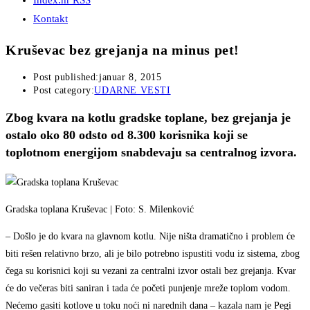
Index.hr RSS
Kontakt
Kruševac bez grejanja na minus pet!
Post published:
januar 8, 2015
Post category:
UDARNE VESTI
Zbog kvara na kotlu gradske toplane, bez grejanja je
ostalo oko 80 odsto od 8.300 korisnika koji se
toplotnom energijom snabdevaju sa centralnog izvora.
Gradska toplana Kruševac | Foto: S. Milenković
– Došlo je do kvara na glavnom kotlu. Nije ništa dramatično i problem će
biti rešen relativno brzo, ali je bilo potrebno ispustiti vodu iz sistema, zbog
čega su korisnici koji su vezani za centralni izvor ostali bez grejanja. Kvar
će do večeras biti saniran i tada će početi punjenje mreže toplom vodom.
Nećemo gasiti kotlove u toku noći ni narednih dana – kazala nam je Pegi