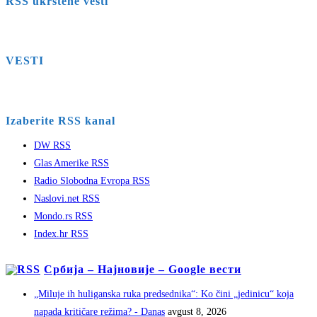
RSS ukrštene vesti
VESTI
Izaberite RSS kanal
DW RSS
Glas Amerike RSS
Radio Slobodna Evropa RSS
Naslovi.net RSS
Mondo.rs RSS
Index.hr RSS
Србија – Најновије – Google вести
„Miluje ih huliganska ruka predsednika“: Ko čini „jedinicu“ koja
napada kritičare režima? - Danas
avgust 8, 2026