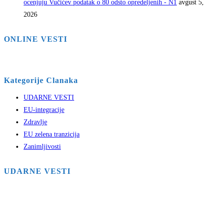
ocenjuju Vučićev podatak o 80 odsto opredeljenih - N1
avgust 5,
2026
ONLINE VESTI
Kategorije Clanaka
UDARNE VESTI
EU-integracije
Zdravlje
EU zelena tranzicija
Zanimljivosti
UDARNE VESTI