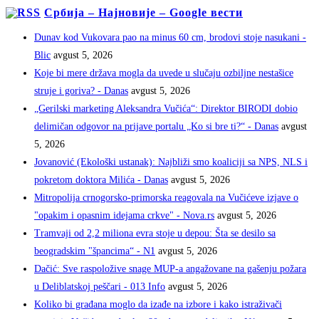
Србија – Најновије – Google вести
Dunav kod Vukovara pao na minus 60 cm, brodovi stoje nasukani -
Blic
avgust 5, 2026
Koje bi mere država mogla da uvede u slučaju ozbiljne nestašice
struje i goriva? - Danas
avgust 5, 2026
„Gerilski marketing Aleksandra Vučića“: Direktor BIRODI dobio
delimičan odgovor na prijave portalu „Ko si bre ti?“ - Danas
avgust
5, 2026
Jovanović (Ekološki ustanak): Najbliži smo koaliciji sa NPS, NLS i
pokretom doktora Milića - Danas
avgust 5, 2026
Mitropolija crnogorsko-primorska reagovala na Vučićeve izjave o
"opakim i opasnim idejama crkve" - Nova.rs
avgust 5, 2026
Tramvaji od 2,2 miliona evra stoje u depou: Šta se desilo sa
beogradskim "špancima“ - N1
avgust 5, 2026
Dačić: Sve raspoložive snage MUP-a angažovane na gašenju požara
u Deliblatskoj peščari - 013 Info
avgust 5, 2026
Koliko bi građana moglo da izađe na izbore i kako istraživači