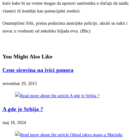
kuće kako bi na vreme mogao da upozori saučesnika u slučaju da naiđu
vlasnici ili komšije kao potencijalni svedoci.
Osumnjičeni Srbi, prema podacima austrijske policije, ukrali su nakit i
novac u vrednosti od nekoliko hiljada evra. (Blic)
You Might Also Like
Cene sirovina na ivici ponora
novembar 29, 2015
A gde je Srbija ?
maj 18, 2024