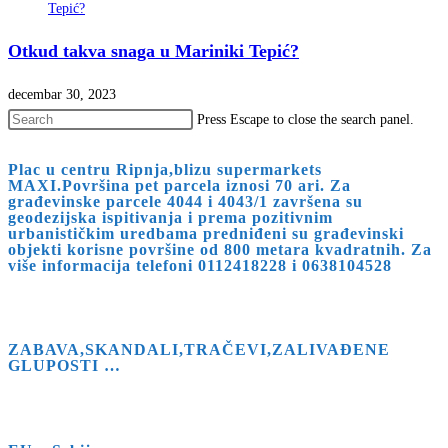
Otkud takva snaga u Mariniki Tepić?
decembar 30, 2023
Press Escape to close the search panel.
Plac u centru Ripnja,blizu supermarkets
MAXI.Površina pet parcela iznosi 70 ari. Za
građevinske parcele 4044 i 4043/1 završena su
geodezijska ispitivanja i prema pozitivnim
urbanističkim uredbama predniđeni su građevinski
objekti korisne površine od 800 metara kvadratnih. Za
više informacija telefoni 0112418228 i 0638104528
ZABAVA,SKANDALI,TRAČEVI,ZALIVAĐENE
GLUPOSTI …