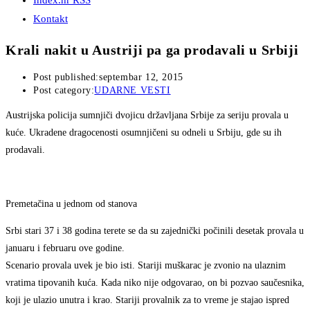
Index.hr RSS
Kontakt
Krali nakit u Austriji pa ga prodavali u Srbiji
Post published:
septembar 12, 2015
Post category:
UDARNE VESTI
Austrijska policija sumnjiči dvojicu državljana Srbije za seriju provala u
kuće. Ukradene dragocenosti osumnjičeni su odneli u Srbiju, gde su ih
prodavali.
Premetačina u jednom od stanova
Srbi stari 37 i 38 godina terete se da su zajednički počinili desetak provala u
januaru i februaru ove godine.
Scenario provala uvek je bio isti. Stariji muškarac je zvonio na ulaznim
vratima tipovanih kuća. Kada niko nije odgovarao, on bi pozvao saučesnika,
koji je ulazio unutra i krao. Stariji provalnik za to vreme je stajao ispred