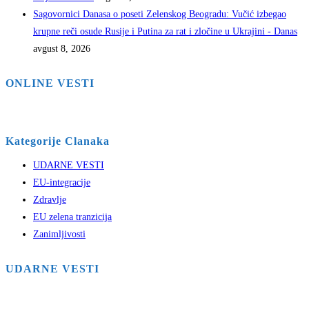
Sagovornici Danasa o poseti Zelenskog Beogradu: Vučić izbegao
krupne reči osude Rusije i Putina za rat i zločine u Ukrajini - Danas
avgust 8, 2026
ONLINE VESTI
Kategorije Clanaka
UDARNE VESTI
EU-integracije
Zdravlje
EU zelena tranzicija
Zanimljivosti
UDARNE VESTI