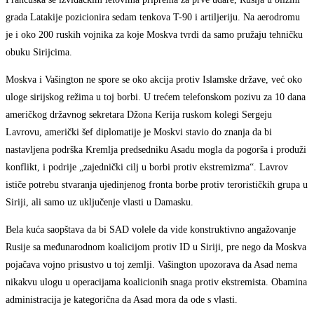
grada Latakije pozicionira sedam tenkova T-90 i artiljeriju. Na aerodromu
je i oko 200 ruskih vojnika za koje Moskva tvrdi da samo pružaju tehničku
obuku Sirijcima.
Moskva i Vašington ne spore se oko akcija protiv Islamske države, već oko
uloge sirijskog režima u toj borbi. U trećem telefonskom pozivu za 10 dana
američkog državnog sekretara Džona Kerija ruskom kolegi Sergeju
Lavrovu, američki šef diplomatije je Moskvi stavio do znanja da bi
nastavljena podrška Kremlja predsedniku Asadu mogla da pogorša i produži
konflikt, i podrije „zajednički cilj u borbi protiv ekstremizma“. Lavrov
ističe potrebu stvaranja ujedinjenog fronta borbe protiv terorističkih grupa u
Siriji, ali samo uz uključenje vlasti u Damasku.
Bela kuća saopštava da bi SAD volele da vide konstruktivno angažovanje
Rusije sa međunarodnom koalicijom protiv ID u Siriji, pre nego da Moskva
pojačava vojno prisustvo u toj zemlji. Vašington upozorava da Asad nema
nikakvu ulogu u operacijama koalicionih snaga protiv ekstremista. Obamina
administracija je kategorična da Asad mora da ode s vlasti.