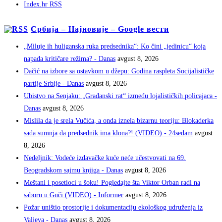
Index.hr RSS
Србија – Најновије – Google вести
„Miluje ih huliganska ruka predsednika“: Ko čini „jedinicu“ koja
napada kritičare režima? - Danas
avgust 8, 2026
Dačić na izbore sa ostavkom u džepu: Godina raspleta Socijalističke
partije Srbije - Danas
avgust 8, 2026
Ubistvo na Senjaku: „Građanski rat“ između lojalističkih policajaca -
Danas
avgust 8, 2026
Mislila da je srela Vučića, a onda iznela bizarnu teoriju: Blokaderka
sada sumnja da predsednik ima klona?! (VIDEO) - 24sedam
avgust
8, 2026
Nedeljnik: Vodeće izdavačke kuće neće učestvovati na 69.
Beogradskom sajmu knjiga - Danas
avgust 8, 2026
Meštani i posetioci u šoku! Pogledajte šta Viktor Orban radi na
saboru u Guči (VIDEO) - Informer
avgust 8, 2026
Požar uništio prostorije i dokumentaciju ekološkog udruženja iz
Valjeva - Danas
avgust 8, 2026