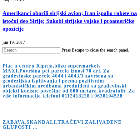
Amerikanci oborili sirijski avion; Iran ispalio rakete na
istočni deo Sirije; Sukobi sirijske vojske i proameričke
opozicije
jun 19, 2017
Press Escape to close the search panel.
Plac u centru Ripnja,blizu supermarkets
MAXI.Površina pet parcela iznosi 70 ari. Za
građevinske parcele 4044 i 4043/1 završena su
geodezijska ispitivanja i prema pozitivnim
urbanističkim uredbama predniđeni su građevinski
objekti korisne površine od 800 metara kvadratnih. Za
više informacija telefoni 0112418228 i 0638104528
ZABAVA,SKANDALI,TRAČEVI,ZALIVAĐENE
GLUPOSTI …