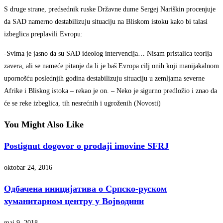
S druge strane, predsednik ruske Državne dume Sergej Nariškin procenjuje
da SAD namerno destabilizuju situaciju na Bliskom istoku kako bi talasi
izbeglica preplavili Evropu:
-Svima je jasno da su SAD ideolog intervencija… Nisam pristalica teorija
zavera, ali se nameće pitanje da li je baš Evropa cilj onih koji manijakalnom
upornošću poslednjih godina destabilizuju situaciju u zemljama severne
Afrike i Bliskog istoka – rekao je on. – Neko je sigurno predložio i znao da
će se reke izbeglica, tih nesrećnih i ugroženih (Novosti)
You Might Also Like
Postignut dogovor o prodaji imovine SFRJ
oktobar 24, 2016
Одбачена иницијатива о Српско-руском
хуманитарном центру у Војводини
maj 9, 2018