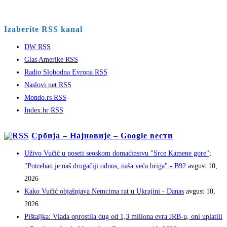
Izaberite RSS kanal
DW RSS
Glas Amerike RSS
Radio Slobodna Evropa RSS
Naslovi.net RSS
Mondo.rs RSS
Index.hr RSS
Србија – Најновије – Google вести
Uživo Vučić u poseti seoskom domaćinstvu "Srce Kamene gore";
"Potreban je naš drugačiji odnos, naša veća briga" - B92
avgust 10,
2026
Kako Vučić objašnjava Nemcima rat u Ukrajini - Danas
avgust 10,
2026
Pištaljka: Vlada oprostila dug od 1,3 miliona evra JRB-u, oni uplatili