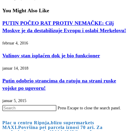
You Might Also Like
PUTIN POČEO RAT PROTIV NEMAČKE: Cilj
Moskve je da destabilizuje Evropu i oslabi Merkelovu!
februar 4, 2016
Vulinov stan isplaćen dok je bio funkcioner
januar 14, 2018
Putin odobrio strancima da ratuju na strani ruske
vojske po ugovoru!
januar 5, 2015
Press Escape to close the search panel.
Plac u centru Ripnja,blizu supermarkets
MAXI.Površina pet parcela iznosi 70 ari. Za