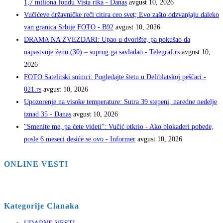
1,7 miliona fondu Vista rika - Danas
avgust 10, 2026
Vučićeve državničke reči citira ceo svet; Evo zašto odzvanjaju daleko
van granica Srbije FOTO - B92
avgust 10, 2026
DRAMA NA ZVEZDARI: Upao u dvorište, pa pokušao da
napastvuje ženu (30) – suprug ga savladao - Telegraf.rs
avgust 10,
2026
FOTO Satelitski snimci: Pogledajte štetu u Deliblatskoj peščari -
021.rs
avgust 10, 2026
Upozorenje na visoke temperature: Sutra 39 stepeni, naredne nedelje
iznad 35 - Danas
avgust 10, 2026
"Smenite me, pa ćete videti": Vučić otkrio - Ako blokaderi pobede,
posle 6 meseci desiće se ovo - Informer
avgust 10, 2026
ONLINE VESTI
Kategorije Clanaka