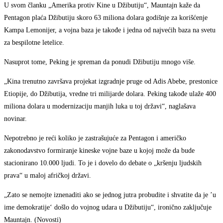
U svom članku „Amerika protiv Kine u Džibutiju“, Mauntajn kaže da
Pentagon plaća Džibutiju skoro 63 miliona dolara godišnje za korišćenje
Kampa Lemonijer, a vojna baza je takođe i jedna od najvećih baza na svetu
za bespilotne letelice.
Nasuprot tome, Peking je spreman da ponudi Džibutiju mnogo više.
„Kina trenutno završava projekat izgradnje pruge od Adis Abebe, prestonice
Etiopije, do Džibutija, vredne tri milijarde dolara. Peking takođe ulaže 400
miliona dolara u modernizaciju manjih luka u toj državi“, naglašava
novinar.
Nepotrebno je reći koliko je zastrašujuće za Pentagon i američko
zakonodavstvo formiranje kineske vojne baze u kojoj može da bude
stacionirano 10.000 ljudi. To je i dovelo do debate o „kršenju ljudskih
prava“ u maloj afričkoj državi.
„Zato se nemojte iznenaditi ako se jednog jutra probudite i shvatite da je ’u
ime demokratije‘ došlo do vojnog udara u Džibutiju“, ironično zaključuje
Mauntajn. (Novosti)