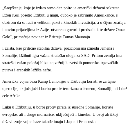
„Saopštenje, koje je izdato samo dan pošto je američki državni sekretar
Džon Keri posetio Džibuti u maju, duboko je zabrinulo Amerikance, s
obzirom da se radi o velikom paketu kineskih investicija, a o čijem značaju
i novim prijateljima iz Azije, otvoreno govori i predsednik te države Omar
Gele“, primećuje novinar iz Eritreje Tomas Mauntajn.
I zaista, kao prilično stabilna država, pozicionirana između Jemena i
Somalije, Džibuti igra važnu stratešku ulogu za SAD. Pritom zemlja ima
strateški važan položaj blizu najvažnijih svetskih pomorsko-trgovačkih
puteva i arapskih ležišta nafte.
Američka vojna baza Kamp Lemonijer u Džibutiju koristi se za tajne
operacije, uključujući i borbu protiv terorizma u Jemenu, Somaliji, ali i duž
cele Afrike.
Luku u Džibutiju, u borbi protiv pirata iz susedne Somalije, koriste
evropske, ali i druge mornarice, uključujući i kinesku. U ovoj afričkoj
državi svoje vojne baze takođe imaju i Japan i Francuska.