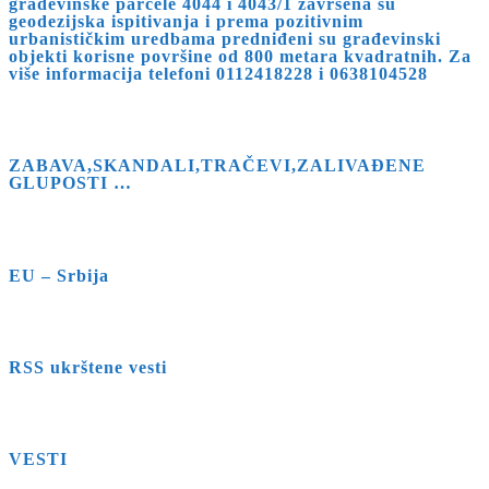
građevinske parcele 4044 i 4043/1 završena su
geodezijska ispitivanja i prema pozitivnim
urbanističkim uredbama predniđeni su građevinski
objekti korisne površine od 800 metara kvadratnih. Za
više informacija telefoni 0112418228 i 0638104528
ZABAVA,SKANDALI,TRAČEVI,ZALIVAĐENE
GLUPOSTI …
EU – Srbija
RSS ukrštene vesti
VESTI