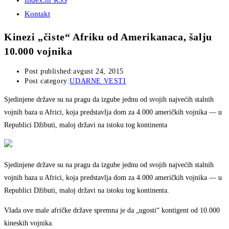
Index.hr RSS
Kontakt
Kinezi „čiste“ Afriku od Amerikanaca, šalju
10.000 vojnika
Post published:
avgust 24, 2015
Post category:
UDARNE VESTI
Sjedinjene države su na pragu da izgube jednu od svojih najvećih stalnih
vojnih baza u Africi, koja predstavlja dom za 4.000 američkih vojnika — u
Republici Džibuti, maloj državi na istoku tog kontinenta
Sjedinjene države su na pragu da izgube jednu od svojih najvećih stalnih
vojnih baza u Africi, koja predstavlja dom za 4.000 američkih vojnika — u
Republici Džibuti, maloj državi na istoku tog kontinenta.
Vlada ove male afričke države spremna je da „ugosti“ kontigent od 10.000
kineskih vojnika.