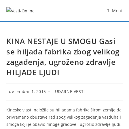
Skip
to
Meni
content
KINA NESTAJE U SMOGU Gasi
se hiljada fabrika zbog velikog
zagađenja, ugroženo zdravlje
HILJADE LJUDI
Post
Post
decembar 1, 2015
UDARNE VESTI
published:
category:
Kineske vlasti naložile su hiljadama fabrika širom zemlje da
privremeno obustave rad zbog velikog zagađenja vazduha i
smoga koji je obavio mnoge gradove i ugrozio zdravlje ljudi,