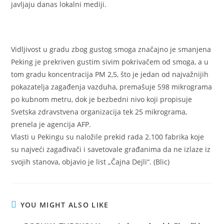
javljaju danas lokalni mediji.
Vidljivost u gradu zbog gustog smoga značajno je smanjena
Peking je prekriven gustim sivim pokrivačem od smoga, a u
tom gradu koncentracija PM 2,5, što je jedan od najvažnijih
pokazatelja zagađenja vazduha, premašuje 598 mikrograma
po kubnom metru, dok je bezbedni nivo koji propisuje
Svetska zdravstvena organizacija tek 25 mikrograma,
prenela je agencija AFP.
Vlasti u Pekingu su naložile prekid rada 2.100 fabrika koje
su najveći zagađivači i savetovale građanima da ne izlaze iz
svojih stanova, objavio je list „Čajna Dejli“. (Blic)
YOU MIGHT ALSO LIKE