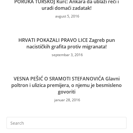
PORUKA TURSKOJ Kurc: Ankara da ublaži reči i
uradi domaći zadatak!
avgust 5, 2016
HRVATI POKAZALI PRAVO LICE Zagreb pun
nacističkih grafita protiv migranata!
septembar 3, 2016
VESNA PEŠIĆ O SRAMOTI STEFANOVIĆA Glavni
poltron i ulizica premijera, o njemu je besmisleno
govoriti
januar 28, 2016
Pre
Es