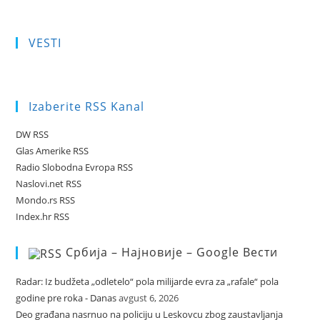
VESTI
Izaberite RSS Kanal
DW RSS
Glas Amerike RSS
Radio Slobodna Evropa RSS
Naslovi.net RSS
Mondo.rs RSS
Index.hr RSS
Србија – Најновије – Google Вести
Radar: Iz budžeta „odletelo“ pola milijarde evra za „rafale“ pola
godine pre roka - Danas
avgust 6, 2026
Deo građana nasrnuo na policiju u Leskovcu zbog zaustavljanja