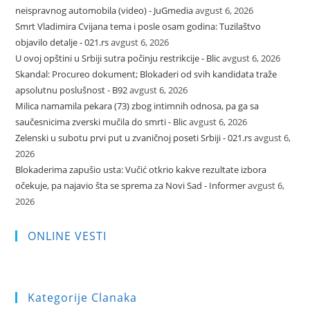
neispravnog automobila (video) - JuGmedia
avgust 6, 2026
Smrt Vladimira Cvijana tema i posle osam godina: Tuzilaštvo
objavilo detalje - 021.rs
avgust 6, 2026
U ovoj opštini u Srbiji sutra počinju restrikcije - Blic
avgust 6, 2026
Skandal: Procureo dokument; Blokaderi od svih kandidata traže
apsolutnu poslušnost - B92
avgust 6, 2026
Milica namamila pekara (73) zbog intimnih odnosa, pa ga sa
saučesnicima zverski mučila do smrti - Blic
avgust 6, 2026
Zelenski u subotu prvi put u zvaničnoj poseti Srbiji - 021.rs
avgust 6,
2026
Blokaderima zapušio usta: Vučić otkrio kakve rezultate izbora
očekuje, pa najavio šta se sprema za Novi Sad - Informer
avgust 6,
2026
ONLINE VESTI
Kategorije Clanaka