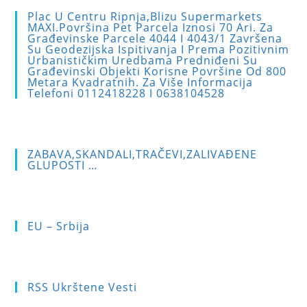
to
Plac U Centru Ripnja,blizu Supermarkets
clo
MAXI.Površina Pet Parcela Iznosi 70 Ari. Za
Građevinske Parcele 4044 I 4043/1 Završena
the
Su Geodezijska Ispitivanja I Prema Pozitivnim
sea
Urbanističkim Uredbama Predniđeni Su
Građevinski Objekti Korisne Površine Od 800
pan
Metara Kvadratnih. Za Više Informacija
Telefoni 0112418228 I 0638104528
ZABAVA,SKANDALI,TRAČEVI,ZALIVAĐENE
GLUPOSTI …
EU – Srbija
RSS Ukrštene Vesti