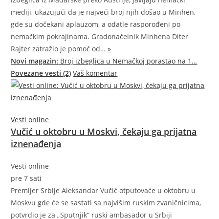
mediji, ukazujući da je najveći broj njih došao u Minhen,
gde su dočekani aplauzom, a odatle rasporođeni po
nemačkim pokrajinama. Gradonačelnik Minhena Diter
Rajter zatražio je pomoć
od…
»
Novi magazin:
Broj izbeglica u Nemačkoj porastao na 1…
Povezane vesti (2)
Vaš komentar
Vesti online
Vučić u oktobru u Moskvi, čekaju ga prijatna
iznenađenja
Vesti online
pre 7 sati
Premijer Srbije Aleksandar Vučić otputovaće u oktobru u
Moskvu gde će se sastati sa najvišim ruskim zvaničnicima,
potvrdio je za „Sputnjik“ ruski ambasador u Srbiji