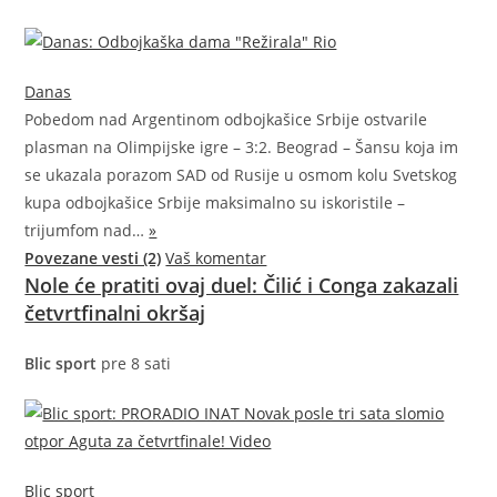
Danas
Pobedom nad Argentinom odbojkašice Srbije ostvarile
plasman na Olimpijske igre – 3:2. Beograd – Šansu koja im
se ukazala porazom SAD od Rusije u osmom kolu Svetskog
kupa odbojkašice Srbije maksimalno su iskoristile –
trijumfom
nad…
»
Povezane vesti (2)
Vaš komentar
Nole će pratiti ovaj duel: Čilić i Conga zakazali
četvrtfinalni okršaj
Blic sport
pre 8 sati
Blic sport