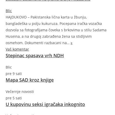
Blic
HAJDUKOVO – Pakistanska lična karta u žbunju,
bangladeška u polju kukuruza. Pocepana iračka vozačka
dozvola sa fotografijama čoveka s brkovima u stilu Sadama
Huseina, a na drugoj zabrađena žena sa stidljivim
osmehom. Dokumenti razbacani
na…
»
Vaš komentar
Stepinac spasava vrh NDH
Blic
pre 9 sati
Mapa SAD kroz knjige
Večernje novosti
pre 5 sati
U kupovinu seksi igračaka inkognito