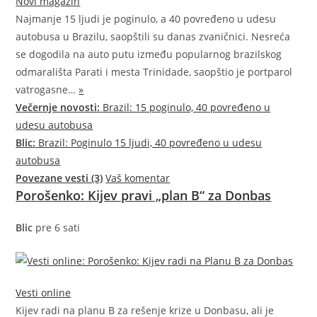
Novi magazin
Najmanje 15 ljudi je poginulo, a 40 povređeno u udesu
autobusa u Brazilu, saopštili su danas zvaničnici. Nesreća
se dogodila na auto putu između popularnog brazilskog
odmarališta Parati i mesta Trinidade, saopštio je portparol
vatrogasne…
»
Večernje novosti:
Brazil: 15 poginulo, 40 povređeno u
udesu autobusa
Blic:
Brazil: Poginulo 15 ljudi, 40 povređeno u udesu
autobusa
Povezane vesti (3)
Vaš komentar
Porošenko: Kijev pravi „plan B“ za Donbas
Blic
pre 6 sati
Vesti online
Kijev radi na planu B za rešenje krize u Donbasu, ali je