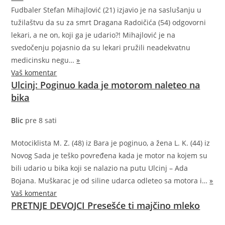
Fudbaler Stefan Mihajlović (21) izjavio je na saslušanju u
tužilaštvu da su za smrt Dragana Radoičića (54) odgovorni
lekari, a ne on, koji ga je udario?! Mihajlović je na
svedočenju pojasnio da su lekari pružili neadekvatnu
medicinsku
negu…
»
Vaš komentar
Ulcinj: Poginuo kada je motorom naleteo na
bika
Blic
pre 8 sati
Motociklista M. Z. (48) iz Bara je poginuo, a žena L. K. (44) iz
Novog Sada je teško povređena kada je motor na kojem su
bili udario u bika koji se nalazio na putu Ulcinj – Ada
Bojana. Muškarac je od siline udarca odleteo sa motora
i…
»
Vaš komentar
PRETNJE DEVOJCI Presešće ti majčino mleko