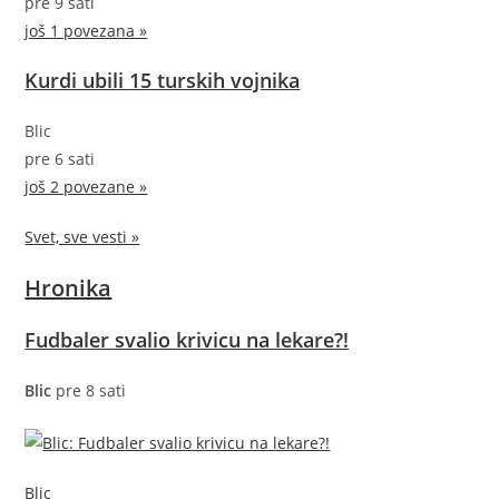
pre 9 sati
još 1 povezana »
Kurdi ubili 15 turskih vojnika
Blic
pre 6 sati
još 2 povezane »
Svet, sve vesti »
Hronika
Fudbaler svalio krivicu na lekare?!
Blic
pre 8 sati
Blic