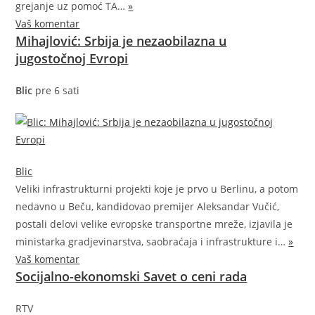
grejanje uz pomoć
TA…
»
Vaš komentar
Mihajlović: Srbija je nezaobilazna u
jugostočnoj Evropi
Blic
pre 6 sati
Blic
Veliki infrastrukturni projekti koje je prvo u Berlinu, a potom
nedavno u Beču, kandidovao premijer Aleksandar Vučić,
postali delovi velike evropske transportne mreže, izjavila je
ministarka gradjevinarstva, saobraćaja i infrastrukture
i…
»
Vaš komentar
Socijalno-ekonomski Savet o ceni rada
RTV