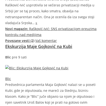
Rašković-Ivić usprotivila se večeras privatizaciji medija u
Srbiji jer se taj proces, kako smatra, obavlja na
netransparentan način. Ona je ocenila da iza svega stoji
vladajuća
Srpska…
»
Novi magazin:
Rašković-Ivić: SNS privatizacijom preuzima
kontrolu nad medijima
Povezane vesti (2)
Vaš komentar
Ekskurzija Maje Gojković na Kubi
Blic
pre 9 sati
Blic
Predsednica parlamenta Maja Gojković nalazi se u poseti
Kubi, gde je otputovala, ne mareći za štednju, biznis-
klasom. Kako je “Blic” juče objavio sa njom je otputovao i
njen savetnik Uroš Balov koji je prati na gotovo svim