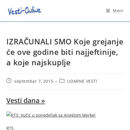
Skip
to
Meni
content
IZRAČUNALI SMO Koje grejanje
će ove godine biti najjeftinije,
a koje najskuplje
Post
Post
septembar 7, 2015
UDARNE VESTI
published:
category:
Vesti dana »
RTS