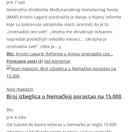
pre 7 sati
Generalna direktorka Međunarodnog monetarnog fonda
(MMF) Kristin Lagard pozdravila je danas u Kijevu reforme
koje su pokrenule ukrajinske vlasti, ocenivši da je to
„iznenadilo ceo svet“. „Veoma me ohrabruje ostvareni
napredak poslednjih nekoliko meseci…. Ukrajina je
iznenadila svet“. rekla
je…
»
Blic:
Kristin Lagard: Reforme u Kijevu iznenadile ceo…
Povezane vesti (2)
Vaš komentar
Novi magazin
Broj izbeglica u Nemačkoj porastao na 15.000
Blic
pre 4 sata
Od subote do kasno večeras u Nemačku je stiglo 15.000
izbeglica iz Mađarske preko Austrije, javljaju nemački