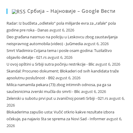
Србија – Најновије – Google Вести
Radar: Iz budžeta „odletelo“ pola milijarde evra za „rafale“ pola
godine pre roka - Danas
avgust 6, 2026
Deo građana nasrnuo na policiju u Leskovcu zbog zaustavljanja
neispravnog automobila (video) - JuGmedia
avgust 6, 2026
Smrt Vladimira Cvijana tema i posle osam godina: Tuzilaštvo
objavilo detalje - 021.rs
avgust 6, 2026
U ovoj opštini u Srbiji sutra počinju restrikcije - Blic
avgust 6, 2026
Skandal: Procureo dokument; Blokaderi od svih kandidata traže
apsolutnu poslušnost - B92
avgust 6, 2026
Milica namamila pekara (73) zbog intimnih odnosa, pa ga sa
saučesnicima zverski mučila do smrti - Blic
avgust 6, 2026
Zelenski u subotu prvi put u zvaničnoj poseti Srbiji - 021.rs
avgust 6,
2026
Blokaderima zapušio usta: Vučić otkrio kakve rezultate izbora
očekuje, pa najavio šta se sprema za Novi Sad - Informer
avgust 6,
2026