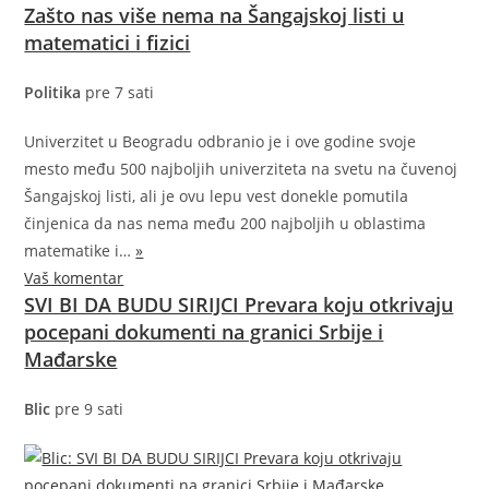
Zašto nas više nema na Šangajskoj listi u
matematici i fizici
Politika
pre 7 sati
Univerzitet u Beogradu odbranio je i ove godine svoje
mesto među 500 najboljih univerziteta na svetu na čuvenoj
Šangajskoj listi, ali je ovu lepu vest donekle pomutila
činjenica da nas nema među 200 najboljih u oblastima
matematike
i…
»
Vaš komentar
SVI BI DA BUDU SIRIJCI Prevara koju otkrivaju
pocepani dokumenti na granici Srbije i
Mađarske
Blic
pre 9 sati