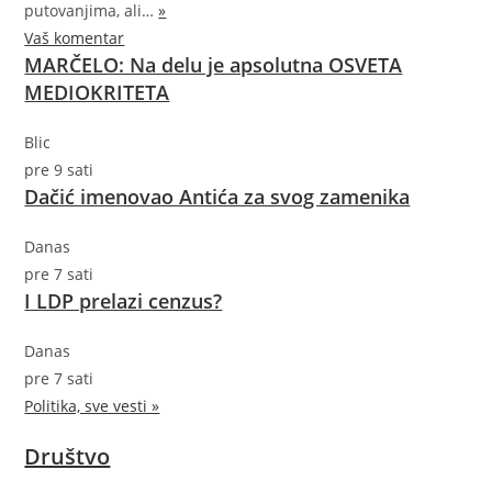
putovanjima,
ali…
»
Vaš komentar
MARČELO: Na delu je apsolutna OSVETA
MEDIOKRITETA
Blic
pre 9 sati
Dačić imenovao Antića za svog zamenika
Danas
pre 7 sati
I LDP prelazi cenzus?
Danas
pre 7 sati
Politika, sve vesti »
Društvo