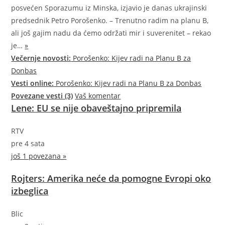
posvećen Sporazumu iz Minska, izjavio je danas ukrajinski
predsednik Petro Porošenko. – Trenutno radim na planu B,
ali još gajim nadu da ćemo održati mir i suverenitet – rekao
je…
»
Večernje novosti:
Porošenko: Kijev radi na Planu B za
Donbas
Vesti online:
Porošenko: Kijev radi na Planu B za Donbas
Povezane vesti (3)
Vaš komentar
Lene: EU se nije obaveštajno pripremila
RTV
pre 4 sata
još 1 povezana »
Rojters: Amerika neće da pomogne Evropi oko
izbeglica
Blic