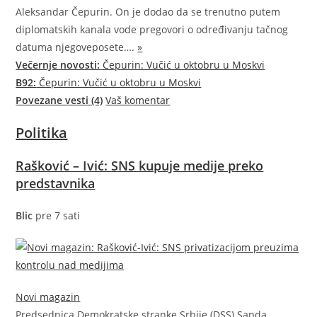
Aleksandar Čepurin. On je dodao da se trenutno putem
diplomatskih kanala vode pregovori o određivanju tačnog
datuma njegove
posete….
»
Večernje novosti:
Čepurin: Vučić u oktobru u Moskvi
B92:
Čepurin: Vučić u oktobru u Moskvi
Povezane vesti (4)
Vaš komentar
Politika
Rašković – Ivić: SNS kupuje medije preko
predstavnika
Blic
pre 7 sati
Novi magazin
Predsednica Demokratske stranke Srbije (DSS) Sanda