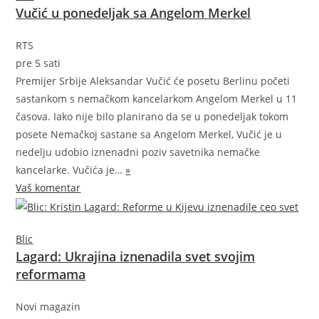
Vučić u ponedeljak sa Angelom Merkel
RTS
pre 5 sati
Premijer Srbije Aleksandar Vučić će posetu Berlinu početi
sastankom s nemačkom kancelarkom Angelom Merkel u 11
časova. Iako nije bilo planirano da se u ponedeljak tokom
posete Nemačkoj sastane sa Angelom Merkel, Vučić je u
nedelju udobio iznenadni poziv savetnika nemačke
kancelarke. Vučića
je…
»
Vaš komentar
Blic
Lagard: Ukrajina iznenadila svet svojim
reformama
Novi magazin