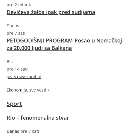
pre 2 minuta
Devićeva žalba ipak pred sudijama
Danas
pre 7 sati
PETOGODIŠNJI PROGRAM Posao u Nemačkoj
za 20.000 ljudi sa Balkana
Blic
pre 14 sati
još 5 povezanih »
Ekonomija, sve vesti »
Sport
Rio – fenomenalna stvar
Danas
pre 7 sati