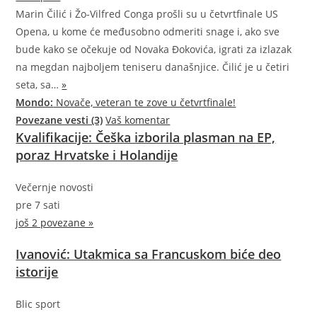
Marin Čilić i Žo-Vilfred Conga prošli su u četvrtfinale US
Opena, u kome će međusobno odmeriti snage i, ako sve
bude kako se očekuje od Novaka Đokovića, igrati za izlazak
na megdan najboljem teniseru današnjice. Čilić je u četiri
seta,
sa…
»
Mondo:
Novače, veteran te zove u četvrtfinale!
Povezane vesti (3)
Vaš komentar
Kvalifikacije: Češka izborila plasman na EP,
poraz Hrvatske i Holandije
Večernje novosti
pre 7 sati
još 2 povezane »
Ivanović: Utakmica sa Francuskom biće deo
istorije
Blic sport