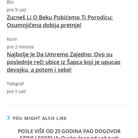
Blic
pre 9 sati
Zucneš Li O Beku Pobićemo Ti Porodicu:
Osumnjičena dobija pretnje!
Kurir
pre 2 minuta
Najbolje Je Da Umremo Zajedno: Ovo su
poslednje reči ubice iz Šapca koji je upucao
devojku, a potom i sebe!
Telegraf
pre 5 sati
YOU MIGHT ALSO LIKE
POSLE VIŠE OD 25 GODINA PAO DOGOVOR
ATINE I SKOPLJA: Ovako će se od sad zvati