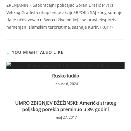
ZRENJANIN – Saobraćajni policajac Goran Dražić (47) iz
Velikog Gradišta uhapšen je akciji SBPOK i SAJ zbog sumnje
da je učestvovao u švercu žive od koje se pravi eksploziv
namenjen islamskim teroristima, saznaje Kurir. (Kurir)
YOU MIGHT ALSO LIKE
Rusko ludilo
januar 6, 2024
UMRO ZBIGNJEV BŽEŽINSKI: Američki strateg
poljskog porekla preminuo u 89. godini
maj 27, 2017