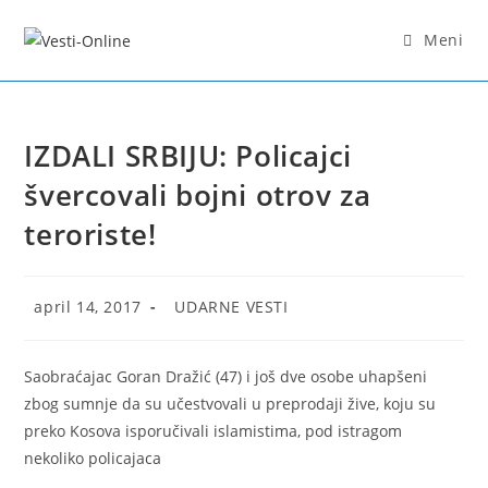
Skip
to
Meni
content
IZDALI SRBIJU: Policajci
švercovali bojni otrov za
teroriste!
Post
Post
april 14, 2017
UDARNE VESTI
published:
category:
Saobraćajac Goran Dražić (47) i još dve osobe uhapšeni
zbog sumnje da su učestvovali u preprodaji žive, koju su
preko Kosova isporučivali islamistima, pod istragom
nekoliko policajaca