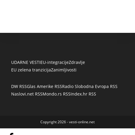
UDARNE VESTI
EU-integracije
Zdravlje
EU zelena tranzicija
Zanimljivosti
DW RSS
Glas Amerike RSS
Radio Slobodna Evropa RSS
Naslovi.net RSS
Mondo.rs RSS
Index.hr RSS
Copyright 2026 - vesti-online.net