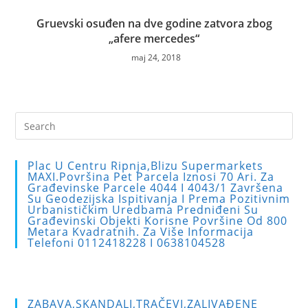
Gruevski osuđen na dve godine zatvora zbog
„afere mercedes“
maj 24, 2018
Pre
Es
to
Plac U Centru Ripnja,blizu Supermarkets
clo
MAXI.Površina Pet Parcela Iznosi 70 Ari. Za
Građevinske Parcele 4044 I 4043/1 Završena
the
Su Geodezijska Ispitivanja I Prema Pozitivnim
sea
Urbanističkim Uredbama Predniđeni Su
Građevinski Objekti Korisne Površine Od 800
pan
Metara Kvadratnih. Za Više Informacija
Telefoni 0112418228 I 0638104528
ZABAVA,SKANDALI,TRAČEVI,ZALIVAĐENE