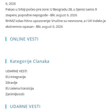
6, 2026
Pakao u Srbiji počeo pre zore: U Beogradu 28, u Sjenici samo 9
stepeni, popodne nepogode - Blic
avgust 6, 2026
RHMZ izdao hitno upozorenje: Vrućine su nesnosne, a i UV indeks je
ekstremno opasan - Blic
avgust 6, 2026
ONLINE VESTI
Kategorije Clanaka
UDARNE VESTI
EU-integracije
Zdravlje
EU zelena tranzicija
Zanimljivosti
UDARNE VESTI