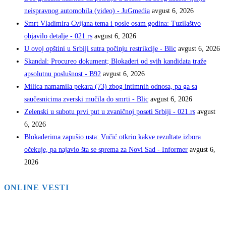
neispravnog automobila (video) - JuGmedia
avgust 6, 2026
Smrt Vladimira Cvijana tema i posle osam godina: Tuzilaštvo
objavilo detalje - 021.rs
avgust 6, 2026
U ovoj opštini u Srbiji sutra počinju restrikcije - Blic
avgust 6, 2026
Skandal: Procureo dokument; Blokaderi od svih kandidata traže
apsolutnu poslušnost - B92
avgust 6, 2026
Milica namamila pekara (73) zbog intimnih odnosa, pa ga sa
saučesnicima zverski mučila do smrti - Blic
avgust 6, 2026
Zelenski u subotu prvi put u zvaničnoj poseti Srbiji - 021.rs
avgust
6, 2026
Blokaderima zapušio usta: Vučić otkrio kakve rezultate izbora
očekuje, pa najavio šta se sprema za Novi Sad - Informer
avgust 6,
2026
ONLINE VESTI