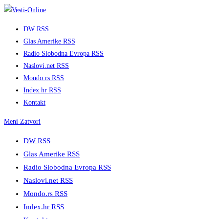
Skip
to
DW RSS
content
Glas Amerike RSS
Radio Slobodna Evropa RSS
Naslovi.net RSS
Mondo.rs RSS
Index.hr RSS
Kontakt
Meni
Zatvori
DW RSS
Glas Amerike RSS
Radio Slobodna Evropa RSS
Naslovi.net RSS
Mondo.rs RSS
Index.hr RSS