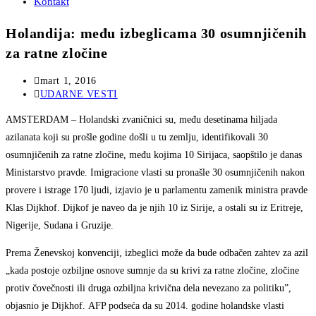
Kontakt
Holandija: među izbeglicama 30 osumnjičenih
za ratne zločine
Post
mart 1, 2016
published:
Post
UDARNE VESTI
category:
AMSTERDAM – Holandski zvaničnici su, među desetinama hiljada
azilanata koji su prošle godine došli u tu zemlju, identifikovali 30
osumnjičenih za ratne zločine, među kojima 10 Sirijaca, saopštilo je danas
Ministarstvo pravde. Imigracione vlasti su pronašle 30 osumnjičenih nakon
provere i istrage 170 ljudi, izjavio je u parlamentu zamenik ministra pravde
Klas Dijkhof. Dijkof je naveo da je njih 10 iz Sirije, a ostali su iz Eritreje,
Nigerije, Sudana i Gruzije.
Prema Ženevskoj konvenciji, izbeglici može da bude odbačen zahtev za azil
„kada postoje ozbiljne osnove sumnje da su krivi za ratne zločine, zločine
protiv čovečnosti ili druga ozbiljna krivična dela nevezano za politiku”,
objasnio je Dijkhof. AFP podseća da su 2014. godine holandske vlasti