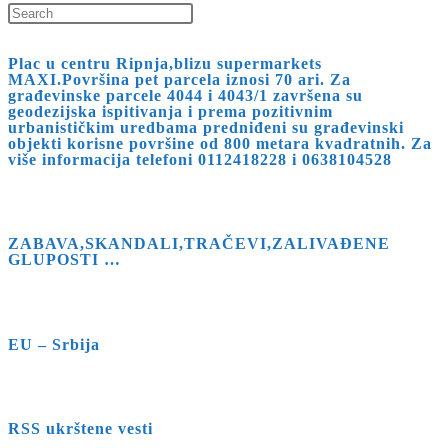
Press
Escape
Plac u centru Ripnja,blizu supermarkets
to
MAXI.Površina pet parcela iznosi 70 ari. Za
close
građevinske parcele 4044 i 4043/1 završena su
geodezijska ispitivanja i prema pozitivnim
the
urbanističkim uredbama predniđeni su građevinski
search
objekti korisne površine od 800 metara kvadratnih. Za
više informacija telefoni 0112418228 i 0638104528
panel.
ZABAVA,SKANDALI,TRAČEVI,ZALIVAĐENE
GLUPOSTI …
EU – Srbija
RSS ukrštene vesti