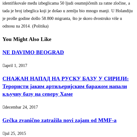
identifikovale među izbeglicama 50 ljudi osumnjičenih za ratne zločine, a
tada je broj izbeglica koji je došao u zemlju bio mnogo manji. U Holandiju
je prošle godine došlo 58.800 migranta, što je skoro dvostruko više u
odnosu na 2014. (Politika)
You Might Also Like
NE DAVIMO BEOGRAD
april 1, 2017
СНАЖАН НАПАД НА РУСКУ БАЗУ У СИРИЈИ:
Терористи јаким артиљеријским баражом напали
кључну базу на северу Хаме
decembar 24, 2017
Grčka zvanično zatražila novi zajam od MMF-a
jul 25, 2015