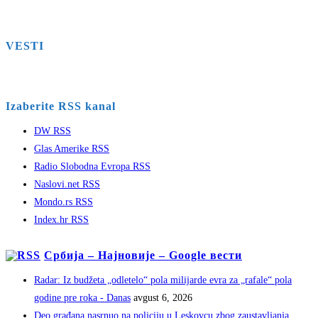
VESTI
Izaberite RSS kanal
DW RSS
Glas Amerike RSS
Radio Slobodna Evropa RSS
Naslovi.net RSS
Mondo.rs RSS
Index.hr RSS
Србија – Најновије – Google вести
Radar: Iz budžeta „odletelo“ pola milijarde evra za „rafale“ pola
godine pre roka - Danas
avgust 6, 2026
Deo građana nasrnuo na policiju u Leskovcu zbog zaustavljanja