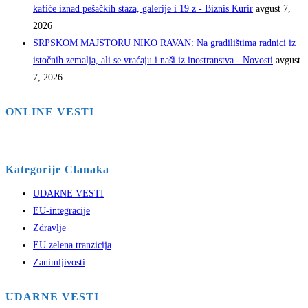
kafiće iznad pešačkih staza, galerije i 19 z - Biznis Kurir
avgust 7,
2026
SRPSKOM MAJSTORU NIKO RAVAN: Na gradilištima radnici iz
istočnih zemalja, ali se vraćaju i naši iz inostranstva - Novosti
avgust
7, 2026
ONLINE VESTI
Kategorije Clanaka
UDARNE VESTI
EU-integracije
Zdravlje
EU zelena tranzicija
Zanimljivosti
UDARNE VESTI