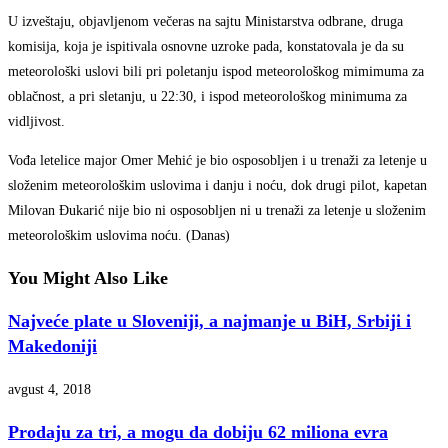
U izveštaju, objavljenom večeras na sajtu Ministarstva odbrane, druga
komisija, koja je ispitivala osnovne uzroke pada, konstatovala je da su
meteorološki uslovi bili pri poletanju ispod meteorološkog mimimuma za
oblačnost, a pri sletanju, u 22:30, i ispod meteorološkog minimuma za
vidljivost.
Vođa letelice major Omer Mehić je bio osposobljen i u trenaži za letenje u
složenim meteorološkim uslovima i danju i noću, dok drugi pilot, kapetan
Milovan Đukarić nije bio ni osposobljen ni u trenaži za letenje u složenim
meteorološkim uslovima noću. (Danas)
You Might Also Like
Najveće plate u Sloveniji, a najmanje u BiH, Srbiji i
Makedoniji
avgust 4, 2018
Prodaju za tri, a mogu da dobiju 62 miliona evra