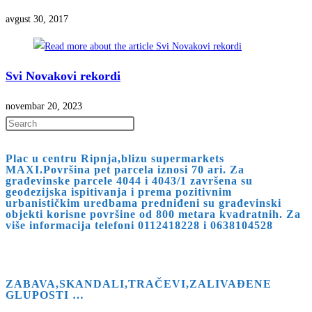
avgust 30, 2017
Svi Novakovi rekordi
novembar 20, 2023
Press
Escape
Plac u centru Ripnja,blizu supermarkets
to
MAXI.Površina pet parcela iznosi 70 ari. Za
close
građevinske parcele 4044 i 4043/1 završena su
geodezijska ispitivanja i prema pozitivnim
the
urbanističkim uredbama predniđeni su građevinski
search
objekti korisne površine od 800 metara kvadratnih. Za
više informacija telefoni 0112418228 i 0638104528
panel.
ZABAVA,SKANDALI,TRAČEVI,ZALIVAĐENE
GLUPOSTI …