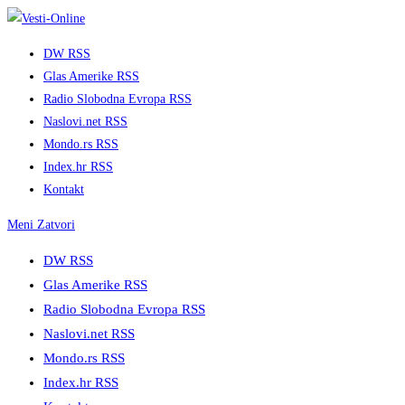
Skip
to
DW RSS
content
Glas Amerike RSS
Radio Slobodna Evropa RSS
Naslovi.net RSS
Mondo.rs RSS
Index.hr RSS
Kontakt
Meni
Zatvori
DW RSS
Glas Amerike RSS
Radio Slobodna Evropa RSS
Naslovi.net RSS
Mondo.rs RSS
Index.hr RSS