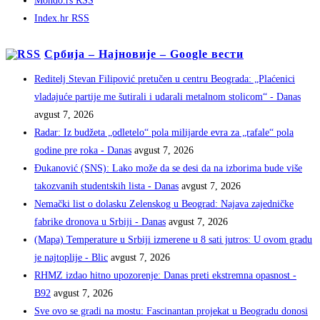
Mondo.rs RSS
Index.hr RSS
Србија – Најновије – Google вести
Reditelj Stevan Filipović pretučen u centru Beograda: „Plaćenici
vladajuće partije me šutirali i udarali metalnom stolicom“ - Danas
avgust 7, 2026
Radar: Iz budžeta „odletelo“ pola milijarde evra za „rafale“ pola
godine pre roka - Danas
avgust 7, 2026
Đukanović (SNS): Lako može da se desi da na izborima bude više
takozvanih studentskih lista - Danas
avgust 7, 2026
Nemački list o dolasku Zelenskog u Beograd: Najava zajedničke
fabrike dronova u Srbiji - Danas
avgust 7, 2026
(Mapa) Temperature u Srbiji izmerene u 8 sati jutros: U ovom gradu
je najtoplije - Blic
avgust 7, 2026
RHMZ izdao hitno upozorenje: Danas preti ekstremna opasnost -
B92
avgust 7, 2026
Sve ovo se gradi na mostu: Fascinantan projekat u Beogradu donosi