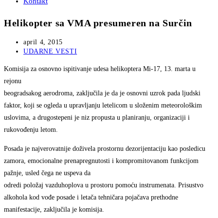
Kontakt
Helikopter sa VMA presumeren na Surčin
Post
april 4, 2015
published:
Post
UDARNE VESTI
category:
Komisija za osnovno ispitivanje udesa helikoptera Mi-17, 13. marta u
rejonu
beogradsakog aerodroma, zaključila je da je osnovni uzrok pada ljudski
faktor, koji se ogleda u upravljanju letelicom u složenim meteorološkim
uslovima, a drugostepeni je niz propusta u planiranju, organizaciji i
rukovođenju letom.
Posada je najverovatnije doživela prostornu dezorijentaciju kao posledicu
zamora, emocionalne prenapregnutosti i kompromitovanom funkcijom
pažnje, usled čega ne uspeva da
odredi položaj vazduhoplova u prostoru pomoću instrumenata. Prisustvo
alkohola kod vođe posade i letača tehničara pojačava prethodne
manifestacije, zaključila je komisija.