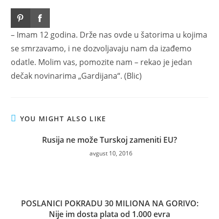
– Imam 12 godina. Drže nas ovde u šatorima u kojima
se smrzavamo, i ne dozvoljavaju nam da izađemo
odatle. Molim vas, pomozite nam – rekao je jedan
dečak novinarima „Gardijana“. (Blic)
YOU MIGHT ALSO LIKE
Rusija ne može Turskoj zameniti EU?
avgust 10, 2016
POSLANICI POKRADU 30 MILIONA NA GORIVO:
Nije im dosta plata od 1.000 evra