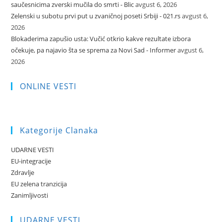
saučesnicima zverski mučila do smrti - Blic
avgust 6, 2026
Zelenski u subotu prvi put u zvaničnoj poseti Srbiji - 021.rs
avgust 6,
2026
Blokaderima zapušio usta: Vučić otkrio kakve rezultate izbora
očekuje, pa najavio šta se sprema za Novi Sad - Informer
avgust 6,
2026
ONLINE VESTI
Kategorije Clanaka
UDARNE VESTI
EU-integracije
Zdravlje
EU zelena tranzicija
Zanimljivosti
UDARNE VESTI