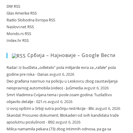
DW RSS
Glas Amerike RSS
Radio Slobodna Evropa RSS
Naslovi.net RSS
Mondo.rs RSS
Index.hr RSS
Србија – Најновије – Google Вести
Radar: Iz budžeta „odletelo“ pola milijarde evra za „rafale“ pola
godine pre roka - Danas
avgust 6, 2026
Deo građana nasrnuo na policiju u Leskovcu zbog zaustavljanja
neispravnog automobila (video) - JuGmedia
avgust 6, 2026
Smrt Vladimira Cvijana tema i posle osam godina: Tuzilaštvo
objavilo detalje - 021.rs
avgust 6, 2026
U ovoj opštini u Srbiji sutra počinju restrikcije - Blic
avgust 6, 2026
Skandal: Procureo dokument; Blokaderi od svih kandidata traže
apsolutnu poslušnost - B92
avgust 6, 2026
Milica namamila pekara (73) zbog intimnih odnosa, pa ga sa