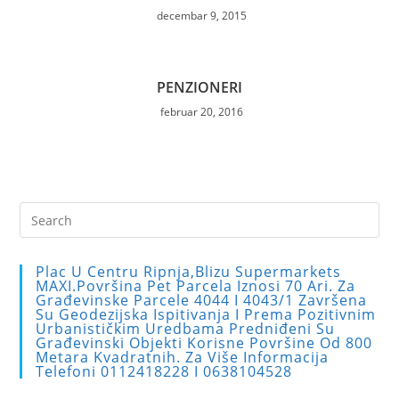
decembar 9, 2015
PENZIONERI
februar 20, 2016
Pre
Es
to
Plac U Centru Ripnja,blizu Supermarkets
clo
MAXI.Površina Pet Parcela Iznosi 70 Ari. Za
Građevinske Parcele 4044 I 4043/1 Završena
the
Su Geodezijska Ispitivanja I Prema Pozitivnim
sea
Urbanističkim Uredbama Predniđeni Su
Građevinski Objekti Korisne Površine Od 800
pan
Metara Kvadratnih. Za Više Informacija
Telefoni 0112418228 I 0638104528