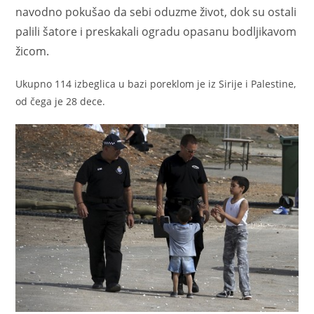
navodno pokušao da sebi oduzme život, dok su ostali
palili šatore i preskakali ogradu opasanu bodljikavom
žicom.
Ukupno 114 izbeglica u bazi poreklom je iz Sirije i Palestine,
od čega je 28 dece.