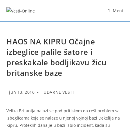
Skip
to
Meni
content
HAOS NA KIPRU Očajne
izbeglice palile šatore i
preskakale bodljikavu žicu
britanske baze
Post
Post
jun 13, 2016
UDARNE VESTI
published:
category:
Velika Britanija nalazi se pod pritiskom da reši problem sa
izbeglicama koje se nalaze u njenoj vojnoj bazi Dekelija na
Kipru. Proteklih dana je u bazi izbio incident, kada su