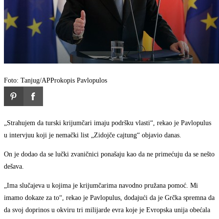
Foto: Tanjug/AP
Prokopis Pavlopulos
„Strahujem da turski krijumčari imaju podršku vlasti“, rekao je Pavlopulus
u intervjuu koji je nemački list „Zidojče cajtung“ objavio danas.
On je dodao da se lučki zvaničnici ponašaju kao da ne primećuju da se nešto
dešava.
„Ima slučajeva u kojima je krijumčarima navodno pružana pomoć. Mi
imamo dokaze za to“, rekao je Pavlopulus, dodajući da je Grčka spremna da
da svoj doprinos u okviru tri milijarde evra koje je Evropska unija obećala