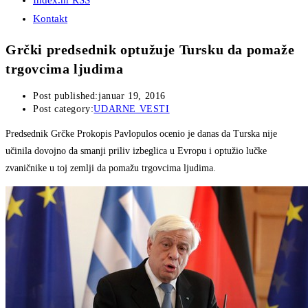
Index.hr RSS
Kontakt
Grčki predsednik optužuje Tursku da pomaže
trgovcima ljudima
Post published:
januar 19, 2016
Post category:
UDARNE VESTI
Predsednik Grčke Prokopis Pavlopulos ocenio je danas da Turska nije
učinila dovojno da smanji priliv izbeglica u Evropu i optužio lučke
zvaničnike u toj zemlji da pomažu trgovcima ljudima.