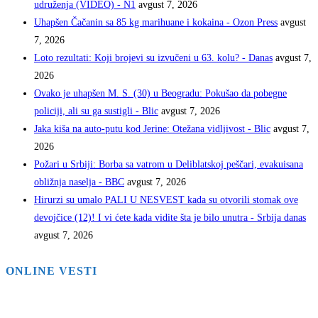
udruženja (VIDEO) - N1
avgust 7, 2026
Uhapšen Čačanin sa 85 kg marihuane i kokaina - Ozon Press
avgust
7, 2026
Loto rezultati: Koji brojevi su izvučeni u 63. kolu? - Danas
avgust 7,
2026
Ovako je uhapšen M. S. (30) u Beogradu: Pokušao da pobegne
policiji, ali su ga sustigli - Blic
avgust 7, 2026
Jaka kiša na auto-putu kod Jerine: Otežana vidljivost - Blic
avgust 7,
2026
Požari u Srbiji: Borba sa vatrom u Deliblatskoj peščari, evakuisana
obližnja naselja - BBC
avgust 7, 2026
Hirurzi su umalo PALI U NESVEST kada su otvorili stomak ove
devojčice (12)! I vi ćete kada vidite šta je bilo unutra - Srbija danas
avgust 7, 2026
ONLINE VESTI