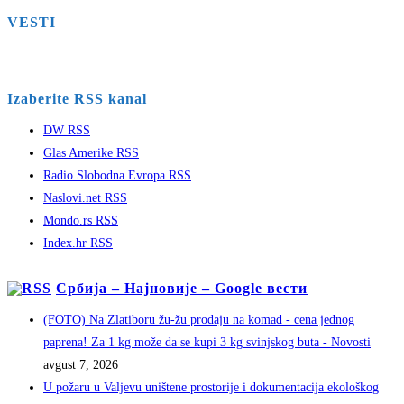
VESTI
Izaberite RSS kanal
DW RSS
Glas Amerike RSS
Radio Slobodna Evropa RSS
Naslovi.net RSS
Mondo.rs RSS
Index.hr RSS
Србија – Најновије – Google вести
(FOTO) Na Zlatiboru žu-žu prodaju na komad - cena jednog
paprena! Za 1 kg može da se kupi 3 kg svinjskog buta - Novosti
avgust 7, 2026
U požaru u Valjevu uništene prostorije i dokumentacija ekološkog