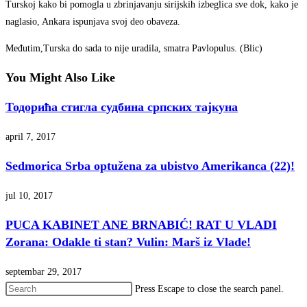
Turskoj kako bi pomogla u zbrinjavanju sirijskih izbeglica sve dok, kako je
naglasio, Ankara ispunjava svoj deo obaveza.
Međutim,Turska do sada to nije uradila, smatra Pavlopulus. (Blic)
You Might Also Like
Тодорића стигла судбина српских тајкуна
april 7, 2017
Sedmorica Srba optužena za ubistvo Amerikanca (22)!
jul 10, 2017
PUCA KABINET ANE BRNABIĆ! RAT U VLADI
Zorana: Odakle ti stan? Vulin: Marš iz Vlade!
septembar 29, 2017
Press Escape to close the search panel.