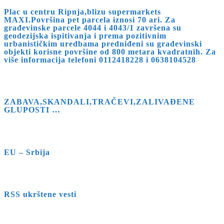
Plac u centru Ripnja,blizu supermarkets
MAXI.Površina pet parcela iznosi 70 ari. Za
građevinske parcele 4044 i 4043/1 završena su
geodezijska ispitivanja i prema pozitivnim
urbanističkim uredbama predniđeni su građevinski
objekti korisne površine od 800 metara kvadratnih. Za
više informacija telefoni 0112418228 i 0638104528
ZABAVA,SKANDALI,TRAČEVI,ZALIVAĐENE
GLUPOSTI …
EU – Srbija
RSS ukrštene vesti