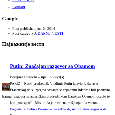
Index.hr RSS
Kontakt
Google
Post published:
jun 6, 2014
Post category:
UDARNE VESTI
Најважније вести
Putin: Značajan razgovor sa Obamom
Вечерње Новости
–
‎пре 5 минут(а)‎
PARIZ – Ruski predsednik Vladimir Putin izjavio je danas u
Francuskoj da su njegovi sastanci sa zapadnim liderima bili pozitivni,
a razgovor sa američkim predsednikom Barakom Obamom ocenio je
Блиц
kao „značajan“. „Mislim da je razmena mišljenja bila veoma …
Pogledajte: Putin i Porošenko se rukovali, neformalno razgovarali
…