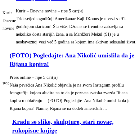
Kurir – Dnevne novine
–
‎пре 5 сат(и)‎
Kurir –
Tridesetjednogodišnji Amerikanac Kajl Džouns je u vezi sa 91-
Dnevne
godišnjom staricom! Šta više, Džouns se trenutno zabavlja sa
novine
nekoliko dosta starijih žena, a sa Mardžori Mekul (91) je u
neobaveznoj vezi već 5 godina sa kojom ima aktivan seksualni život.
(FOTO) Pogledajte: Ana Nikolić umislila da je
Rijana kopira!
Press online
–
‎пре 5 сат(и)‎
B92
Naša pevačica Ana Nikolić objavila je na svom Instagram profilu
fotografiju kojom aludira na to da je poznata svetska zvezda Rijana
kopira u oblačenju… (FOTO) Pogledajte: Ana Nikolić umislila da je
Rijana kopira! Naime, Rijana se na dodeli američkih …
Kradu se slike, skulpture, stari novac,
rukopisne knjige