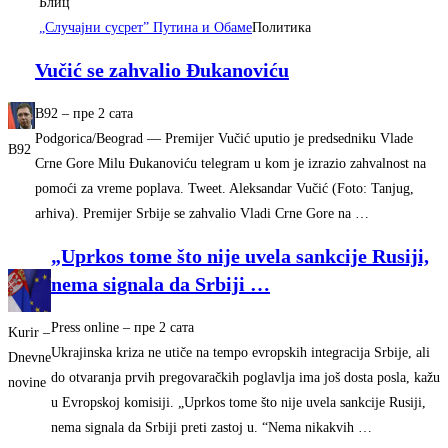
Блиц
„Случајни сусрет” Путина и Обаме
Политика
Vučić se zahvalio Đukanoviću
B92
–
‎пре 2 сата‎
Podgorica/Beograd — Premijer Vučić uputio je predsedniku Vlade
B92
Crne Gore Milu Đukanoviću telegram u kom je izrazio zahvalnost na
pomoći za vreme poplava. Tweet. Aleksandar Vučić (Foto: Tanjug,
arhiva). Premijer Srbije se zahvalio Vladi Crne Gore na …
„Uprkos tome što nije uvela sankcije Rusiji,
nema signala da Srbiji
…
Press online
–
‎пре 2 сата‎
Kurir –
Ukrajinska kriza ne utiče na tempo evropskih integracija Srbije, ali
Dnevne
do otvaranja prvih pregovaračkih poglavlja ima još dosta posla, kažu
novine
u Evropskoj komisiji. „Uprkos tome što nije uvela sankcije Rusiji,
nema signala da Srbiji preti zastoj u. “Nema nikakvih …