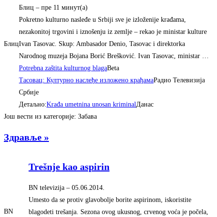
Блиц
–
‎пре 11 минут(а)‎
Pokretno kulturno nasleđe u Srbiji sve je izloženije krađama,
nezakonitoj trgovini i iznošenju iz zemlje – rekao je ministar kulture
Блиц
Ivan Tasovac. Skup: Ambasador Denio, Tasovac i direktorka
Narodnog muzeja Bojana Borić Brešković. Ivan Tasovac, ministar …
Potrebna zaštita kulturnog blaga
Beta
Тасовац: Културно наслеђе изложено крађама
Радио Телевизија
Србије
Детаљно:
Krađa umetnina unosan kriminal
Данас
Још вести из категорије: Забава
Здравље »
Trešnje kao aspirin
BN televizija
–
‎05.06.2014.‎
Umesto da se protiv glavobolje borite aspirinom, iskoristite
BN
blagodeti trešanja. Sezona ovog ukusnog, crvenog voća je počela,