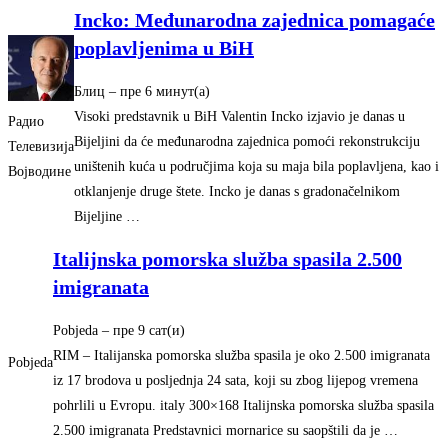
Incko: Međunarodna zajednica pomagaće
poplavljenima u BiH
Блиц
–
‎пре 6 минут(а)‎
Visoki predstavnik u BiH Valentin Incko izjavio je danas u
Радио
Bijeljini da će međunarodna zajednica pomoći rekonstrukciju
Телевизија
uništenih kuća u područjima koja su maja bila poplavljena, kao i
Војводине
otklanjenje druge štete. Incko je danas s gradonačelnikom
Bijeljine …
Italijnska pomorska služba spasila 2.500
imigranata
Pobjeda
–
‎пре 9 сат(и)‎
RIM – Italijanska pomorska služba spasila je oko 2.500 imigranata
Pobjeda
iz 17 brodova u posljednja 24 sata, koji su zbog lijepog vremena
pohrlili u Evropu. italy 300×168 Italijnska pomorska služba spasila
2.500 imigranata Predstavnici mornarice su saopštili da je …