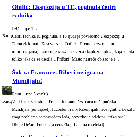
Obilić: Eksplozija u TE, poginula četiri
radnika
B92
–
‎пре 1 сат‎
Блиц
Četiri radnika su poginula, a 13 ljudi je povređeno u eksploziji u
Termoelektrani „Kosovo A“ u Obiliću. Prema nezvaničnim
informacijama, nesreću je izazvala snažna eksplozija plina, koja je bila
toliko jaka da se osetila u Prištini. Mesto nesreće obišao je i …
Šok za Francuze: Riberi ne igra na
Mundijalu!
Блиц
–
‎пре 5 сат(и)‎
Блиц
Veliki peh zadesio je Francusku samo šest dana uoči početka
Mundijala, jer najbolji fudbaler Frank Riberi ipak neće igrati u Brazilu
zbog problema sa povredom leđa, potvrdio je selektor „trikolora“
Didije Dešan. Fudbalera nemačkog Bajerna u selekciji …