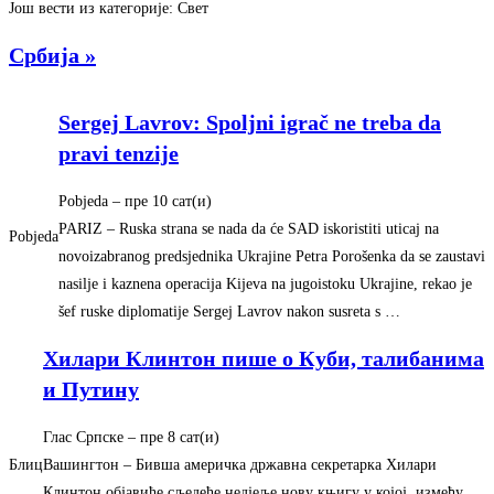
Још вести из категорије: Свет
Србија »
Sergej Lavrov: Spoljni igrač ne treba da
pravi tenzije
Pobjeda
–
‎пре 10 сат(и)‎
PARIZ – Ruska strana se nada da će SAD iskoristiti uticaj na
Pobjeda
novoizabranog predsjednika Ukrajine Petra Porošenka da se zaustavi
nasilje i kaznena operacija Kijeva na jugoistoku Ukrajine, rekao je
šef ruske diplomatije Sergej Lavrov nakon susreta s …
Хилари Клинтон пише о Куби, талибанима
и Путину
Глас Српске
–
‎пре 8 сат(и)‎
Блиц
Вашингтон – Бивша америчка државна секретарка Хилари
Клинтон објавиће сљедеће недјеље нову књигу у којој, између