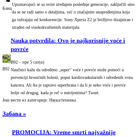
Upoznavajući se sa ovim uređajem poslednje generacije, zaključili smo
Блиц
da se ne radi samo o detaljima, već o značajnim unapređenjima koja
ga izdvajaju od konkurencije. Sony Xperia Z2 je brižljivo dizajniran i
izrađen od visokokvalitetnih materijala.
Nauka potvrdila: Ovo je najkorisnije voće i
povrće
B92
–
‎пре 5 сат(и)‎
B92
Naučnici kažu da određeno „super“ voće i povrće može pomoći u
prevenciji hroničnih bolesti, poput kardiovaskularnih i određenih vrsta
kancera. Ali šta je zapravo superhrana i da li je neko voće i povrće
bolje od drugog, kada je reč o nutrijentima? Tweet.
Још вести из категорије: Наука/техника
Забава »
PROMOCIJA: Vreme smrti najvažnije