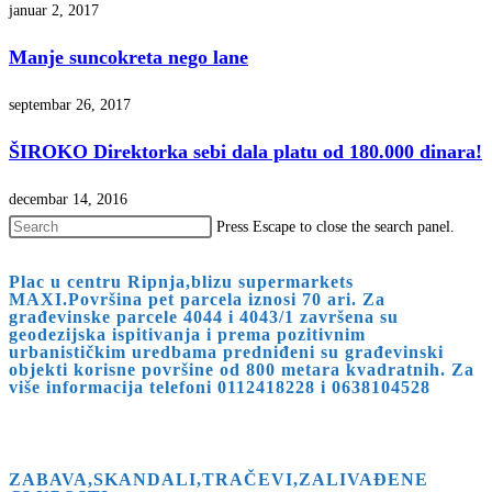
januar 2, 2017
Manje suncokreta nego lane
septembar 26, 2017
ŠIROKO Direktorka sebi dala platu od 180.000 dinara!
decembar 14, 2016
Press Escape to close the search panel.
Plac u centru Ripnja,blizu supermarkets
MAXI.Površina pet parcela iznosi 70 ari. Za
građevinske parcele 4044 i 4043/1 završena su
geodezijska ispitivanja i prema pozitivnim
urbanističkim uredbama predniđeni su građevinski
objekti korisne površine od 800 metara kvadratnih. Za
više informacija telefoni 0112418228 i 0638104528
ZABAVA,SKANDALI,TRAČEVI,ZALIVAĐENE