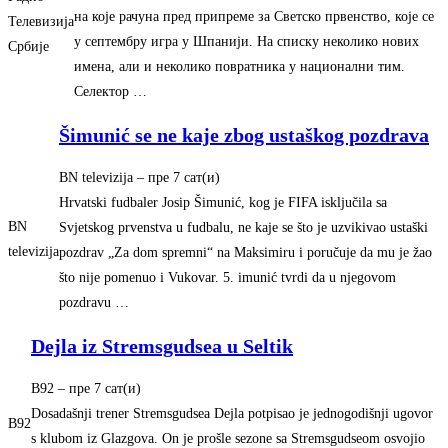
на које рачуна пред припреме за Светско првенство, које се
Телевизија
у септембру игра у Шпанији. На списку неколико нових
Србије
имена, али и неколико повратника у национални тим.
Селектор …
Šimunić se ne kaje zbog ustaškog pozdrava
BN televizija
–
‎пре 7 сат(и)‎
Hrvatski fudbaler Josip Šimunić, kog je FIFA isključila sa
BN
Svjetskog prvenstva u fudbalu, ne kaje se što je uzvikivao ustaški
televizija
pozdrav „Za dom spremni“ na Maksimiru i poručuje da mu je žao
što nije pomenuo i Vukovar. 5. imunić tvrdi da u njegovom
pozdravu …
Dejla iz Stremsgudsea u Seltik
B92
–
‎пре 7 сат(и)‎
Dosadašnji trener Stremsgudsea Dejla potpisao je jednogodišnji ugovor
B92
s klubom iz Glazgova. On je prošle sezone sa Stremsgudseom osvojio