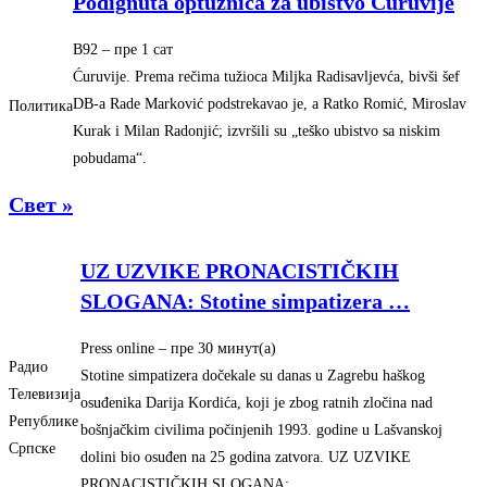
Podignuta optužnica za ubistvo Ćuruvije
B92
–
‎пре 1 сат‎
Ćuruvije. Prema rečima tužioca Miljka Radisavljevća, bivši šef
DB-a Rade Marković podstrekavao je, a Ratko Romić, Miroslav
Политика
Kurak i Milan Radonjić; izvršili su „teško ubistvo sa niskim
pobudama“.
Свет »
UZ UZVIKE PRONACISTIČKIH
SLOGANA: Stotine simpatizera
…
Press online
–
‎пре 30 минут(а)‎
Радио
Stotine simpatizera dočekale su danas u Zagrebu haškog
Телевизија
osuđenika Darija Kordića, koji je zbog ratnih zločina nad
Републике
bošnjačkim civilima počinjenih 1993. godine u Lašvanskoj
Српске
dolini bio osuđen na 25 godina zatvora. UZ UZVIKE
PRONACISTIČKIH SLOGANA: …