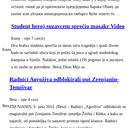
осталог, пише да је притискала предсједника Барака Обаму да
укине или ублажи вишедеценијски ембарго Куби пошто то …
Student heroj suzavcem sprečio masakr Video
Блиц
–
‎пре 7 сат(и)‎
Dva hrabra studenta sprečila su danas veću tragediju i spasli živote
Блиц
kada su savladali ubicu koji je počeo da puca u zgradi studentskog
kampusa u Sijetlu. Nažalost, jedan mladić (19) poginuo je u pucnjavi,
a tri osobe su povređene. Heroj Džon Mejs sa …
Radnici Agroživa odblokirali put Zrenjanin-
Temišvar
Beta
–
‎пре 4 сата‎
Beta
ZRENJANIN, 6. juna 2014. (Beta) – Radnici „Agroživa“ odblokirali su
magistralni put Zrenjanin-Temišvar izmedju Žitišta i Kleka, a kako su
najavili, od ponedeljka će nastaviti proteste ispred klanice. Radnici