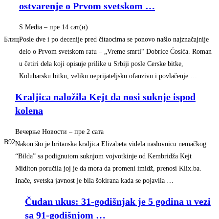
ostvarenje o Prvom svetskom
…
S Media
–
‎пре 14 сат(и)‎
Блиц
Posle dve i po decenije pred čitaocima se ponovo našlo najznačajnije
delo o Prvom svetskom ratu – „Vreme smrti“ Dobrice Ćosića. Roman
u četiri dela koji opisuje prilike u Srbiji posle Cerske bitke,
Kolubarsku bitku, veliku neprijateljsku ofanzivu i povlačenje …
Kraljica naložila Kejt da nosi suknje ispod
kolena
Вечерње Новости
–
‎пре 2 сата‎
B92
Nakon što je britanska kraljica Elizabeta videla naslovnicu nemačkog
“Bilda” sa podignutom suknjom vojvotkinje od Kembridža Kejt
Midlton poručila joj je da mora da promeni imidž, prenosi Klix.ba.
Inače, svetska javnost je bila šokirana kada se pojavila …
Čudan ukus: 31-godišnjak je 5 godina u vezi
sa 91-godišnjom
…