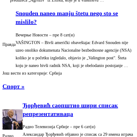
preduzeća „Agroživ“ iz Žitišta, koje je u vlasništvu …
Snouden naneo manju štetu nego sto se
mislilo?
Вечерње Новости
–
‎пре 8 сат(и)‎
VAŠINGTON – Bivši američki obaveštajac Edvard Snouden nije
Правда
uzeo onoliko dokumenata Nacionalne bezbednosne agencije (NSA)
koliko je u početku izgledalo, objavio je „Vašington post“. Šteta
koju je naneo bivši radnik NSA, koji je obelodanio postojanje …
Још вести из категорије: Србија
Спорт »
Ђорђевић саопштио шири списак
репрезентативаца
Радио Телевизија Србије
–
‎пре 6 сат(и)‎
Александар Ђорђевић објавио је списак са 29 имена играча
Радио