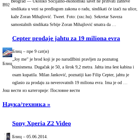
Beograd — Ukoliko Socijalno-ekonomski savet ne prihvati zahteve
B92
sindikata u vezi sa predlogom zakona o radu, sindikati će izaći na ulice,
kaže Zoran Mihajlović. Tweet. Foto: (sxc.hu). Sekretar Saveza
samostalnih sindikata Srbije Zoran Mihajlović smatra da …
Cepter prodaje jahtu za 19 miliona evra
Блиц
–
‎пре 9 сат(и)‎
„Joy me“ je brod koji je po narudžbini pravljen za poznatog
Блиц
biznismena. Dugačak je 50, a širok 9,2 metra. Jahta ima šest kabina i
osam kupatila. Milan Janković, poznatiji kao Filip Cepter, jahtu je
oglasio za prodaju za neverovatnih 19 miliona evra. Ima je od …
Још вести из категорије: Пословне вести
Наука/техника »
Sony Xperia Z2 Video
Блиц
–
‎05.06.2014.‎