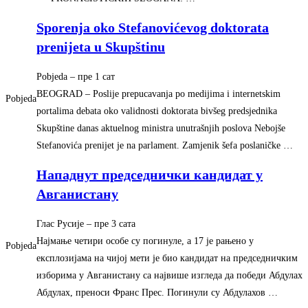
Sporenja oko Stefanovićevog doktorata
prenijeta u Skupštinu
Pobjeda
–
‎пре 1 сат‎
BEOGRAD – Poslije prepucavanja po medijima i internetskim
Pobjeda
portalima debata oko validnosti doktorata bivšeg predsjednika
Skupštine danas aktuelnog ministra unutrašnjih poslova Nebojše
Stefanovića prenijet je na parlament. Zamjenik šefa poslaničke …
Нападнут председнички кандидат у
Авганистану
Глас Русије
–
‎пре 3 сата‎
Најмање четири особе су погинуле, а 17 је рањено у
Pobjeda
експлозијама на чијој мети је био кандидат на председничким
изборима у Авганистану са највише изгледа да победи Абдулах
Абдулах, преноси Франс Прес. Погинули су Абдулахов …