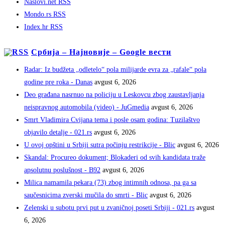
Naslovi.net RSS
Mondo.rs RSS
Index.hr RSS
Србија – Најновије – Google вести
Radar: Iz budžeta „odletelo“ pola milijarde evra za „rafale“ pola
godine pre roka - Danas
avgust 6, 2026
Deo građana nasrnuo na policiju u Leskovcu zbog zaustavljanja
neispravnog automobila (video) - JuGmedia
avgust 6, 2026
Smrt Vladimira Cvijana tema i posle osam godina: Tuzilaštvo
objavilo detalje - 021.rs
avgust 6, 2026
U ovoj opštini u Srbiji sutra počinju restrikcije - Blic
avgust 6, 2026
Skandal: Procureo dokument; Blokaderi od svih kandidata traže
apsolutnu poslušnost - B92
avgust 6, 2026
Milica namamila pekara (73) zbog intimnih odnosa, pa ga sa
saučesnicima zverski mučila do smrti - Blic
avgust 6, 2026
Zelenski u subotu prvi put u zvaničnoj poseti Srbiji - 021.rs
avgust
6, 2026