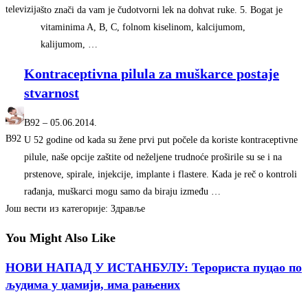
televizija
što znači da vam je čudotvorni lek na dohvat ruke. 5. Bogat je
vitaminima A, B, C, folnom kiselinom, kalcijumom,
kalijumom, …
Kontraceptivna pilula za muškarce postaje
stvarnost
B92
–
‎05.06.2014.‎
B92
U 52 godine od kada su žene prvi put počele da koriste kontraceptivne
pilule, naše opcije zaštite od neželjene trudnoće proširile su se i na
prstenove, spirale, injekcije, implante i flastere. Kada je reč o kontroli
rađanja, muškarci mogu samo da biraju između …
Још вести из категорије: Здравље
You Might Also Like
НОВИ НАПАД У ИСТАНБУЛУ: Терориста пуцао по
људима у џамији, има рањених