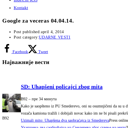
Index.hr RSS
Kontakt
Google za veceras 04.04.14.
Post published:
april 4, 2014
Post category:
UDARNE VESTI
Facebook
Tweet
Најважније вести
SD: Uhapšeni policajci zbog mita
B92
–
‎пре 34 минута‎
Kako je saopšteno iz PU Smederevo, oni su osumnjičeni da su u du
vozača kamiona tražili i dobijali novac kako im ne bi pisali prekr
B92
Uzimali mito: Uhapšena dva saobraćajca iz Smedereva
Press onlin
Ухапшена два саобраћаjца из Смедерева због сумње на мито
Т