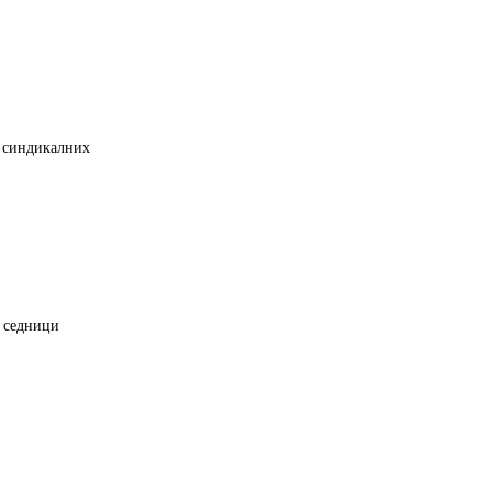
х синдикалних
ј седници