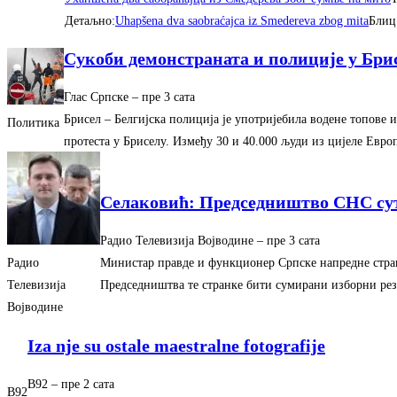
Детаљно:
Uhapšena dva saobraćajca iz Smedereva zbog mita
Блиц
Сукоби демонстраната и полиције у Бри
Глас Српске
–
‎пре 3 сата‎
Брисел – Белгијска полиција је употријебила водене топове
Политика
протеста у Бриселу. Између 30 и 40.000 људи из цијеле Евро
Селаковић: Председништво СНС сут
Радио Телевизија Војводине
–
‎пре 3 сата‎
Министар правде и функционер Српске напредне стран
Радио
Председништва те странке бити сумирани изборни резу
Телевизија
Војводине
Iza nje su ostale maestralne fotografije
B92
–
‎пре 2 сата‎
B92