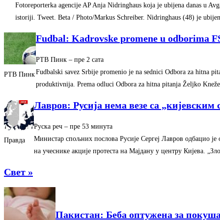
Fotoreporterka agencije AP Anja Nidringhaus koja je ubijena danas u Avgani
istoriji. Tweet. Beta / Photo/Markus Schreiber. Nidringhaus (48) je ubije
Fudbal: Kadrovske promene u odborima F
РТВ Пинк
–
‎пре 2 сата‎
Fudbalski savez Srbije promenio je na sednici Odbora za hitna pitan
РТВ Пинк
produktivnija. Prema odluci Odbora za hitna pitanja Željko Kne
Лавров: Русија нема везе са „кијевским
Руска реч
–
‎пре 53 минута‎
Министар спољних послова Русије Сергеј Лавров одбацио је о
Правда
на учеснике акције протеста на Мајдану у центру Кијева. „
Свет »
Пакистан: Беба оптужена за покуша