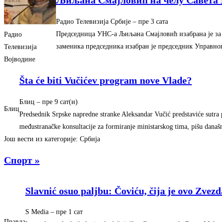
Љиљана Смајловић на челу Савета 
Радио Телевизија Србије
–
‎пре 3 сата‎
Председница УНС-а Љиљана Смајловић изабрана је за 
Радио
заменика председника изабран је председник Управно
Телевизија
Војводине
Šta će biti Vučićev program nove Vlade?
Блиц
–
‎пре 9 сат(и)‎
Блиц
Predsednik Srpske napredne stranke Aleksandar Vučić predstaviće sutra 
međustranačke konsultacije za formiranje ministarskog tima, pišu današ
Још вести из категорије: Србија
Спорт »
Slavnić osuo paljbu: Čoviću, čija je ovo Zvezd
S Media
–
‎пре 1 сат‎
Правда