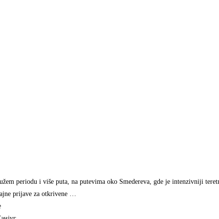
žem periodu i više puta, na putevima oko Smedereva, gde je intenzivniji teretn
šajne prijave za otkrivene …
e
анјуг