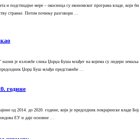
ета и подстицајне мере – окосница су економског програма владе, који 
дству странке. Потом почињу разговори …
икао
 назив је изложбе слика Џорџа Буша млађег на којима су лидери земаља 
 председник Џорџ Буш млађи представиће …
0. године
јине од 2014. до 2020. године, који је председник покрајинске владе Бо
фондова ЕУ и даје основне …