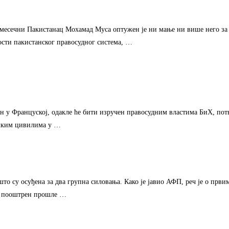
омесечни Пакистанац Мохамад Муса оптужен је ни мање ни више него за 
ности пакистанског правосудног система, …
 у Француској, одакле ће бити изручен правосудним властима БиХ, по
ачким цивилима у …
то су осуђена за два групна силовања. Како је јавио АФП, реч је о прв
он пооштрен прошле …