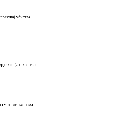
покушај убиства.
тврдило Тужилаштво
им смртним казнама