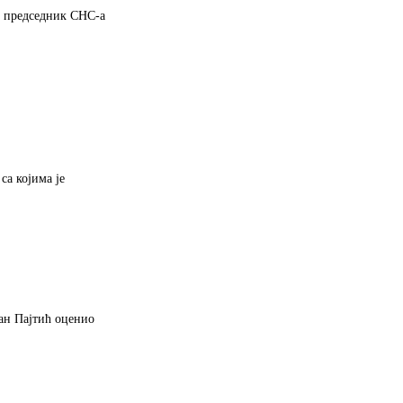
би председник СНС-а
са којима је
јан Пајтић оценио