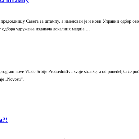
за штампу
председницу Савета за штампу, а именован је и нови Управни одбор овог
г одбора удружења издавача локалних медија …
program nove Vlade Srbije Predsedništvu svoje stranke, a od ponedeljka će poče
nje „Novosti“.
a?!