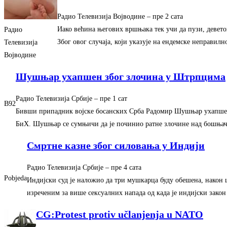
Радио Телевизија Војводине
–
‎пре 2 сата‎
Иако већина његових вршњака тек учи да пузи, девет
Радио
Због овог случаја, који указује на ендемске неправил
Телевизија
Војводине
Шушњар ухапшен због злочина у Штрпцима
Радио Телевизија Србије
–
‎пре 1 сат‎
B92
Бивши припадник војске босанских Срба Радомир Шушњар ухапшен
БиХ. Шушњар се сумњичи да је починио ратне злочине над бошњ
Смртне казне због силовања у Индији
Радио Телевизија Србије
–
‎пре 4 сата‎
Pobjeda
Индијски суд је наложио да три мушкарца буду обешена, након ш
изреченим за више сексуалних напада од када је индијски зак
CG:Protest protiv učlanjenja u NATO