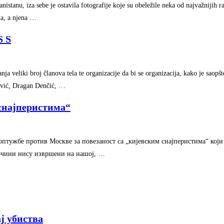
stanu, iza sebe je ostavila fotografije koje su obeležile neka od najvažnijih ra
na, a njena …
S S
ja veliki broj članova tela te organizacije da bi se organizacija, kako je saopšt
žević, Dragan Denčić, …
 снајперистима“
птужбе против Москве за повезаност са „кијевским снајперистима“ који
Злочини нису извршени на нашој, …
ј убиства