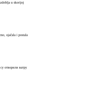
zdoblja u skorijoj
eno, ojačala i postala
 су отворили ватру