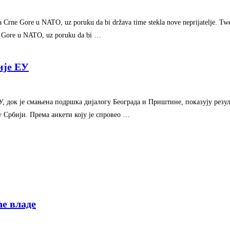
a Crne Gore u NATO, uz poruku da bi država time stekla nove neprijatelje. Twe
rne Gore u NATO, uz poruku da bi …
ије ЕУ
 док је смањена подршка дијалогу Београда и Приштине, показују резул
у Србији. Према анкети коју је спровео …
е владе