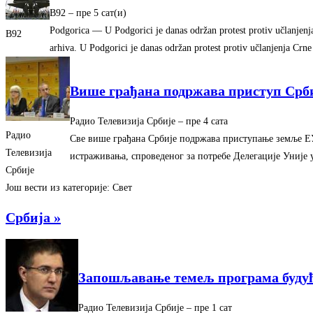
B92
–
‎пре 5 сат(и)‎
Podgorica — U Podgorici je danas održan protest protiv učlanjenj
B92
arhiva. U Podgorici je danas održan protest protiv učlanjenja C
Више грађана подржава приступ Срб
Радио Телевизија Србије
–
‎пре 4 сата‎
Радио
Све више грађана Србије подржава приступање земље ЕУ,
Телевизија
истраживања, спроведеног за потребе Делегације Уније 
Србије
Још вести из категорије: Свет
Србија »
Запошљавање темељ програма будућ
Радио Телевизија Србије
–
‎пре 1 сат‎