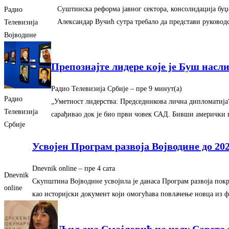
Суштинска реформа јавног сектора, консолидација буџ
Радио
Александар Вучић сутра требало да представи руково
Телевизија
Војводине
Препознајте лидере које је Буш насл
Радио Телевизија Србије
–
‎пре 9 минут(а)‎
Радио
„Уметност лидерства: Председникова лична дипломатија“
Телевизија
сарађивао док је био први човек САД. Бивши амерички
Србије
Усвојен Програм развоја Војводине до 202
Dnevnik online
–
‎пре 4 сата‎
Dnevnik
Скупштина Војводине усвојила је данаса Програм развоја покра
online
као историјски документ који омогућава повлачење новца из 