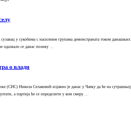
селу
 и сузавац у сукобима с насилним групама демонстраната током данашњи
пе одазвало се данас позиву …
ра о влади
ке (СНС) Никола Селаковић изјавио је данас у Чачку да ће на сутрашњо
лтати, а партија ће се определити у ком смеру …