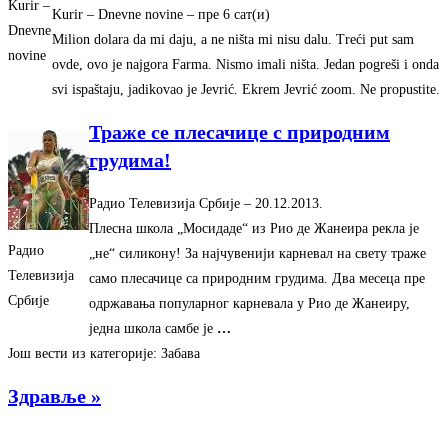
Kurir –
Kurir – Dnevne novine
–
‎пре 6 сат(и)‎
Dnevne
Milion dolara da mi daju, a ne ništa mi nisu dalu. Treći put sam
novine
ovde, ovo je najgora Farma. Nismo imali ništa. Jedan pogreši i onda
svi ispaštaju, jadikovao je Jevrić. Ekrem Jevrić zoom. Ne propustite.
Траже се плесачице с природним
грудима!
Радио Телевизија Србије
–
‎20.12.2013.‎
Плесна школа „Мосидаде“ из Рио де Жанеира рекла је
Радио
„не“ силикону! За најчувенији карневал на свету траже
Телевизија
само плесачице са природним грудима. Два месеца пре
Србије
одржавања популарног карневала у Рио де Жанеиру,
једна школа самбе је
…
Још вести из категорије: Забава
Здравље »