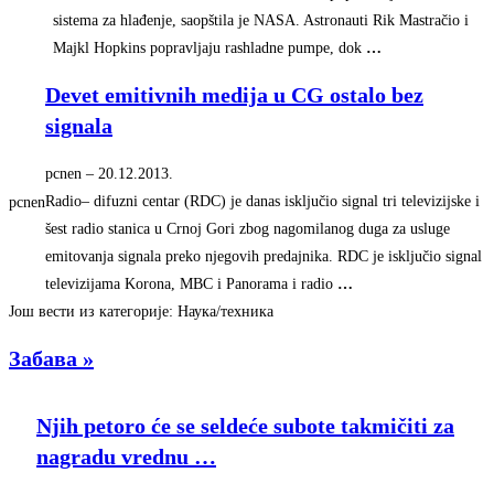
sistema za hlađenje, saopštila je NASA. Astronauti Rik Mastračio i
Majkl Hopkins popravljaju rashladne pumpe, dok
…
Devet emitivnih medija u CG ostalo bez
signala
pcnen
–
‎20.12.2013.‎
Radio– difuzni centar (RDC) je danas isključio signal tri televizijske i
pcnen
šest radio stanica u Crnoj Gori zbog nagomilanog duga za usluge
emitovanja signala preko njegovih predajnika. RDC je isključio signal
televizijama Korona, MBC i Panorama i radio
…
Још вести из категорије: Наука/техника
Забава »
Njih petoro će se seldeće subote takmičiti za
nagradu vrednu
…