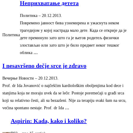
Неприхватање детета
Политика
–
‎20.12.2013.‎
Повремено јавност бива узнемирена и ужаснута неком
трагедијом у којој настрада мало дете. Када се открије да је
Политика
дете преминуло зато што га је његов родитељ физички
злостављао или зато што је било предмет неког тешког
облика
…
I nesavršeno dečje srce je zdravo
Вечерње Новости
–
‎20.12.2013.‎
Prof. dr Ida Jovanović o najčešćim kardiološkim oboljenjima kod dece i
stanjima koja ne moraju uvek da se leče: Postoje poremećaji u građi srca
koji su relativno česti, ali su bezazleni. Nije za terapiju svaki šum na srcu,
većina spontano nestaje. Prof. dr Ida
…
Aspirin: Kada, kako i koliko?