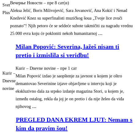
Вечерње Новости
–
‎пре 8 сат(и)‎
Svet
Aleksa Jelić, Boris Milivojević, Sara Jovanović, Ana Kokić i Nenad
Plus
Knežević Knez su superfinalisti muzičkog šoua „Tvoje lice zvuči
poznato“! Njih petoro će se seldeće subote takmičiti za nagradu vrednu
25.000 evra koju će pokloniti nekoh humanitarnoj
…
Milan Popović: Severina, lažeš nisam ti
pretio i izmislila si veridbu!
Kurir – Dnevne novine
–
‎пре 1 сат‎
Kurir –
Milan Popović izdao je saopštenje za javnost u kojem je oštro
Dnevne
demantovao Severinine izjave objavljene u intervju koji je
novine
ekskluzivno dala za srpsko izdanje magazina Stori, u kojem je,
između ostalog, rekla da joj je on pretio i da nije želeo da viđa
njihovog
…
PREGLED DANA EKREM LJUT: Nemam s
kim da pravim šou!