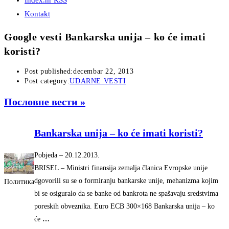
Index.hr RSS
Kontakt
Google vesti Bankarska unija – ko će imati
koristi?
Post published:
decembar 22, 2013
Post category:
UDARNE VESTI
Пословне вести »
Bankarska unija – ko će imati koristi?
Pobjeda
–
‎20.12.2013.‎
BRISEL – Ministri finansija zemalja članica Evropske unije
dgovorili su se o formiranju bankarske unije, mehanizma kojim
Политика
bi se osiguralo da se banke od bankrota ne spašavaju sredstvima
poreskih obveznika. Euro ECB 300×168 Bankarska unija – ko
će
…