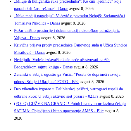
„Miluje ih huliganska ruka predsednika“: Ko čini „jedinicu“ koja
napada kritičare režima? - Danas
avgust 8, 2026
„Neka mediji nagađaju“: Vučević o povratku Nebojše Stefanovića i
Tomislava Nikolića - Danas
avgust 8, 2026
Požar uništio prostorije i dokumentaciju ekološkog udruženja iz
Valjeva - Danas
avgust 8, 2026
Krivična prijava protiv predsednice Osnovnog suda u Užicu Sunčice
Misailović - Danas
avgust 8, 2026
Nedeljnik: Vodeće izdavačke kuće neće učestvovati na 69.
Beogradskom sajmu knjiga - Danas
avgust 8, 2026
Zelenski u Srbiji, ugostio ga Vučić: "Poseta će doprineti razvoju
odnosa Srbije i Ukrajine" FOTO - B92
avgust 8, 2026
Deo vikendica izgoreo u Deliblatskoj peščari, vatrogasci uspeli da
odbrane kuće: U Srbiji aktivno šest požara - 021.rs
avgust 8, 2026
(FOTO) GUŽVE NA GRANICI! Putnici na ovim prelazima čekaju
SATIMA: Objavljeno i hitno upozorenje AMSS - Blic
avgust 8,
2026