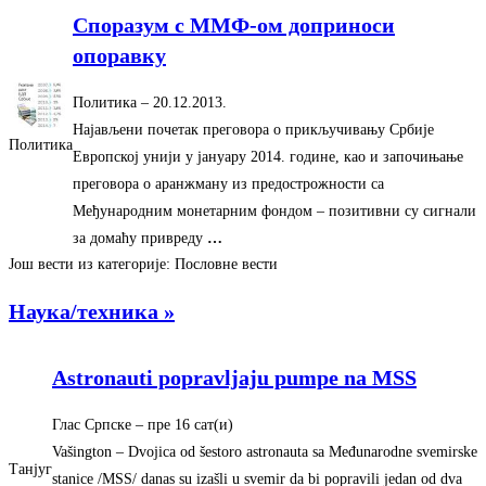
Споразум с ММФ-ом доприноси
опоравку
Политика
–
‎20.12.2013.‎
Најављени почетак преговора о прикључивању Србије
Политика
Европској унији у јануару 2014. године, као и започињање
преговора о аранжману из предострожности са
Међународним монетарним фондом – позитивни су сигнали
за домаћу привреду
…
Још вести из категорије: Пословне вести
Наука/техника »
Astronauti popravljaju pumpe na MSS
Глас Српске
–
‎пре 16 сат(и)‎
Vašington – Dvojica od šestoro astronauta sa Međunarodne svemirske
Танјуг
stanice /MSS/ danas su izašli u svemir da bi popravili jedan od dva