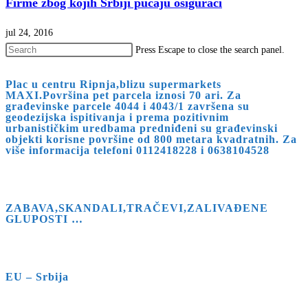
Firme zbog kojih Srbiji pucaju osigurači
jul 24, 2016
Press Escape to close the search panel.
Plac u centru Ripnja,blizu supermarkets
MAXI.Površina pet parcela iznosi 70 ari. Za
građevinske parcele 4044 i 4043/1 završena su
geodezijska ispitivanja i prema pozitivnim
urbanističkim uredbama predniđeni su građevinski
objekti korisne površine od 800 metara kvadratnih. Za
više informacija telefoni 0112418228 i 0638104528
ZABAVA,SKANDALI,TRAČEVI,ZALIVAĐENE
GLUPOSTI …
EU – Srbija