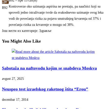
B92
–
‎пре 15 сат(и)‎
Kontroverze oko uzimanja aspirina ne prestaju, pa naučnici koji su
B92
sproveli jedno istraživanje tvrde da svakodnevno uzimanje ovog leka
vodi do povećanja rizika za pojavu unutrašnjeg krvarenja od 37% i
povećanja rizika za krvarenje u mozgu od 38%.
Још вести из категорије: Здравље
You Might Also Like
Sabotaža na naftovodu kojim se snabdeva Moskva
avgust 27, 2025
Neuspeo test izraelskog raketnog štita “Erou”
decembar 17, 2014