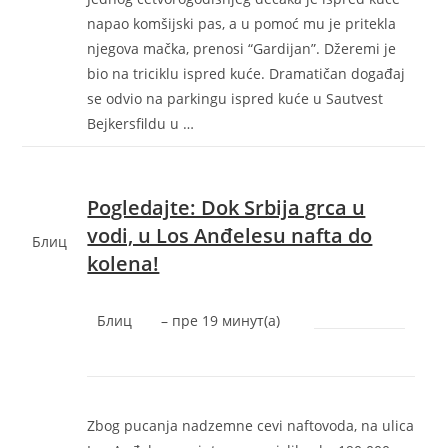
napao komšijski pas, a u pomoć mu je pritekla
njegova mačka, prenosi “Gardijan”. Džeremi je
bio na triciklu ispred kuće. Dramatičan događaj
se odvio na parkingu ispred kuće u Sautvest
Bejkersfildu u …
Pogledajte: Dok Srbija grca u
vodi, u Los Anđelesu nafta do
Блиц
kolena!
Блиц
–
‎пре 19 минут(а)‎
Zbog pucanja nadzemne cevi naftovoda, na ulica