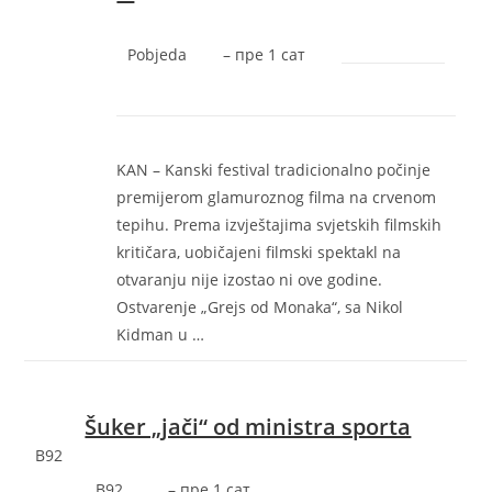
Pobjeda
–
‎пре 1 сат‎
KAN – Kanski festival tradicionalno počinje
premijerom glamuroznog filma na crvenom
tepihu. Prema izvještajima svjetskih filmskih
kritičara, uobičajeni filmski spektakl na
otvaranju nije izostao ni ove godine.
Ostvarenje „Grejs od Monaka“, sa Nikol
Kidman u …
Šuker „jači“ od ministra sporta
B92
B92
–
‎пре 1 сат‎