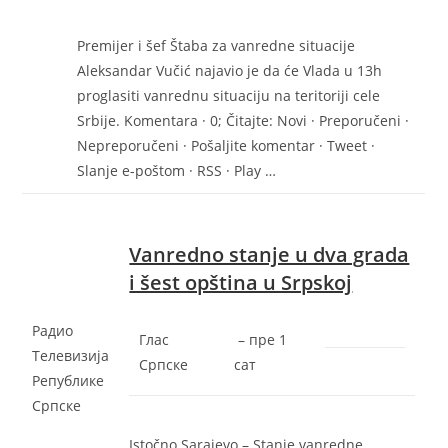
Premijer i šef Štaba za vanredne situacije
Aleksandar Vučić najavio je da će Vlada u 13h
proglasiti vanrednu situaciju na teritoriji cele
Srbije. Komentara · 0; Čitajte: Novi · Preporučeni ·
Nepreporučeni · Pošaljite komentar · Tweet ·
Slanje e-poštom · RSS · Play …
Vanredno stanje u dva grada
i šest opština u Srpskoj
Радио
Глас
–
‎пре 1
Телевизија
Српске
сат‎
Републике
Српске
Istočno Sarajevo – Stanje vanredne