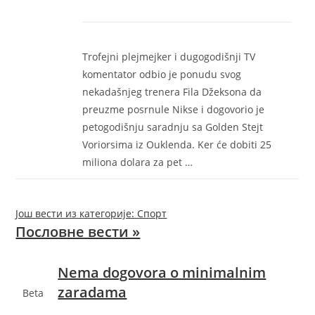
Trofejni plejmejker i dugogodišnji TV
komentator odbio je ponudu svog
nekadašnjeg trenera Fila Džeksona da
preuzme posrnule Nikse i dogovorio je
petogodišnju saradnju sa Golden Stejt
Voriorsima iz Ouklenda. Ker će dobiti 25
miliona dolara za pet …
Још вести из категорије: Спорт
Пословне вести »
Nema dogovora o minimalnim
zaradama
Beta