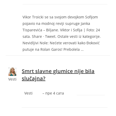
Vikor Troicki se sa svojom devojkom Sofijom
pojavio na modnoj reviji supruge Janka
Tisparevića – Biljane. Viktor i Sofija | Foto: 24
sata. Share · Tweet. Ostale vesti iz kategorije.
Nevidljivi Nole: Nećete verovati kako Đoković
putuje na Rolan Garos! Prebolela …
Smrt slavne glumice nije bila
slučajna?
Vesti
Vesti
–
‎пре 4 сата‎