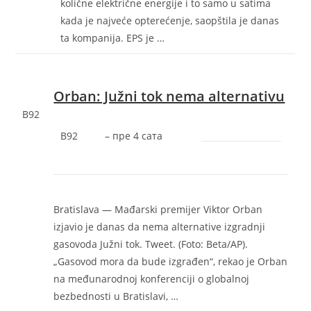
količne električne energije i to samo u satima
kada je najveće opterećenje, saopštila je danas
ta kompanija. EPS je …
Orban: Južni tok nema alternativu
B92
B92
–
‎пре 4 сата‎
Bratislava — Mađarski premijer Viktor Orban
izjavio je danas da nema alternative izgradnji
gasovoda Južni tok. Tweet. (Foto: Beta/AP).
„Gasovod mora da bude izgrađen“, rekao je Orban
na međunarodnoj konferenciji o globalnoj
bezbednosti u Bratislavi, …