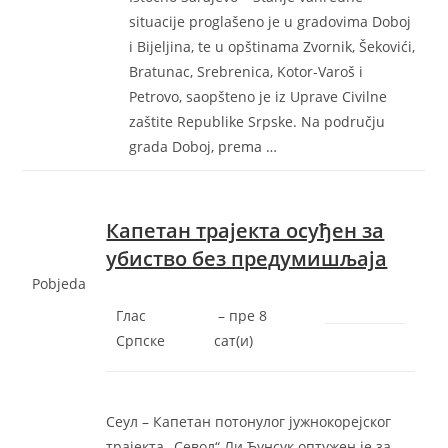
situacije proglašeno je u gradovima Doboj
i Bijeljina, te u opštinama Zvornik, Šekovići,
Bratunac, Srebrenica, Kotor-Varoš i
Petrovo, saopšteno je iz Uprave Civilne
zaštite Republike Srpske. Na području
grada Doboj, prema …
Капетан трајекта осуђен за
убиство без предумишљаја
Pobjeda
Глас
–
‎пре 8
Српске
сат(и)‎
Сеул – Капетан потонулог јужнокорејског
трајекта „Севол“ Ли Ђунсук оптужен је за