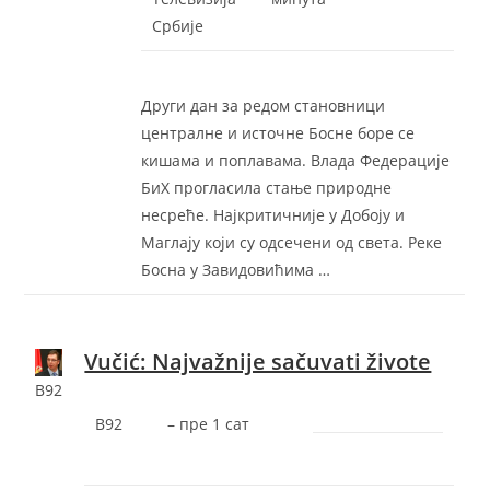
Србије
Други дан за редом становници
централне и источне Босне боре се
кишама и поплавама. Влада Федерације
БиХ прогласила стање природне
несреће. Најкритичније у Добоју и
Маглају који су одсечени од света. Реке
Босна у Завидовићима …
Vučić: Najvažnije sačuvati živote
B92
B92
–
‎пре 1 сат‎