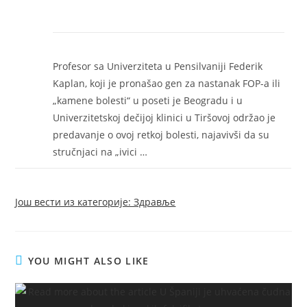
Profesor sa Univerziteta u Pensilvaniji Federik
Kaplan, koji je pronašao gen za nastanak FOP-a ili
„kamene bolesti“ u poseti je Beogradu i u
Univerzitetskoj dečijoj klinici u Tiršovoj održao je
predavanje o ovoj retkoj bolesti, najavivši da su
stručnjaci na „ivici …
Још вести из категорије: Здравље
YOU MIGHT ALSO LIKE