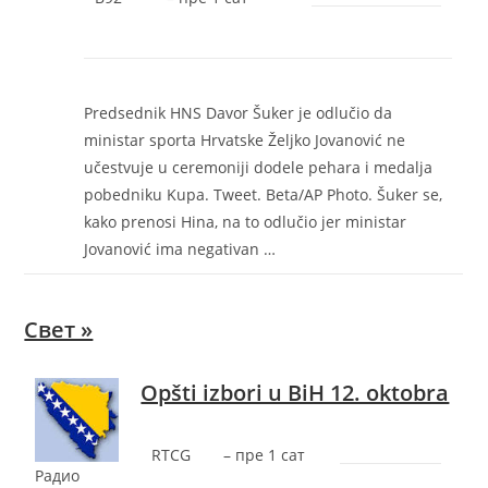
Predsednik HNS Davor Šuker je odlučio da
ministar sporta Hrvatske Željko Jovanović ne
učestvuje u ceremoniji dodele pehara i medalja
pobedniku Kupa. Tweet. Beta/AP Photo. Šuker se,
kako prenosi Hina, na to odlučio jer ministar
Jovanović ima negativan …
Свет »
Opšti izbori u BiH 12. oktobra
RTCG
–
‎пре 1 сат‎
Радио