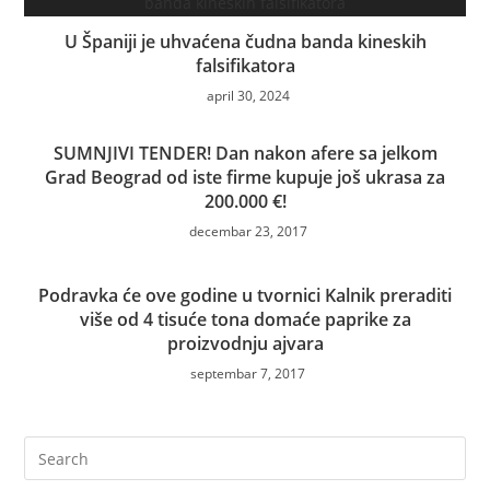
U Španiji je uhvaćena čudna banda kineskih
falsifikatora
april 30, 2024
SUMNJIVI TENDER! Dan nakon afere sa jelkom
Grad Beograd od iste firme kupuje još ukrasa za
200.000 €!
decembar 23, 2017
Podravka će ove godine u tvornici Kalnik preraditi
više od 4 tisuće tona domaće paprike za
proizvodnju ajvara
septembar 7, 2017
Pre
Es