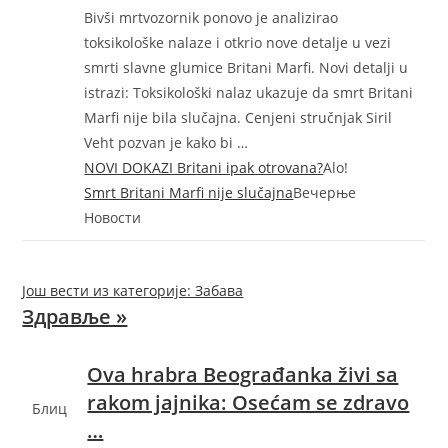
Bivši mrtvozornik ponovo je analizirao
toksikološke nalaze i otkrio nove detalje u vezi
smrti slavne glumice Britani Marfi. Novi detalji u
istrazi: Toksikološki nalaz ukazuje da smrt Britani
Marfi nije bila slučajna. Cenjeni stručnjak Siril
Veht pozvan je kako bi …
NOVI DOKAZI Britani ipak otrovana?
Alo!
Smrt Britani Marfi nije slučajna
Вечерње
Новости
Још вести из категорије: Забава
Здравље »
Ova hrabra Beograđanka živi sa
rakom jajnika: Osećam se zdravo
Блиц
…