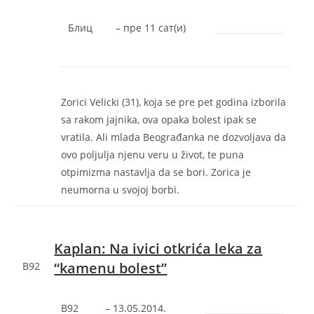
Блиц
–
‎пре 11 сат(и)‎
Zorici Velicki (31), koja se pre pet godina izborila
sa rakom jajnika, ova opaka bolest ipak se
vratila. Ali mlada Beograđanka ne dozvoljava da
ovo poljulja njenu veru u život, te puna
otpimizma nastavlja da se bori. Zorica je
neumorna u svojoj borbi.
Kaplan: Na ivici otkrića leka za
“kamenu bolest”
B92
B92
–
‎13.05.2014.‎