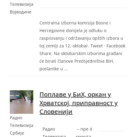
Телевизија
Војводине
Centralna izborna komisija Bosne i
Hercegovine donijela je odluku o
raspisivanju i održavanju opštih izbora u
toj zemlji za 12. oktobar. Tweet · Facebook
Share. Na oktobarskim izborima građani
će birati članove Predsjedništva BiH,
poslanike u …
Поплаве у БиХ, оркан у
Хрватској, приправност у
Словенији
Радио
Телевизија
Радио
–
‎пре 4
Србије
Телевизија
минута‎