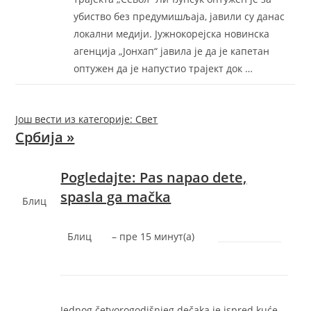
убиство без предумишљаја, јавили су данас
локални медији. Јужнокорејска новинска
агенција „Јонхап“ јавила је да је капетан
оптужен да је напустио трајект док …
Још вести из категорије: Свет
Србија »
Pogledajte: Pas napao dete,
spasla ga mačka
Блиц
Блиц
–
‎пре 15 минут(а)‎
Jednog četvorogodišnjeg dečaka je ispred kuće