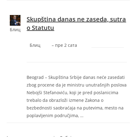
Skupština danas ne zaseda, sutra
o Statutu
Блиц
Блиц
–
‎пре 2 сата‎
Beograd – Skupština Srbije danas neće zasedati
zbog procene da je ministru unutrašnjih poslova
Nebojši Stefanoviću, koji je pred poslanicima
trebalo da obrazloži izmene Zakona o
bezbednosti saobraćaja na putevima, mesto na
poplavljenim područjima, …