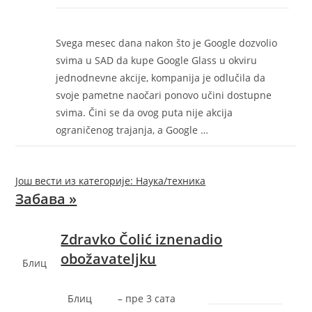
Svega mesec dana nakon što je Google dozvolio
svima u SAD da kupe Google Glass u okviru
jednodnevne akcije, kompanija je odlučila da
svoje pametne naočari ponovo učini dostupne
svima. Čini se da ovog puta nije akcija
ograničenog trajanja, a Google …
Још вести из категорије: Наука/техника
Забава »
Zdravko Čolić iznenadio
obožavateljku
Блиц
Блиц
–
‎пре 3 сата‎