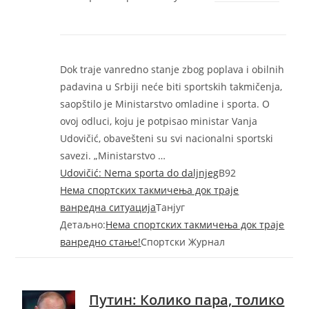
Dok traje vanredno stanje zbog poplava i obilnih
padavina u Srbiji neće biti sportskih takmičenja,
saopštilo je Ministarstvo omladine i sporta. O
ovoj odluci, koju je potpisao ministar Vanja
Udovičić, obavešteni su svi nacionalni sportski
savezi. „Ministarstvo …
Udovičić: Nema sporta do daljnjeg
B92
Нема спортских такмичења док траjе
ванредна ситуациjа
Танјуг
Детаљно:
Нема спортских такмичења док траје
ванредно стање!
Спортски Журнал
Путин: Колико пара, толико