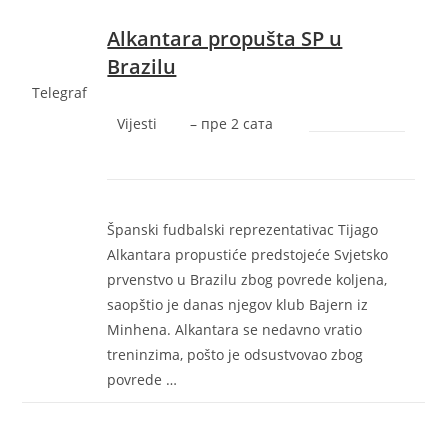
Alkantara propušta SP u
Brazilu
Telegraf
Vijesti
–
‎пре 2 сата‎
Španski fudbalski reprezentativac Tijago
Alkantara propustiće predstojeće Svjetsko
prvenstvo u Brazilu zbog povrede koljena,
saopštio je danas njegov klub Bajern iz
Minhena. Alkantara se nedavno vratio
treninzima, pošto je odsustvovao zbog
povrede …