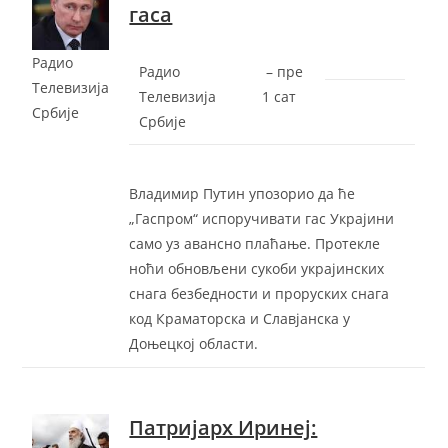
гаса
Радио
Радио
–
‎пре
Телевизија
Телевизија
1 сат‎
Србије
Србије
Владимир Путин упозорио да ће
„Гаспром“ испоручивати гас Украјини
само уз авансно плаћање. Протекле
ноћи обновљени сукоби украјинских
снага безбедности и проруских снага
код Краматорска и Славјанска у
Доњецкој области.
Патријарх Иринеј: