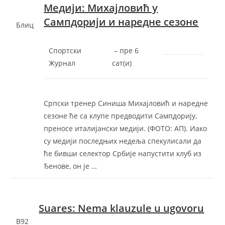
Медији: Михајловић у
Сампдорији и наредне сезоне
Блиц
Спортски
–
‎пре 6
Журнал
сат(и)‎
Српски тренер Синиша Михајловић и наредне
сезоне ће са клупе предводити Сампдорију,
преносе италијански медији. (ФОТО: АП). Иако
су медији последњих недеља спекулисали да
ће бивши селектор Србије напустити клуб из
Ђенове, он је …
Suares: Nema klauzule u ugovoru
B92