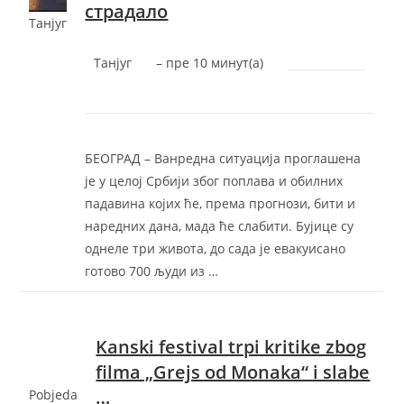
страдало
Танјуг
Танјуг
–
‎пре 10 минут(а)‎
БEOГРAД – Ванредна ситуациjа проглашена
jе у целоj Србиjи због поплава и обилних
падавина коjих ће, према прогнози, бити и
наредних дана, мада ће слабити. Буjице су
однеле три живота, до сада jе евакуисано
готово 700 људи из …
Kanski festival trpi kritike zbog
filma „Grejs od Monaka“ i slabe
…
Pobjeda