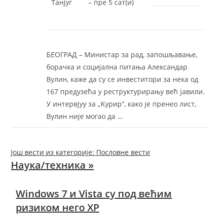
Танјуг
–
‎пре 5 сат(и)‎
БEOГРAД – Mинистар за рад, запошљавање,
борачка и социjална питања Aлександар
Вулин, каже да су се инвеститори за нека од
167 предузећа у реструктурирању већ jавили.
У интервjуу за „Kурир“, како jе пренео лист,
Вулин ниjе могао да …
Још вести из категорије: Пословне вести
Наука/техника »
Windows 7 и Vista су под већим
ризиком него XP