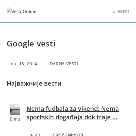
Skip
to
Meni
content
Google vesti
Post
Post
maj 15, 2014
UDARNE VESTI
published:
category:
Најважније вести
Nema fudbala za vikend: Nema
sportskih događaja dok traje
…
Блиц
Блиц
–
‎пре 24 минута‎