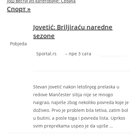
Још вести из категорије: Србија
Спорт »
Jovetić: Briljiraću naredne
sezone
Pobjeda
Sportal.rs
–
‎пре 3 сата‎
Stevan Jovetić nakon letošnjeg prelaska u
redove Mančester sitija nije se mnogo
naigrao, najviše zbog nekoliko povreda koje je
doživeo. Prvo je problem bila tetiva, zatim bol
u butini, a posle toga i povreda lista. Uprkos
svim preprekama uspeo je da upiše …