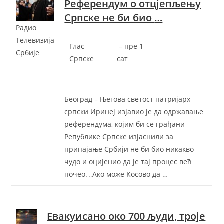
Референдум о отцјепљењу
Српске не би био
…
Радио
Телевизија
Глас
–
‎пре 1
Србије
Српске
сат‎
Београд – Његова светост патријарх
српски Иринеј изјавио је да одржавање
референдума, којим би се грађани
Републике Српске изјаснили за
припајање Србији не би био никакво
чудо и оцијенио да је тај процес већ
почео. „Ако може Косово да …
Eвакуисано око 700 људи, троjе