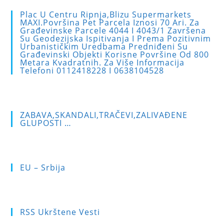
to
Plac U Centru Ripnja,blizu Supermarkets
clo
MAXI.Površina Pet Parcela Iznosi 70 Ari. Za
Građevinske Parcele 4044 I 4043/1 Završena
the
Su Geodezijska Ispitivanja I Prema Pozitivnim
sea
Urbanističkim Uredbama Predniđeni Su
Građevinski Objekti Korisne Površine Od 800
pan
Metara Kvadratnih. Za Više Informacija
Telefoni 0112418228 I 0638104528
ZABAVA,SKANDALI,TRAČEVI,ZALIVAĐENE
GLUPOSTI …
EU – Srbija
RSS Ukrštene Vesti