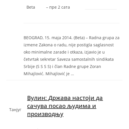
Beta
–
‎пре 2 сата‎
BEOGRAD, 15. maja 2014. (Beta) – Radna grupa za
izmene Zakona o radu, nije postigla saglasnost
oko minimalne zarade i otkaza, izjavio je u
četvrtak sekretar Saveza samostalnih sindikata
Srbije (S S S S) i član Radne grupe Zoran
Mihajlović. Mihajlović je …
Вулин: Држава настоjи да
сачува посао људима и
Танјуг
производњу