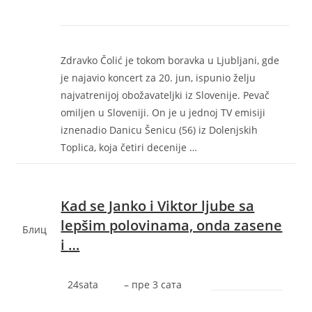
Zdravko Čolić je tokom boravka u Ljubljani, gde
je najavio koncert za 20. jun, ispunio želju
najvatrenijoj obožavateljki iz Slovenije. Pevač
omiljen u Sloveniji. On je u jednoj TV emisiji
iznenadio Danicu Šenicu (56) iz Dolenjskih
Toplica, koja četiri decenije …
Kad se Janko i Viktor ljube sa
lepšim polovinama, onda zasene
Блиц
i
…
24sata
–
‎пре 3 сата‎