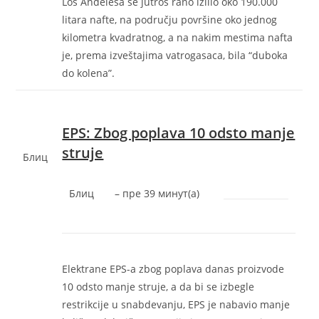
Los Anđelesa se jutros rano izlilo oko 190.000
litara nafte, na području površine oko jednog
kilometra kvadratnog, a na nakim mestima nafta
je, prema izveštajima vatrogasaca, bila “duboka
do kolena”.
EPS: Zbog poplava 10 odsto manje
struje
Блиц
Блиц
–
‎пре 39 минут(а)‎
Elektrane EPS-a zbog poplava danas proizvode
10 odsto manje struje, a da bi se izbegle
restrikcije u snabdevanju, EPS je nabavio manje