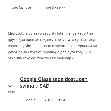
Глас Српске
–
‎пре 5 сат(и)‎
Microsoft је објавио Security Intelligence Report за
други дио прошле године, а резултати су наизглед
изненађујући. SIR, иначе извjештај о сигурности на
рачунарима који се објављује два пута годишње,
открива како су Windows XP рачунари …
Google Glass sada dostupan
svima u SAD
Svet
Plus
S Media
–
‎14.05.2014.‎