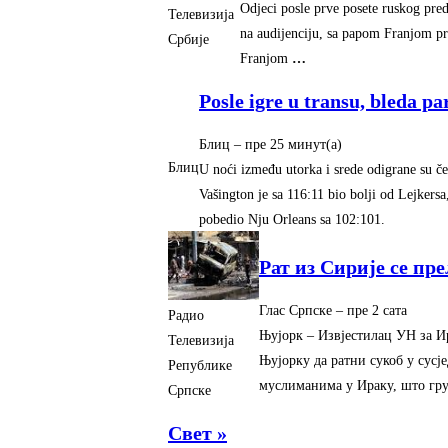
Odjeci posle prve posete ruskog pre
Телевизија
na audijenciju, sa papom Franjom p
Србије
Franjom
…
Posle igre u transu, bleda pa
Блиц
–
‎пре 25 минут(а)‎
Блиц
U noći između utorka i srede odigrane su če
Vašington je sa 116:11 bio bolji od Lejkersa
pobedio Nju Orleans sa 102:101.
Рат из Сирије се пр
Глас Српске
–
‎пре 2 сата‎
Радио
Њујорк – Извјестилац УН за Ир
Телевизија
Њујорку да ратни сукоб у сусј
Републике
муслиманима у Ираку, што гр
Српске
Свет »