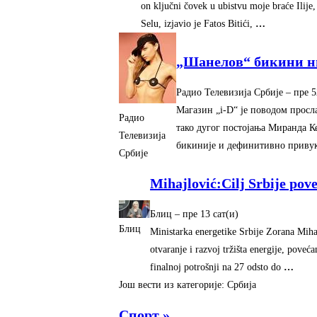
on ključni čovek u ubistvu moje braće Ilije
Selu, izjavio je Fatos Bitići,
…
„Шанелов“ бикини ни
Радио Телевизија Србије
–
‎пре 
Магазин „i-D“ је поводом просл
Радио
тако дугог постојања Миранда К
Телевизија
бикиније и дефинитивно приву
Србије
Mihajlović:Cilj Srbije pove
Блиц
–
‎пре 13 сат(и)‎
Блиц
Ministarka energetike Srbije Zorana Mihajl
otvaranje i razvoj tržišta energije, poveć
finalnoj potrošnji na 27 odsto do
…
Још вести из категорије: Србија
Спорт »