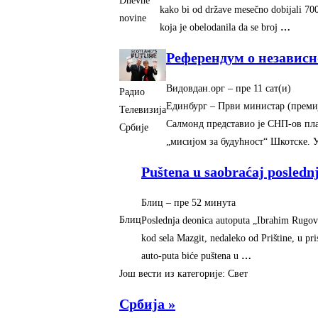
Dnevne
kako bi od države mesečno dobijali 700
novine
koja je obelodanila da se broj
…
Референдум о независн
Видовдан.орг
–
‎пре 11 сат(и)‎
Радио
Единбург – Први министар (преми
Телевизија
Салмонд представио је СНП-ов пла
Србије
„мисијом за будућност“ Шкотске. 
Puštena u saobraćaj posledn
Блиц
–
‎пре 52 минута‎
Блиц
Poslednja deonica autoputa „Ibrahim Rugova
kod sela Mazgit, nedaleko od Prištine, u pr
auto-puta biće puštena u
…
Још вести из категорије: Свет
Србија »