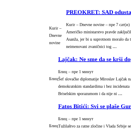
PREOKRET: SAD odustaju
Kurir – Dnevne novine
–
‎пре 7 сат(и)‎
Kurir –
Američko ministarstvo pravde zaključil
Dnevne
Asanža, jer bi u suprotnom moralo da tu
novine
neimenovani zvaničnici tog
…
Lajčak: Ne sme da se krši d
Блиц
–
‎пре 1 минут‎
Блиц
Šef slovačke diplomatije Miroslav Lajčak n
demokratskim standardima i bez incidenata i
Briselskim sporazumom i da nije ni
…
Fatos Bitići: Svi se plaše Gur
Блиц
–
‎пре 1 минут‎
Блиц
Tužilaštvo za ratne zločine i Vlada Srbije s