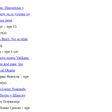
н: Приjатељи у
елу да се уздрже од
их речи
уг
–
пре 15
т(а)
 Bitići: Svi se plaše
ja
ц
–
пре 1 сат
nova poseta Vatikanu:
io kod pape, bio
 od Obame
ерње Новости
–
пре
ат(и)
године Ђоковић-
Потро у Шангају
о Телевизија
блике Српске
–
пре