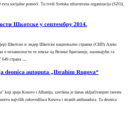
 evra socijalne pomoći. Tu tvrdi Svetska zdravstvena organizacija (SZO),
ости Шкотске у септембру 2014.
јер) Шкотске и лидер Шкотске националне странке (СНП) Алекс
н о независности те земље од Велике Британије, називајући га
У 649 страна
…
ja deonica autoputa „Ibrahim Rugova“
“ koji spaja Kosovo i Albaniju, završena je danas uključivanjem rasvete
isustvu najviših rukovodilaca Kosova i stranih ambasadora. Ta deonica