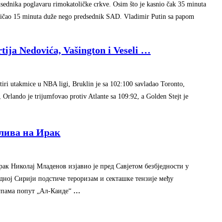
dsednika poglavaru rimokatoličke crkve. Osim što je kasnio čak 35 minuta
ričao 15 minuta duže nego predsednik SAD. Vladimir Putin sa papom
rtija Nedovića, Vašington i Veseli
…
tiri utakmice u NBA ligi, Bruklin je sa 102:100 savladao Toronto,
, Orlando je trijumfovao protiv Atlante sa 109:92, a Golden Stejt je
елива на Ирак
ак Николај Младенов изјавио је пред Савјетом безбједности у
едној Сирији подстиче тероризам и секташке тензије међу
упама попут „Ал-Каиде“
…