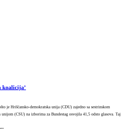
koalicija’
ošto je Hrišćansko-demokratska unija (CDU) zajedno sa sestrinskom
unijom (CSU) na izborima za Bundestag osvojila 41,5 odsto glasova. Taj
иц