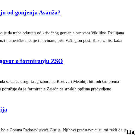
 od gonjenja Asanža?
o je da treba odustati od krivičnog gonjenja osnivača Vikiliksa Džulijana
ži i američke medije i novinare, piše Vašington post. Kako za list kažu
ogovor o formiranju ZSO
ada se da će drugi krug izbora na Kosovu i Metohiji biti održan prema
 poručuje da je formiranje Zajednice srpskih opština predvidjeno
ija
e boje Gorana Radosavljevića Gurija. Njihovi predstavnici su mi rekli da je
На