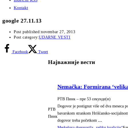
Index.hr RSS
Kontakt
google 27.11.13
Post published:
novembar 27, 2013
Post category:
UDARNE VESTI
Facebook
Tweet
Најважније вести
Nemačka: Formirana ‘velika 
РТВ Пинк
–
‎пре 53 секунде(и)‎
Dogovor je postignut više od dva meseca p
РТВ
bavarskom strankom Hrišćansko-socijalnom 
Пинк
dogovor treba početkom
…
Merkelova dogovorila „veliku koaliciju“
Бл