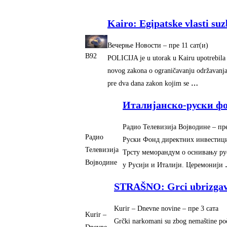
Kairo: Egipatske vlasti suz
Вечерње Новости
–
‎пре 11 сат(и)‎
B92
POLICIJA je u utorak u Kairu upotrebila v
novog zakona o ograničavanju održavanja
pre dva dana zakon kojim se
…
Италијанско-руски фо
Радио Телевизија Војводине
–
‎пр
Радио
Руски Фонд директних инвестици
Телевизија
Трсту меморандум о оснивању рус
Војводине
у Русији и Италији. Церемонији
STRAŠNO: Grci ubrizgava
Kurir – Dnevne novine
–
‎пре 3 сата‎
Kurir –
Grčki narkomani su zbog nemaštine poče