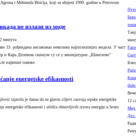
, Agrona i Mehmeda Bitićija, koji su ubijeni 1999. godine u Petrovom
Пути
Брис
тешк
када не излази из моде
Танј
52 минута‎
мину
аве 33. рођендана ангажовао неколико најпознатијих модела. У част
Fatos
ер и Кара Делевињ скинуле су се у минијатурне „Шанелове“
Guri
кле највише пажње.
Бли
Puti
ćanje energetske efikasnosti
Kasn
duže
Веч
ović izjavila je danas da su glavni ciljevi razvoja srpske energetike
12 с
anje energetske efikasnosti i učešća obnovljivih izvora energije u bruto
Меч 
Дел 
Ради
Репу