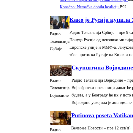
Konačno: Nemačka dobila koaliciju
B92
Како је Русија купила
Радио Телевизија Србије
–
‎пре 9 са
Радио
Понуда Русије од неколико милија
Телевизија
Европске уније и ММФ-а. Јанукови
Србије
због притиска Русије на Кијев и п
Скупштина Војводине
Радио Телевизија Војводине
–
‎пр
Радио
Војвођански посланици данас ће 
Телевизија
буџета, а у Београду ће их у ис
Војводине
Војводине усвојила је амандмане
Putinova poseta Vatika
Вечерње Новости
–
‎пре 12 сат(и)‎
Радио