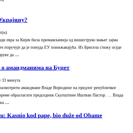
 Украјину?
т(и)‎
рди евра за Кијев била примамљивија од вишеструко мањег зајма
ч поручује да је понуда ЕУ понижавајућа. Из Брисела стижу осуде
оруке да
…
 о амандманима на Буџет
е 33 минута‎
размотрити амандмане Владе Војводине на предлог републичког
то време образлагати председник Скупштине Иштван Пастор. … Влада
 на
…
nu: Kasnio kod pape, bio duže od Obame