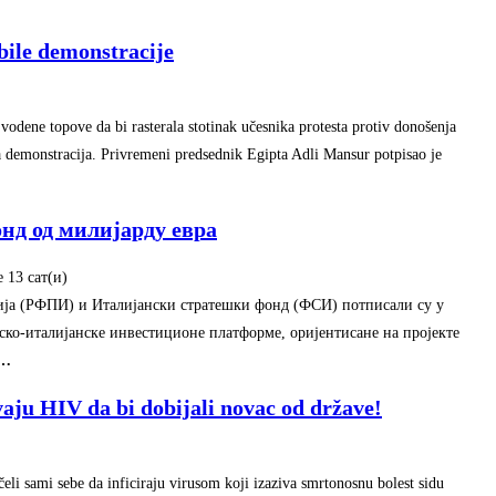
bile demonstracije
odene topove da bi rasterala stotinak učesnika protesta protiv donošenja
 demonstracija. Privremeni predsednik Egipta Adli Mansur potpisao je
нд од милијарду евра
е 13 сат(и)‎
ја (РФПИ) и Италијански стратешки фонд (ФСИ) потписали су у
ко-италијанске инвестиционе платформе, оријентисане на пројекте
…
ju HIV da bi dobijali novac od države!
li sami sebe da inficiraju virusom koji izaziva smrtonosnu bolest sidu