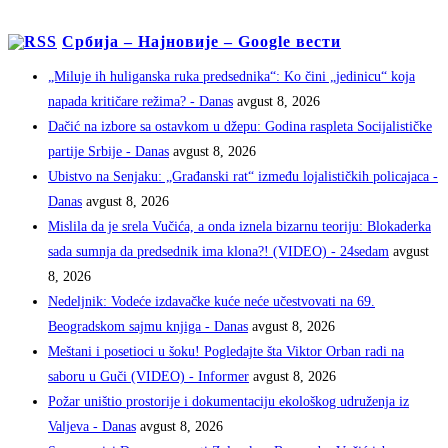
Србија – Најновије – Google вести
„Miluje ih huliganska ruka predsednika“: Ko čini „jedinicu“ koja
napada kritičare režima? - Danas
avgust 8, 2026
Dačić na izbore sa ostavkom u džepu: Godina raspleta Socijalističke
partije Srbije - Danas
avgust 8, 2026
Ubistvo na Senjaku: „Građanski rat“ između lojalističkih policajaca -
Danas
avgust 8, 2026
Mislila da je srela Vučića, a onda iznela bizarnu teoriju: Blokaderka
sada sumnja da predsednik ima klona?! (VIDEO) - 24sedam
avgust
8, 2026
Nedeljnik: Vodeće izdavačke kuće neće učestvovati na 69.
Beogradskom sajmu knjiga - Danas
avgust 8, 2026
Meštani i posetioci u šoku! Pogledajte šta Viktor Orban radi na
saboru u Guči (VIDEO) - Informer
avgust 8, 2026
Požar uništio prostorije i dokumentaciju ekološkog udruženja iz
Valjeva - Danas
avgust 8, 2026