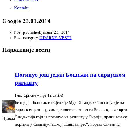
Index.hr RSS
Kontakt
Google 23.01.2014
Post published:
januar 23, 2014
Post category:
UDARNE VESTI
Најважније вести
Погинуо још један Бошњак на сиријском
ратишту
Глас Српске
–
‎пре 12 сат(и)‎
Београд – Бошњак из Сјенице Мујо Хамидовић погинуо је на
сиријском ратишу, чиме је постао петнаести Бошњак, а четврти
Санџаклија који је погинуо на ратишту у Сирији, пренијели су
Правда
портали у Санџаку/Рашкој. „Санџакпрес“, портал близак
…