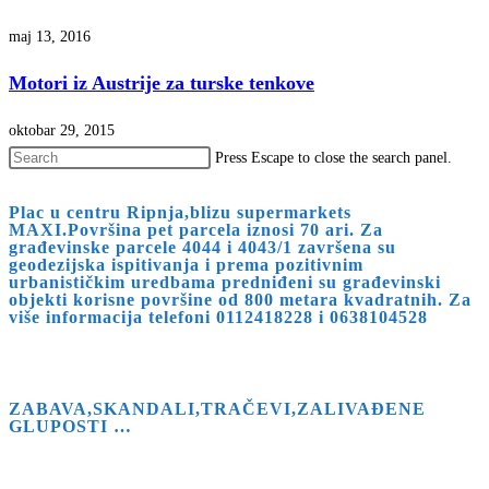
maj 13, 2016
Motori iz Austrije za turske tenkove
oktobar 29, 2015
Press Escape to close the search panel.
Plac u centru Ripnja,blizu supermarkets
MAXI.Površina pet parcela iznosi 70 ari. Za
građevinske parcele 4044 i 4043/1 završena su
geodezijska ispitivanja i prema pozitivnim
urbanističkim uredbama predniđeni su građevinski
objekti korisne površine od 800 metara kvadratnih. Za
više informacija telefoni 0112418228 i 0638104528
ZABAVA,SKANDALI,TRAČEVI,ZALIVAĐENE
GLUPOSTI …