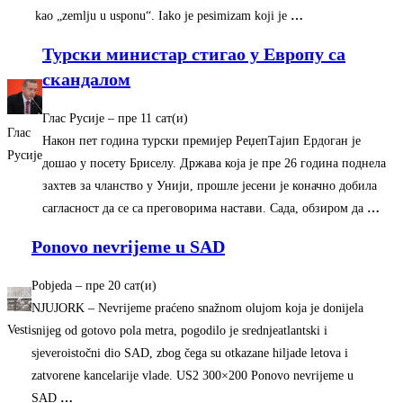
kao „zemlju u usponu“. Iako je pesimizam koji je
…
Турски министар стигао у Европу са
скандалом
Глас Русије
–
‎пре 11 сат(и)‎
Глас
Након пет година турски премијер РеџепТајип Ердоган је
Русије
дошао у посету Бриселу. Држава која је пре 26 година поднела
захтев за чланство у Унији, прошле јесени је коначно добила
сагласност да се са преговорима настави. Сада, обзиром да
…
Ponovo nevrijeme u SAD
Pobjeda
–
‎пре 20 сат(и)‎
NJUJORK – Nevrijeme praćeno snažnom olujom koja je donijela
Vesti
snijeg od gotovo pola metra, pogodilo je srednjeatlantski i
sjeveroistočni dio SAD, zbog čega su otkazane hiljade letova i
zatvorene kancelarije vlade. US2 300×200 Ponovo nevrijeme u
SAD
…