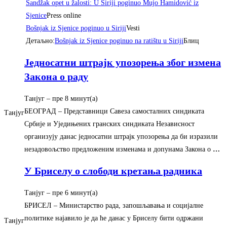
Sandžak opet u žalosti: U Siriji poginuo Mujo Hamidović iz
Sjenice
Press online
Bošnjak iz Sjenice poginuo u Siriji
Vesti
Детаљно:
Bošnjak iz Sjenice poginuo na ratištu u Siriji
Блиц
Jедносатни штраjк упозорења због измена
Закона о раду
Танјуг
–
‎пре 8 минут(а)‎
БEOГРAД – Представници Савеза самосталних синдиката
Танјуг
Србиjе и Уjедињених гранских синдиката Независност
организуjу данас jедносатни штраjк упозорења да би изразили
незадовољство предложеним изменама и допунама Закона о
…
У Бриселу о слободи кретања радника
Танјуг
–
‎пре 6 минут(а)‎
БРИСEЛ – Mинистарство рада, запошљавања и социjалне
политике наjавило jе да ће данас у Бриселу бити одржани
Танјуг