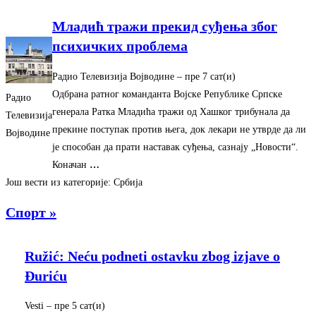
Младић тражи прекид суђења због
психичких проблема
Радио Телевизија Војводине
–
‎пре 7 сат(и)‎
Одбрана ратног команданта Војске Републике Српске
Радио
генерала Ратка Младића тражи од Хашког трибунала да
Телевизија
прекине поступак против њега, док лекари не утврде да ли
Војводине
је способан да прати наставак суђења, сазнају „Новости“.
Коначан
…
Још вести из категорије: Србија
Спорт »
Ružić: Neću podneti ostavku zbog izjave o
Đuriću
Vesti
–
‎пре 5 сат(и)‎