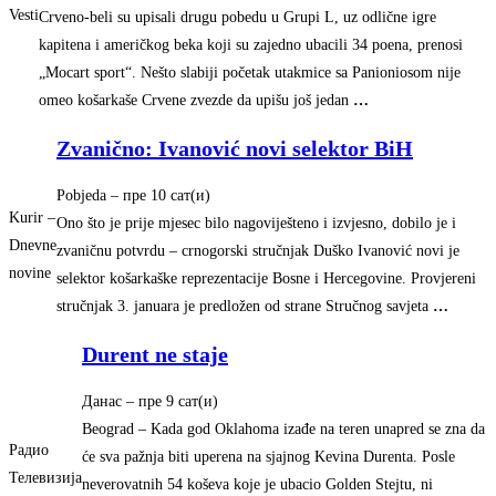
Vesti
Crveno-beli su upisali drugu pobedu u Grupi L, uz odlične igre
kapitena i američkog beka koji su zajedno ubacili 34 poena, prenosi
„Mocart sport“. Nešto slabiji početak utakmice sa Panioniosom nije
omeo košarkaše Crvene zvezde da upišu još jedan
…
Zvanično: Ivanović novi selektor BiH
Pobjeda
–
‎пре 10 сат(и)‎
Kurir –
Ono što je prije mjesec bilo nagoviješteno i izvjesno, dobilo je i
Dnevne
zvaničnu potvrdu – crnogorski stručnjak Duško Ivanović novi je
novine
selektor košarkaške reprezentacije Bosne i Hercegovine. Provjereni
stručnjak 3. januara je predložen od strane Stručnog savjeta
…
Durent ne staje
Данас
–
‎пре 9 сат(и)‎
Beograd – Kada god Oklahoma izađe na teren unapred se zna da
Радио
će sva pažnja biti uperena na sjajnog Kevina Durenta. Posle
Телевизија
neverovatnih 54 koševa koje je ubacio Golden Stejtu, ni