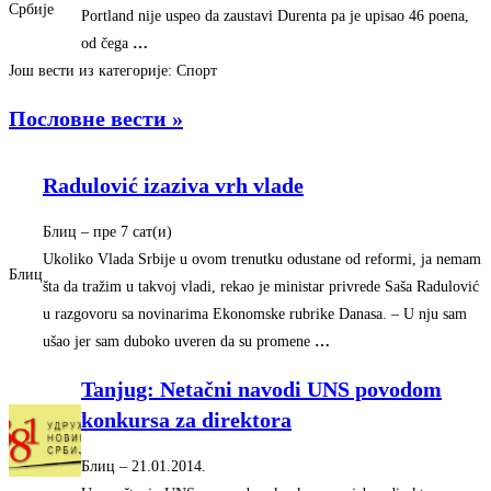
Србије
Portland nije uspeo da zaustavi Durenta pa je upisao 46 poena,
od čega
…
Још вести из категорије: Спорт
Пословне вести »
Radulović izaziva vrh vlade
Блиц
–
‎пре 7 сат(и)‎
Ukoliko Vlada Srbije u ovom trenutku odustane od reformi, ja nemam
Блиц
šta da tražim u takvoj vladi, rekao je ministar privrede Saša Radulović
u razgovoru sa novinarima Ekonomske rubrike Danasa. – U nju sam
ušao jer sam duboko uveren da su promene
…
Tanjug: Netačni navodi UNS povodom
konkursa za direktora
Блиц
–
‎21.01.2014.‎