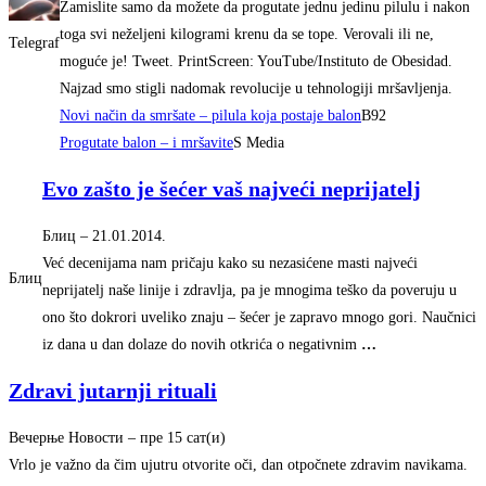
Zamislite samo da možete da progutate jednu jedinu pilulu i nakon
toga svi neželjeni kilogrami krenu da se tope. Verovali ili ne,
Telegraf
moguće je! Tweet. PrintScreen: YouTube/Instituto de Obesidad.
Najzad smo stigli nadomak revolucije u tehnologiji mršavljenja.
Novi način da smršate – pilula koja postaje balon
B92
Progutate balon – i mršavite
S Media
Evo zašto je šećer vaš najveći neprijatelj
Блиц
–
‎21.01.2014.‎
Već decenijama nam pričaju kako su nezasićene masti najveći
Блиц
neprijatelj naše linije i zdravlja, pa je mnogima teško da poveruju u
ono što dokrori uveliko znaju – šećer je zapravo mnogo gori. Naučnici
iz dana u dan dolaze do novih otkrića o negativnim
…
Zdravi jutarnji rituali
Вечерње Новости
–
‎пре 15 сат(и)‎
Vrlo je važno da čim ujutru otvorite oči, dan otpočnete zdravim navikama.