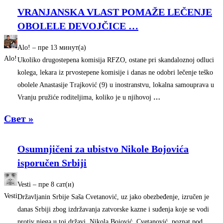
VRANJANSKA VLAST POMAŽE LEČENJE
OBOLELE DEVOJČICE
…
Alo!
–
‎пре 13 минут(а)‎
Alo!
Ukoliko drugostepena komisija RFZO, ostane pri skandaloznoj odluci
kolega, lekara iz prvostepene komisije i danas ne odobri lečenje teško
obolele Anastasije Trajković (9) u inostranstvu, lokalna samouprava u
Vranju pružiće roditeljima, koliko je u njihovoj
…
Свет »
Osumnjičeni za ubistvo Nikole Bojovića
isporučen Srbiji
Vesti
–
‎пре 8 сат(и)‎
Vesti
Državljanin Srbije Saša Cvetanović, uz jako obezbeđenje, izručen je
danas Srbiji zbog izdržavanja zatvorske kazne i suđenja koje se vodi
protiv njega u toj državi. Nikola Bojović. Cvetanović, poznat pod