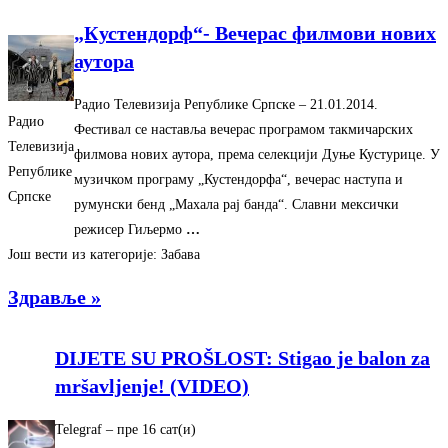
„Кустендорф“- Вечерас филмови нових
аутора
Радио Телевизија Републике Српске
–
‎21.01.2014.‎
Радио
Фестивал се наставља вечерас програмом такмичарских
Телевизија
филмова нових аутора, према селекцији Дуње Кустурице. У
Републике
музичком програму „Кустендорфа“, вечерас наступа и
Српске
румунски бенд „Махала рај банда“. Славни мексички
режисер Гиљермо
…
Још вести из категорије: Забава
Здравље »
DIJETE SU PROŠLOST: Stigao je balon za
mršavljenje! (VIDEO)
Telegraf
–
‎пре 16 сат(и)‎