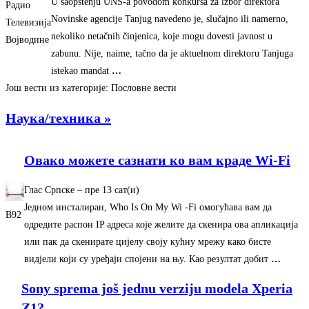
U saopštenju UNS-a povodom konkursa za izbor direktora
Радио
Novinske agencije Tanjug navedeno je, slučajno ili namerno,
Телевизија
nekoliko netačnih činjenica, koje mogu dovesti javnost u
Војводине
zabunu. Nije, naime, tačno da je aktuelnom direktoru Tanjuga
istekao mandat
…
Још вести из категорије: Пословне вести
Наука/техника »
Овако можете сазнати ко вам краде Wi-Fi
Глас Српске
–
‎пре 13 сат(и)‎
Једном инсталиран, Who Is On My Wi -Fi омогућава вам да
B92
одредите распон IP адреса које желите да скенира ова апликација
или пак да скенирате цијелу своју кућну мрежу како бисте
видјели који су уређаји спојени на њу. Као резултат добит
…
Sony sprema još jednu verziju modela Xperia
Z1?