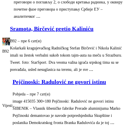
преговори о поглављу 2, о слободи кретања радника, у оквиру
почетне фазе преговора о приступању Србиjе EУ –
аналитичког
…
Sramota, Birčević pretio Kaliniću
B92
–
‎пре 6 сат(и)‎
Košarkaši kragujevačkog Radničkog Stefan Birčević i Nikola Kalinić
B92
imali su žestok verbalni sukob tokom tajm-auta na meču u Strazburu.
Tweet. foto: StarSport. Dva veoma važna igrača srpskog tima su se
posvađala, usled nesuglasica na terenu, ali je sve
…
Pejčinoski: Radulović ne govori istinu
Pobjeda
–
‎пре 7 сат(и)‎
image 415035 300×180 Pejčinoski: Radulović ne govori istinu
Vijesti
ŠIBENIK – Vlasnik šibeničke fabrike Prerade aluminijuma Marko
Pejčinoski demantovao je navode potpredsjednika Skupštine i
poslanika Demokratskog fronta Branka Radulovića da je toj
…