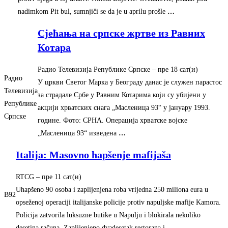
nadimkom Pit bul, sumnjiči se da je u aprilu prošle
…
Сјећања на српске жртве из Равних
Котара
Радио Телевизија Републике Српске
–
‎пре 18 сат(и)‎
Радио
У цркви Светог Марка у Београду данас је служен парастос
Телевизија
за страдале Србе у Равним Котарима који су убијени у
Републике
акцији хрватских снага „Масленица 93“ у јануару 1993.
Српске
године. Фото: СРНА. Операција хрватске војске
„Масленица 93“ изведена
…
Italija: Masovno hapšenje mafijaša
RTCG
–
‎пре 11 сат(и)‎
Uhapšeno 90 osoba i zaplijenjena roba vrijedna 250 miliona eura u
B92
opseženoj operaciji italijanske policije protiv napuljske mafije Kamora.
Policija zatvorila luksuzne butike u Napulju i blokirala nekoliko
desetina računa. Zaplijenjeno dvadesetak restorana i
…