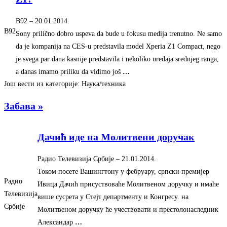
B92
–
‎20.01.2014.‎
B92
Sony prilično dobro uspeva da bude u fokusu medija trenutno. Ne samo
da je kompanija na CES-u predstavila model Xperia Z1 Compact, nego
je svega par dana kasnije predstavila i nekoliko uređaja srednjeg ranga,
a danas imamo priliku da vidimo još
…
Још вести из категорије: Наука/техника
Забава »
Дачић иде на Молитвени доручак
Радио Телевизија Србије
–
‎21.01.2014.‎
Током посете Вашингтону у фебруару, српски премијер
Радио
Ивица Дачић присуствоваће Молитвеном доручку и имаће
Телевизија
више сусрета у Стејт департменту и Конгресу. на
Србије
Молитвеном доручку ће учествовати и престолонаследник
Александар
…