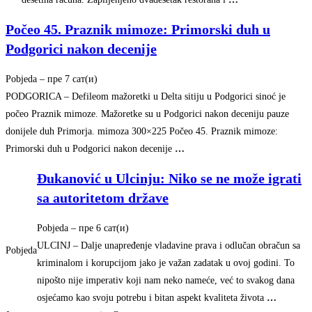
Počeo 45. Praznik mimoze: Primorski duh u
Podgorici nakon decenije
Pobjeda
–
‎пре 7 сат(и)‎
PODGORICA – Defileom mažoretki u Delta sitiju u Podgorici sinoć je
počeo Praznik mimoze. Mažoretke su u Podgorici nakon deceniju pauze
donijele duh Primorja. mimoza 300×225 Počeo 45. Praznik mimoze:
Primorski duh u Podgorici nakon decenije
…
Đukanović u Ulcinju: Niko se ne može igrati
sa autoritetom države
Pobjeda
–
‎пре 6 сат(и)‎
ULCINJ – Dalje unapređenje vladavine prava i odlučan obračun sa
Pobjeda
kriminalom i korupcijom jako je važan zadatak u ovoj godini. To
nipošto nije imperativ koji nam neko nameće, već to svakog dana
osjećamo kao svoju potrebu i bitan aspekt kvaliteta života
…