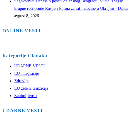
Sagovornici Danasa o poseti Zelenskog Beogradu: Vučić izbegao
krupne reči osude Rusije i Putina za rat i zločine u Ukrajini - Danas
avgust 8, 2026
ONLINE VESTI
Kategorije Clanaka
UDARNE VESTI
EU-integracije
Zdravlje
EU zelena tranzicija
Zanimljivosti
UDARNE VESTI