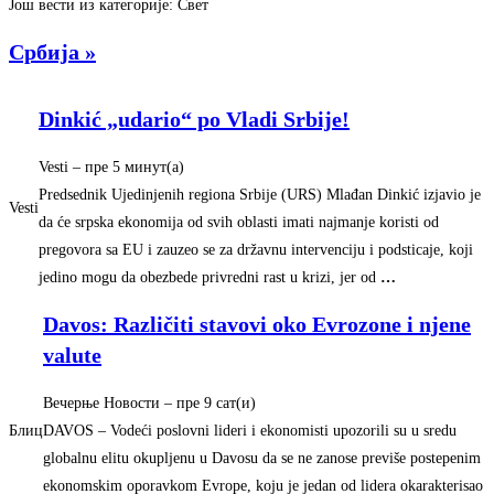
Још вести из категорије: Свет
Србија »
Dinkić „udario“ po Vladi Srbije!
Vesti
–
‎пре 5 минут(а)‎
Predsednik Ujedinjenih regiona Srbije (URS) Mlađan Dinkić izjavio je
Vesti
da će srpska ekonomija od svih oblasti imati najmanje koristi od
pregovora sa EU i zauzeo se za državnu intervenciju i podsticaje, koji
jedino mogu da obezbede privredni rast u krizi, jer od
…
Davos: Različiti stavovi oko Evrozone i njene
valute
Вечерње Новости
–
‎пре 9 сат(и)‎
Блиц
DAVOS – Vodeći poslovni lideri i ekonomisti upozorili su u sredu
globalnu elitu okupljenu u Davosu da se ne zanose previše postepenim
ekonomskim oporavkom Evrope, koju je jedan od lidera okarakterisao