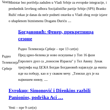
Vesti
Ministar bez portfelja zadužen u Vladi Srbije za evropske integracije, i
predsednik Izvršnog odbora Socijalističke partije Srbije (SPS) Branko
Ružić rekao je danas da neće podneti ostavku u Vladi zbog svoje izjave
o uhapšenom biznismenu Draganu Đuriću
…
Богдановић: Фенер, прекретница
сезоне
Радио Телевизија Србије
–
‎пре 13 сат(и)‎
Пред црно-белима је ново искушење у Топ 16 фази
Радио
Евролиге дуел са „поносом Израела“ у Тел Авиву. Јунак
Телевизија
тријумфа над ЦСКА Богдан Богдановић најављује да екипа
Србије
иде на победу, као и у сваком мечу. „Тимски дух је на
највишем нивоу,
…
Evrokup: Simonović i Dženkins razbili
Panionios, podrška Aci
…
Vesti
–
‎пре 9 сат(и)‎