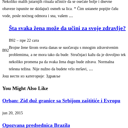
Nekoliko malih jutarnjih rituala učiniće da se osećate bolje i dnevne
obaveze ispunite ne skidajući osmeh sa lica. * Čim ustanete popijte čašu
vode, posle noćnog odmora i sna, vašem
…
Šta svaka žena može da učini za svoje zdravlje?
B92
–
‎пре 22 сата‎
Brojne žene širom sveta danas se suočavaju s mnogim zdravstvenim
B92
problemima, a ne mora tako da bude. Stručnjaci kažu da je dovoljno tek
nekoliko promena pa da svaka žena dugo bude zdrava. Normalna
telesna težina. Nije nužno da budete vrlo mršavi,
…
Још вести из категорије: Здравље
You Might Also Like
Orban: Zid duž granice sa Srbijom zaštitiće i Evropu
jun 20, 2015
Opozvana predsednica Brazila