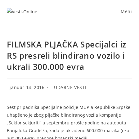
Skip
to
Meni
content
FILMSKA PLJAČKA Specijalci iz
RS presreli blindirano vozilo i
ukrali 300.000 evra
Post
Post
januar 14, 2016
UDARNE VESTI
published:
category:
Šest pripadnika Specijalne policije MUP-a Republike Srpske
uhapšeno je zbog pljačke blindiranog vozila kompanije
„Sektor sekjuriti“ u septembru prošle godine na autoputu
Banjaluka-Gradiška, kada je ukradeno 600.000 maraka (oko
300.000 evra), prenose bosanski mediji.