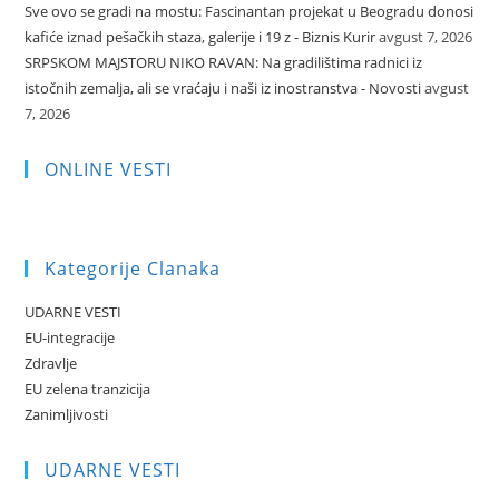
Sve ovo se gradi na mostu: Fascinantan projekat u Beogradu donosi
kafiće iznad pešačkih staza, galerije i 19 z - Biznis Kurir
avgust 7, 2026
SRPSKOM MAJSTORU NIKO RAVAN: Na gradilištima radnici iz
istočnih zemalja, ali se vraćaju i naši iz inostranstva - Novosti
avgust
7, 2026
ONLINE VESTI
Kategorije Clanaka
UDARNE VESTI
EU-integracije
Zdravlje
EU zelena tranzicija
Zanimljivosti
UDARNE VESTI