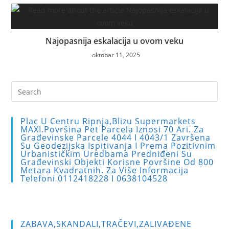
Najopasnija eskalacija u ovom veku
oktobar 11, 2025
Pre
Es
to
Plac U Centru Ripnja,blizu Supermarkets
clo
MAXI.Površina Pet Parcela Iznosi 70 Ari. Za
Građevinske Parcele 4044 I 4043/1 Završena
the
Su Geodezijska Ispitivanja I Prema Pozitivnim
sea
Urbanističkim Uredbama Predniđeni Su
Građevinski Objekti Korisne Površine Od 800
pan
Metara Kvadratnih. Za Više Informacija
Telefoni 0112418228 I 0638104528
ZABAVA,SKANDALI,TRAČEVI,ZALIVAĐENE