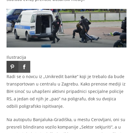
Ilustracija
Radi se o novcu iz „Unikredit banke“ koji je trebalo da bude
transportovan u centralu u Zagrebu. Kako prenose mediji iz
BiH sinoć su uhapšeni aktivni pripadnici specijalne policije
RS, a jedan od njih je „pao“ na poligrafu, dok su dvojica
odbili poligrafsko ispitivanje.
Na autoputu Banjaluka-Gradiška, u mestu Cerovljani, oni su
presreli blindirano vozilo kompanije „Sektor sekjuriti“, a u