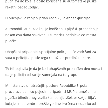
pucnjavi do koje je došlo korišćene su automatske puške i
raketni bacač „zolja“.
U pucnjavi je ranjen jedan radnik „Sektor sekjuritija“.
Automobil „audi A6“ koji je korišćen u pljački, pronađen je
nakon dva dana sakriven u šumarku, nedaleko od mesta
pljačke.
Uhapšeni pripadnici Specijalne policije biće zadržani 24
sata u policiji, a posle toga će tužilac predložiti mere.
TV N1 objavila je da je kod uhapšenih pronađen deo novca i
da je policija od ranije sumnjala na tu grupu.
Ministarstvo unutrašnjih poslova Republike Srpske
proverava da li su pojedini pripadnici MUP-a umešani u
pljačku blindiranog vozila kompanije „Sektor sekjuritija“,
koja je u septembru prošle godine izvršena nedaleko od