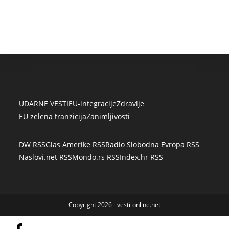
UDARNE VESTI
EU-integracije
Zdravlje
EU zelena tranzicija
Zanimljivosti
DW RSS
Glas Amerike RSS
Radio Slobodna Evropa RSS
Naslovi.net RSS
Mondo.rs RSS
Index.hr RSS
Copyright 2026 - vesti-online.net