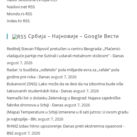
Naslovi.net RSS
Mondo.rs RSS
Index.hr RSS
Србија – Најновије – Google Вести
Reditelj Stevan Filipović pretučen u centru Beograda: „Plaćenici
vladajuće partije me šutirali i udarali metalnom stolicom“ - Danas
avgust 7, 2026
Radar: Iz budžeta „odletelo“ pola milijarde evra za „rafale“ pola
godine pre roka - Danas
avgust 7, 2026
Đukanović (SNS): Lako može da se desi da na izborima bude više
takozvanih studentskih lista - Danas
avgust 7, 2026
Nemački list o dolasku Zelenskog u Beograd: Najava zajedničke
fabrike dronova u Srbiji - Danas
avgust 7, 2026
(Mapa) Temperature u Srbiji izmerene u 8 sati jutros: U ovom gradu
je najtoplije - Blic
avgust 7, 2026
RHMZ izdao hitno upozorenje: Danas preti ekstremna opasnost -
B92
avgust 7, 2026