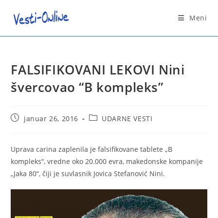
Skip
to
Meni
content
FALSIFIKOVANI LEKOVI Nini
švercovao “B kompleks”
Post
Post
januar 26, 2016
UDARNE VESTI
published:
category:
Uprava carina zaplenila je falsifikovane tablete „B
kompleks“, vredne oko 20.000 evra, makedonske kompanije
„Jaka 80“, čiji je suvlasnik Jovica Stefanović Nini.