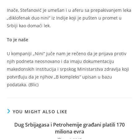
Inače, Stefanović je umešan i u aferu sa prepakivanjem leka
„diklofenak duo nini“ iz Indije koji je pušten u promet u
Srbiji kao domaći lek.
To je naše
U kompaniji „Nini“ juče nam je rečeno da je prijava protiv
njih podneta neosnovano i da imaju dokumentaciju
makedonskih institucija i srpskog Ministarstva zdravlja koji
potvrđuju da je njihov „B kompleks“ upisan u bazu
podataka. (Blic)
YOU MIGHT ALSO LIKE
Dug Srbijagasa i Petrohemije građani platili 170
miliona evra