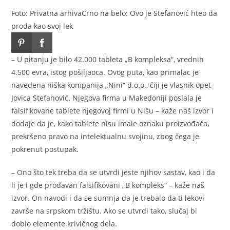
Foto: Privatna arhiva
Crno na belo: Ovo je Stefanović hteo da
proda kao svoj lek
– U pitanju je bilo 42.000 tableta „B kompleksa“, vrednih
4.500 evra, istog pošiljaoca. Ovog puta, kao primalac je
navedena niška kompanija „Nini“ d.o.o., čiji je vlasnik opet
Jovica Stefanović. Njegova firma u Makedoniji poslala je
falsifikovane tablete njegovoj firmi u Nišu – kaže naš izvor i
dodaje da je, kako tablete nisu imale oznaku proizvođača,
prekršeno pravo na intelektualnu svojinu, zbog čega je
pokrenut postupak.
– Ono što tek treba da se utvrdi jeste njihov sastav, kao i da
li je i gde prodavan falsifikovani „B kompleks“ – kaže naš
izvor. On navodi i da se sumnja da je trebalo da ti lekovi
završe na srpskom tržištu. Ako se utvrdi tako, slučaj bi
dobio elemente krivičnog dela.