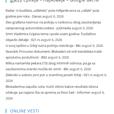
Radar: Iz budžeta „odletelo“ pola milijarde evra za „rafale“ pola
godine pre roka - Danas
avgust 6, 2026
Deo građana nasrnuo na policiju u Leskovcu zbog zaustavljanja
neispravnog automobila (video) - JuGmedia
avgust 6, 2026
Smrt Vladimira Cvijana tema i posle osam godina: Tuzilaštvo
objavilo detalje - 021.rs
avgust 6, 2026
U ovoj opštini u Srbiji sutra počinju restrikcije - Blic
avgust 6, 2026
Skandal: Procureo dokument; Blokaderi od svih kandidata traže
apsolutnu poslušnost - B92
avgust 6, 2026
Milica namamila pekara (73) zbog intimnih odnosa, pa ga sa
saučesnicima zverski mučila do smrti - Blic
avgust 6, 2026
Zelenski u subotu prvi put u zvaničnoj poseti Srbiji - 021.rs
avgust 6,
2026
Blokaderima zapušio usta: Vučić otkrio kakve rezultate izbora
očekuje, pa najavio šta se sprema za Novi Sad - Informer
avgust 6,
2026
ONLINE VESTI