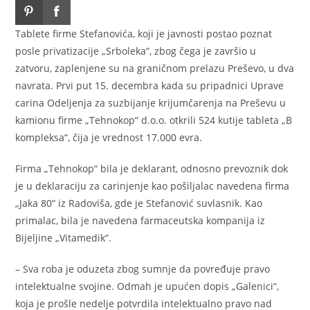
Tablete firme Stefanovića, koji je javnosti postao poznat
posle privatizacije „Srboleka“, zbog čega je završio u
zatvoru, zaplenjene su na graničnom prelazu Preševo, u dva
navrata. Prvi put 15. decembra kada su pripadnici Uprave
carina Odeljenja za suzbijanje krijumčarenja na Preševu u
kamionu firme „Tehnokop“ d.o.o. otkrili 524 kutije tableta „B
kompleksa“, čija je vrednost 17.000 evra.
Firma „Tehnokop“ bila je deklarant, odnosno prevoznik dok
je u deklaraciju za carinjenje kao pošiljalac navedena firma
„Jaka 80“ iz Radoviša, gde je Stefanović suvlasnik. Kao
primalac, bila je navedena farmaceutska kompanija iz
Bijeljine „Vitamedik“.
– Sva roba je oduzeta zbog sumnje da povređuje pravo
intelektualne svojine. Odmah je upućen dopis „Galenici“,
koja je prošle nedelje potvrdila intelektualno pravo nad