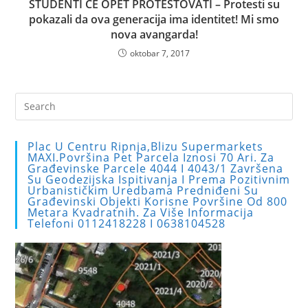
STUDENTI ĆE OPET PROTESTOVATI – Protesti su
pokazali da ova generacija ima identitet! Mi smo
nova avangarda!
oktobar 7, 2017
Pre
Es
to
Plac U Centru Ripnja,blizu Supermarkets
clo
MAXI.Površina Pet Parcela Iznosi 70 Ari. Za
Građevinske Parcele 4044 I 4043/1 Završena
the
Su Geodezijska Ispitivanja I Prema Pozitivnim
sea
Urbanističkim Uredbama Predniđeni Su
Građevinski Objekti Korisne Površine Od 800
pan
Metara Kvadratnih. Za Više Informacija
Telefoni 0112418228 I 0638104528