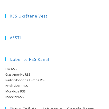
RSS Ukrštene Vesti
VESTI
Izaberite RSS Kanal
DW RSS
Glas Amerike RSS
Radio Slobodna Evropa RSS
Naslovi.net RSS
Mondo.rs RSS
Index.hr RSS
Србија – Најновије – Google Вести