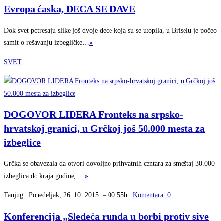
Evropa ćaska, DECA SE DAVE
Dok svet potresaju slike još dvoje dece koja su se utopila, u Briselu je počeo
samit o rešavanju izbegličke…
»
SVET
DOGOVOR LIDERA Fronteks na srpsko-
hrvatskoj granici, u Grčkoj još 50.000 mesta za
izbeglice
Grčka se obavezala da otvori dovoljno prihvatnih centara za smeštaj 30.000
izbeglica do kraja godine,…
»
Tanjug | Ponedeljak, 26. 10. 2015. – 00:55h |
Komentara: 0
Konferencija „Sledeća runda u borbi protiv sive