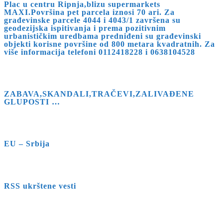
Plac u centru Ripnja,blizu supermarkets
to
MAXI.Površina pet parcela iznosi 70 ari. Za
close
građevinske parcele 4044 i 4043/1 završena su
geodezijska ispitivanja i prema pozitivnim
the
urbanističkim uredbama predniđeni su građevinski
search
objekti korisne površine od 800 metara kvadratnih. Za
više informacija telefoni 0112418228 i 0638104528
panel.
ZABAVA,SKANDALI,TRAČEVI,ZALIVAĐENE
GLUPOSTI …
EU – Srbija
RSS ukrštene vesti