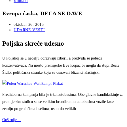
Kontakt
Evropa ćaska, DECA SE DAVE
Post
oktobar 26, 2015
published:
Post
UDARNE VESTI
category:
Poljska skreće udesno
U Poljskoj se u nedelju održavaju izbori, a predviđa se pobeda
konzervativaca. Na mesto premijerke Eve Kopač bi mogla da stupi Beate
Šidlo, političarka stranke koju su osnovali blizanci Kačinjski.
Predizborna kampanja bila je trka autobusima. Obe glavne kandidatkinje za
premijersku stolicu su se velikim brendiranim autobusima vozile kroz
zemlju po gradićima i selima, osim do velikih
Opširnije…