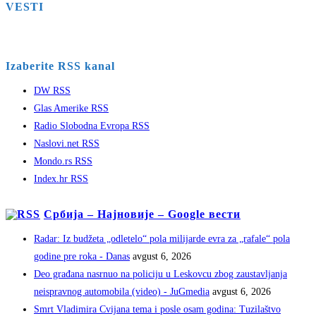
VESTI
Izaberite RSS kanal
DW RSS
Glas Amerike RSS
Radio Slobodna Evropa RSS
Naslovi.net RSS
Mondo.rs RSS
Index.hr RSS
Србија – Најновије – Google вести
Radar: Iz budžeta „odletelo“ pola milijarde evra za „rafale“ pola
godine pre roka - Danas
avgust 6, 2026
Deo građana nasrnuo na policiju u Leskovcu zbog zaustavljanja
neispravnog automobila (video) - JuGmedia
avgust 6, 2026
Smrt Vladimira Cvijana tema i posle osam godina: Tuzilaštvo