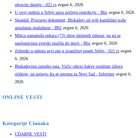
objavilo detalje - 021.rs
avgust 6, 2026
U ovoj opštini u Srbiji sutra počinju restrikcije - Blic
avgust 6, 2026
Skandal: Procureo dokument; Blokaderi od svih kandidata traže
apsolutnu poslušnost - B92
avgust 6, 2026
Milica namamila pekara (73) zbog intimnih odnosa, pa ga sa
saučesnicima zverski mučila do smrti - Blic
avgust 6, 2026
Zelenski u subotu prvi put u zvaničnoj poseti Srbiji - 021.rs
avgust
6, 2026
Blokaderima zapušio usta: Vučić otkrio kakve rezultate izbora
očekuje, pa najavio šta se sprema za Novi Sad - Informer
avgust 6,
2026
ONLINE VESTI
Kategorije Clanaka
UDARNE VESTI