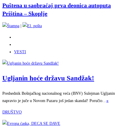
Puštena u saobraćaj prva deonica autoputa
Priština – Skoplje
|
VESTI
Ugljanin hoće državu Sandžak!
Predsednik Bošnjačkog nacionalnog veća (BNV) Sulejman Ugljanin
napravio je juče u Novom Pazaru još jedan skandal! Poručio…
»
DRUŠTVO