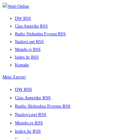
Skip
to
DW RSS
content
Glas Amerike RSS
Radio Slobodna Evropa RSS
Naslovi.net RSS
Mondo.rs RSS
Index.hr RSS
Kontakt
Meni
Zatvori
DW RSS
Glas Amerike RSS
Radio Slobodna Evropa RSS
Naslovi.net RSS
Mondo.rs RSS
Index.hr RSS