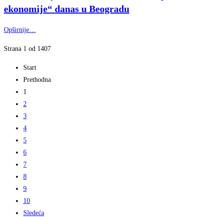
ekonomije“ danas u Beogradu
Opširnije…
Strana 1 od 1407
Start
Prethodna
1
2
3
4
5
6
7
8
9
10
Sledeća