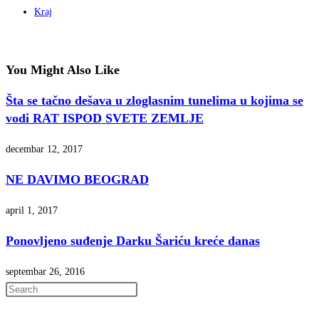
Kraj
You Might Also Like
Šta se tačno dešava u zloglasnim tunelima u kojima se
vodi RAT ISPOD SVETE ZEMLJE
decembar 12, 2017
NE DAVIMO BEOGRAD
april 1, 2017
Ponovljeno suđenje Darku Šariću kreće danas
septembar 26, 2016
Press
Escape