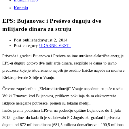
Index.hr RSS
Kontakt
EPS: Bujanovac i Preševo duguju dve
milijarde dinara za struju
Post published:
avgust 2, 2014
Post category:
UDARNE VESTI
Privreda i građani Bujanovca i Preševa na ime utrošene električne energije
EPS-u duguju gotovo dve milijarde dinara, saopštilo je danas to javno
preduzeće koje je istovremeno najoštrije osudilo fizičke napade na montere
Elektroprivrede Srbije u Vranju.
Četvoro zaposlenih u „Elektrodistribuciji“ Vranje napadnuti su juče u selu
Veliki Trnovac, kod Bujanovca, prilikom pokušaja da sa elektromreže
isključe nelegalne potrošače, preneli su lokalni mediji.
Inače, prema podacima EPS-a, na području opštine Bujanovac do 1. jula
2013. godine, do kada ih je snabdevalo PD Jugoistok, građani i privreda
duguju od 872 miliona dinara (681,5 miliona domaćinstva i 190,5 miliona