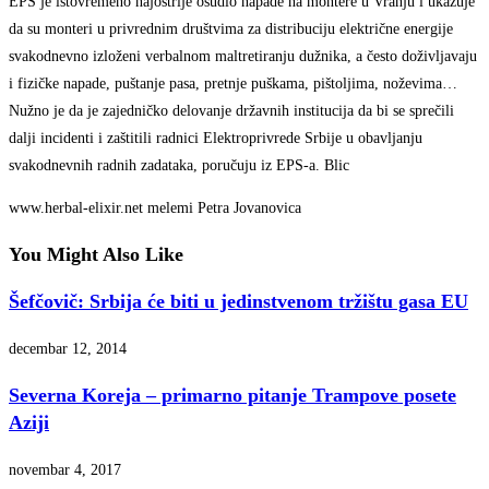
EPS je istovremeno najoštrije osudio napade na montere u Vranju i ukazuje
da su monteri u privrednim društvima za distribuciju električne energije
svakodnevno izloženi verbalnom maltretiranju dužnika, a često doživljavaju
i fizičke napade, puštanje pasa, pretnje puškama, pištoljima, noževima…
Nužno je da je zajedničko delovanje državnih institucija da bi se sprečili
dalji incidenti i zaštitili radnici Elektroprivrede Srbije u obavljanju
svakodnevnih radnih zadataka, poručuju iz EPS-a. Blic
www.herbal-elixir.net melemi Petra Jovanovica
You Might Also Like
Šefčovič: Srbija će biti u jedinstvenom tržištu gasa EU
decembar 12, 2014
Severna Koreja – primarno pitanje Trampove posete
Aziji
novembar 4, 2017