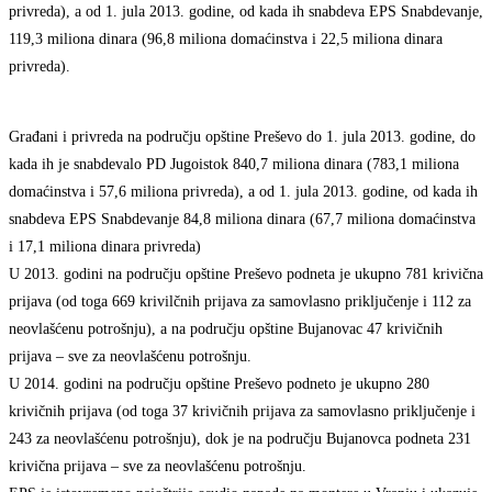
privreda), a od 1. jula 2013. godine, od kada ih snabdeva EPS Snabdevanje,
119,3 miliona dinara (96,8 miliona domaćinstva i 22,5 miliona dinara
privreda).
Građani i privreda na području opštine Preševo do 1. jula 2013. godine, do
kada ih je snabdevalo PD Jugoistok 840,7 miliona dinara (783,1 miliona
domaćinstva i 57,6 miliona privreda), a od 1. jula 2013. godine, od kada ih
snabdeva EPS Snabdevanje 84,8 miliona dinara (67,7 miliona domaćinstva
i 17,1 miliona dinara privreda)
U 2013. godini na području opštine Preševo podneta je ukupno 781 krivična
prijava (od toga 669 krivilčnih prijava za samovlasno priključenje i 112 za
neovlašćenu potrošnju), a na području opštine Bujanovac 47 krivičnih
prijava – sve za neovlašćenu potrošnju.
U 2014. godini na području opštine Preševo podneto je ukupno 280
krivičnih prijava (od toga 37 krivičnih prijava za samovlasno priključenje i
243 za neovlašćenu potrošnju), dok je na području Bujanovca podneta 231
krivična prijava – sve za neovlašćenu potrošnju.