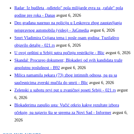
Radar: Iz budžeta „odletelo“ pola milijarde evra za „rafale“ pola
godine pre roka - Danas
avgust 6, 2026
Deo građana nasrnuo na policiju u Leskovcu zbog zaustavljanja
neispravnog automobila (video) - JuGmedia
avgust 6, 2026
Smrt Vladimira Cvijana tema i posle osam godina: Tuzilaštvo
objavilo detalje - 021.rs
avgust 6, 2026
U ovoj opštini u Srbiji sutra počinju restrikcije - Blic
avgust 6, 2026
Skandal: Procureo dokument; Blokaderi od svih kandidata traže
apsolutnu poslušnost - B92
avgust 6, 2026
Milica namamila pekara (73) zbog intimnih odnosa, pa ga sa
saučesnicima zverski mučila do smrti - Blic
avgust 6, 2026
Zelenski u subotu prvi put u zvaničnoj poseti Srbiji - 021.rs
avgust
6, 2026
Blokaderima zapušio usta: Vučić otkrio kakve rezultate izbora
očekuje, pa najavio šta se sprema za Novi Sad - Informer
avgust 6,
2026