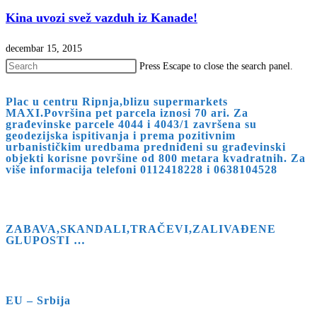
Kina uvozi svež vazduh iz Kanade!
decembar 15, 2015
Press Escape to close the search panel.
Plac u centru Ripnja,blizu supermarkets
MAXI.Površina pet parcela iznosi 70 ari. Za
građevinske parcele 4044 i 4043/1 završena su
geodezijska ispitivanja i prema pozitivnim
urbanističkim uredbama predniđeni su građevinski
objekti korisne površine od 800 metara kvadratnih. Za
više informacija telefoni 0112418228 i 0638104528
ZABAVA,SKANDALI,TRAČEVI,ZALIVAĐENE
GLUPOSTI …
EU – Srbija