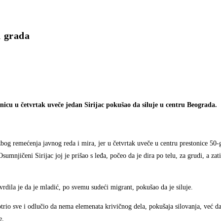
d grada
icu u četvrtak uveče jedan Sirijac pokušao da siluje u centru Beograda.
 zbog remećenja javnog reda i mira, jer u četvrtak uveče u centru prestonice 50-
umnjičeni Sirijac joj je prišao s leđa, počeo da je dira po telu, za grudi, a zat
vrdila je da je mladić, po svemu sudeći migrant, pokušao da je siluje.
motrio sve i odlučio da nema elemenata krivičnog dela, pokušaja silovanja, već da
e.