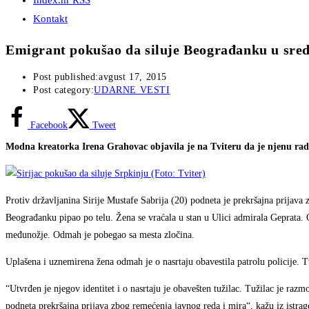
Index.hr RSS
Kontakt
Emigrant pokušao da siluje Beograđanku u sre
Post published:
avgust 17, 2015
Post category:
UDARNE VESTI
Facebook
Tweet
Modna kreatorka Irena Grahovac objavila je na Tviteru da je njenu radn
Protiv državljanina Sirije Mustafe Sabrija (20) podneta je prekršajna prijava
Beograđanku pipao po telu. Žena se vraćala u stan u Ulici admirala Geprata. Os
međunožje. Odmah je pobegao sa mesta zločina.
Uplašena i uznemirena žena odmah je o nasrtaju obavestila patrolu policije. T
“Utvrđen je njegov identitet i o nasrtaju je obavešten tužilac. Tužilac je raz
podneta prekršajna prijava zbog remećenja javnog reda i mira“, kažu iz istrag