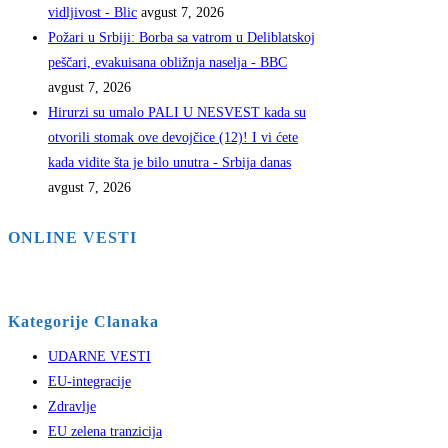
vidljivost - Blic
avgust 7, 2026
Požari u Srbiji: Borba sa vatrom u Deliblatskoj
peščari, evakuisana obližnja naselja - BBC
avgust 7, 2026
Hirurzi su umalo PALI U NESVEST kada su
otvorili stomak ove devojčice (12)! I vi ćete
kada vidite šta je bilo unutra - Srbija danas
avgust 7, 2026
ONLINE VESTI
Kategorije Clanaka
UDARNE VESTI
EU-integracije
Zdravlje
EU zelena tranzicija