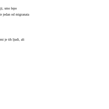
ji, smo lepo
že jedan od migranata
i je tih ljudi, ali