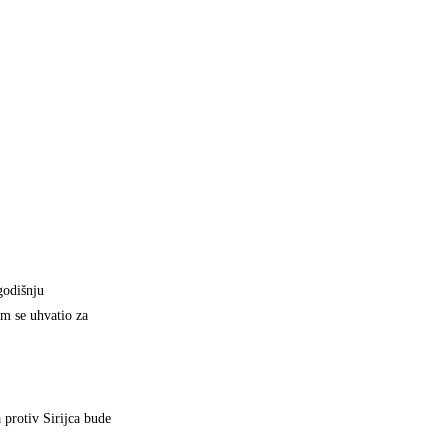
godišnju
im se uhvatio za
 protiv Sirijca bude