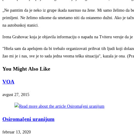
„Ne pamtim da je neko iz grupe ikada nasrnuo na žene. Mi samo želimo da be
primljeni. Ne želimo nikome da smetamo niti da ostanemo dužni. Ako je tačn
na autobuskoj stanici.
Irena Grahovac koja je objavila informaciju o napadu na Tviteru veruje da je t
“Htela sam da apelujem da bi trebalo organizovati prihvat tih ljudi koji dolaze
žao mi je i nas, sve je to sada jedna veoma teška situacija“, kazala je ona. (Pr
You Might Also Like
VOA
avgust 27, 2015
Osiroma[eni uranijum
februar 13, 2020