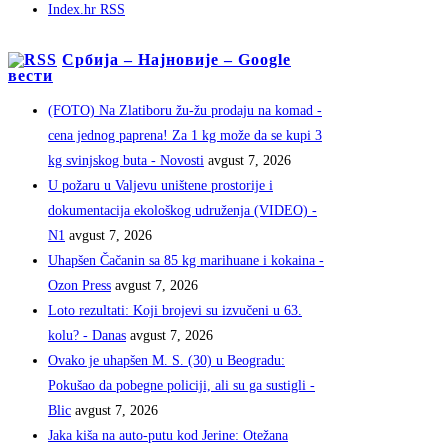
Index.hr RSS
Србија – Најновије – Google
вести
(FOTO) Na Zlatiboru žu-žu prodaju na komad -
cena jednog paprena! Za 1 kg može da se kupi 3
kg svinjskog buta - Novosti
avgust 7, 2026
U požaru u Valjevu uništene prostorije i
dokumentacija ekološkog udruženja (VIDEO) -
N1
avgust 7, 2026
Uhapšen Čačanin sa 85 kg marihuane i kokaina -
Ozon Press
avgust 7, 2026
Loto rezultati: Koji brojevi su izvučeni u 63.
kolu? - Danas
avgust 7, 2026
Ovako je uhapšen M. S. (30) u Beogradu:
Pokušao da pobegne policiji, ali su ga sustigli -
Blic
avgust 7, 2026
Jaka kiša na auto-putu kod Jerine: Otežana