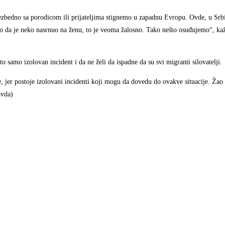
zbedno sa porodicom ili prijateljima stignemo u zapadnu Evropu. Ovde, u Srbi
o da je neko nasrnuo na ženu, to je veoma žalosno. Tako nešto osuđujemo“, ka
o samo izolovan incident i da ne želi da ispadne da su svi migranti silovatelji.
, jer postoje izolovani incidenti koji mogu da dovedu do ovakve situacije. Žao m
avda)