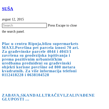
SUŠA
avgust 12, 2015
Press Escape to close
the search panel.
Plac u centru Ripnja,blizu supermarkets
MAXI.Površina pet parcela iznosi 70 ari.
Za građevinske parcele 4044 i 4043/1
završena su geodezijska ispitivanja i
prema pozitivnim urbanističkim
uredbama predniđeni su građevinski
objekti korisne površine od 800 metara
kvadratnih. Za više informacija telefoni
0112418228 i 0638104528
ZABAVA,SKANDALI,TRAČEVI,ZALIVAĐENE
GLUPOSTI …