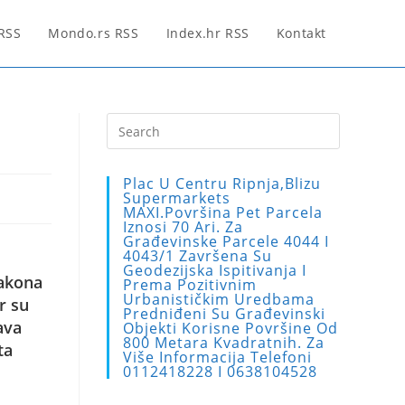
 RSS
Mondo.rs RSS
Index.hr RSS
Kontakt
Press
Escape
to
Plac U Centru Ripnja,blizu
close
Supermarkets
MAXI.Površina Pet Parcela
the
Iznosi 70 Ari. Za
search
Građevinske Parcele 4044 I
4043/1 Završena Su
panel.
Geodezijska Ispitivanja I
Zakona
Prema Pozitivnim
Urbanističkim Uredbama
r su
Predniđeni Su Građevinski
ava
Objekti Korisne Površine Od
800 Metara Kvadratnih. Za
ta
Više Informacija Telefoni
0112418228 I 0638104528