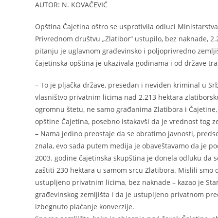
AUTOR: N. KOVAČEVIĆ
Opština Čajetina oštro se usprotivila odluci Ministarstva
Privrednom društvu „Zlatibor“ ustupilo, bez naknade, 2.2
pitanju je uglavnom građevinsko i poljoprivredno zemlj
čajetinska opština je ukazivala godinama i od države tra
– To je pljačka države, presedan i neviđen kriminal u Sr
vlasništvo privatnim licima nad 2.213 hektara zlatibors
ogromnu štetu, ne samo građanima Zlatibora i Čajetine,
opštine Čajetina, posebno istakavši da je vrednost tog ze
– Nama jedino preostaje da se obratimo javnosti, predse
znala, evo sada putem medija je obaveštavamo da je poč
2003. godine čajetinska skupština je donela odluku da se, 
zaštiti 230 hektara u samom srcu Zlatibora. Mislili smo d
ustupljeno privatnim licima, bez naknade – kazao je Sta
građevinskog zemljišta i da je ustupljeno privatnom pre
izbegnuto plaćanje konverzije.