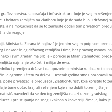
 građevinarstva, saobraćaja i infrastrukture, koje je svojim rešenje
13 hektara zemljišta na Zlatiboru koje je do sada bilo u državnoj sv
ište, a na mogućnost da se to zemljište dodeli tom privatnom predu
žila da reaguje.
biji. Ministarka Zorana Mihajlović je jednim svojim potpisom prenel
kog i nekadašnjeg državnog zemljišta i time, bez pravnog osnova, n
 nego i svim građanima Srbije – poručio je Milan Stamatović, preds
mljišta najmanje oko četiri milijarde evra.
dniku i premijeru države i da upozorimo ministarku da, ako to ona
inila ogromnu štetu za državu. Desetak godina smo upozoravali na
posle privatizacije preduzeća „Zlatibor-turist“, koje koristilo to zem
a je tome došao kraj, ali rešenjem koje smo dobili to zemljište je
matović, navodeći da se deo tog zemljišta nalazi u zoni gradskog
duzeću pre stupanja na snagu Zakona o konverziji, čime je, kako je 