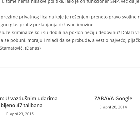
 u tome nema nikakve politike, iako je on funkcioner SNP, već da je
i prezime privatnog lica na koje je rešenjem preneto pravo svojine 
gnu glas protiv poklanjanja državne imovine.
služe kriminalce koji su dobili na poklon nečiju dedovinu? Dolazi 
se pobuni, moraju i mladi da se probude, a vest o najvećoj pljački
Stamatović. (Danas)
an: U vazdušnim udarima
ZABAVA Google
ubijeno 47 talibana
april 26, 2014
april 23, 2015