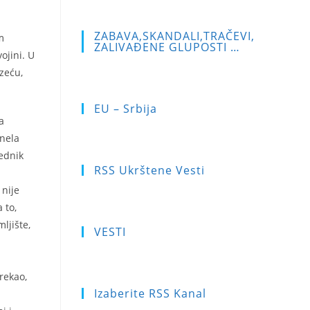
ZABAVA,SKANDALI,TRAČEVI,
m
ZALIVAĐENE GLUPOSTI …
ojini. U
zeću,
EU – Srbija
a
anela
ednik
RSS Ukrštene Vesti
 nije
 to,
ljište,
VESTI
rekao,
Izaberite RSS Kanal