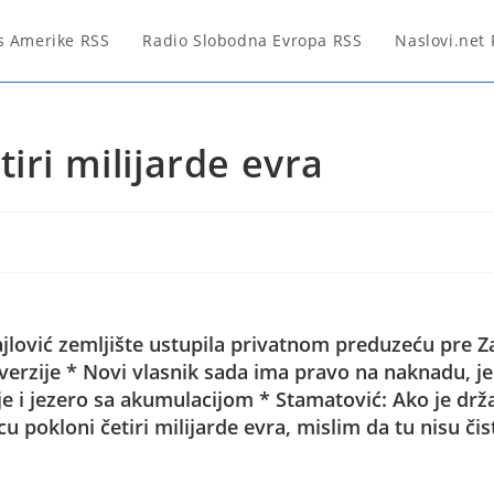
s Amerike RSS
Radio Slobodna Evropa RSS
Naslovi.net
iri milijarde evra
jlović zemljište ustupila privatnom preduzeću pre 
nverzije * Novi vlasnik sada ima pravo na naknadu, je
 je i jezero sa akumulacijom * Stamatović: Ako je drž
u pokloni četiri milijarde evra, mislim da tu nisu čis