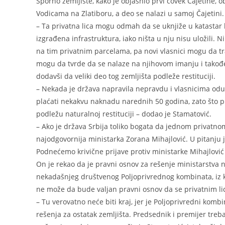
Sporno zemljište, kako je objasnio prvi čovek Čajetine
Vodicama na Zlatiboru, a deo se nalazi u samoj Čajetini.
– Ta privatna lica mogu odmah da se uknjiže u katastar kao
izgrađena infrastruktura, iako ništa u nju nisu uložili. N
na tim privatnim parcelama, pa novi vlasnici mogu da t
mogu da tvrde da se nalaze na njihovom imanju i takođe 
dodavši da veliki deo tog zemljišta podleže restituciji.
– Nekada je država napravila nepravdu i vlasnicima oduz
plaćati nekakvu naknadu narednih 50 godina, zato što 
podležu naturalnoj restituciji – dodao je Stamatović.
– Ako je država Srbija toliko bogata da jednom privatnom l
najodgovornija ministarka Zorana Mihajlović. U pitanju j
Podnećemo krivične prijave protiv ministarke Mihajlović 
On je rekao da je pravni osnov za rešenje ministarstva na
nekadašnjeg društvenog Poljoprivrednog kombinata, iz koj
ne može da bude valjan pravni osnov da se privatnim li
– Tu verovatno neće biti kraj, jer je Poljoprivredni komb
rešenja za ostatak zemljišta. Predsednik i premijer treba