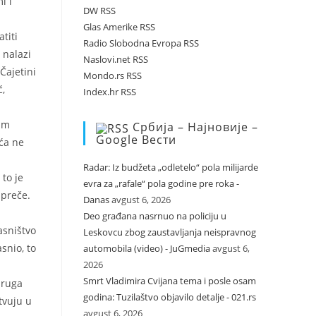
i i
DW RSS
Glas Amerike RSS
titi
Radio Slobodna Evropa RSS
 nalazi
Naslovi.net RSS
Čajetini
Mondo.rs RSS
ć,
Index.hr RSS
 im
Србија – Најновије –
Google Вести
ća ne
Radar: Iz budžeta „odletelo“ pola milijarde
 to je
evra za „rafale“ pola godine pre roka -
spreče.
Danas
avgust 6, 2026
Deo građana nasrnuo na policiju u
asništvo
Leskovcu zbog zaustavljanja neispravnog
snio, to
automobila (video) - JuGmedia
avgust 6,
2026
Smrt Vladimira Cvijana tema i posle osam
druga
godina: Tuzilaštvo objavilo detalje - 021.rs
tvuju u
avgust 6, 2026