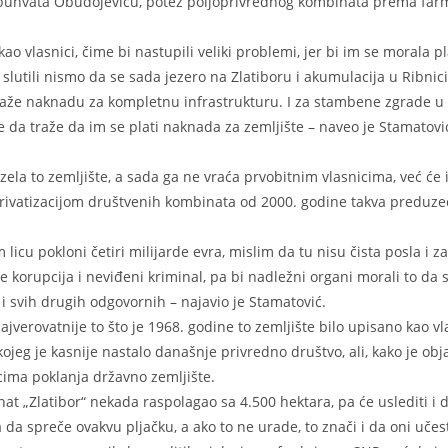
, obuhvata Obudojevicu, potez poljoprivrednog kombinata prema farm
 vlasnici, čime bi nastupili veliki problemi, jer bi im se morala pla
i slutili nismo da se sada jezero na Zlatiboru i akumulacija u Ribnici
raže naknadu za kompletnu infrastrukturu. I za stambene zgrade u 
da traže da im se plati naknada za zemljište – naveo je Stamatovi
ela to zemljište, a sada ga ne vraća prvobitnim vlasnicima, već će
privatizacijom društvenih kombinata od 2000. godine takva preduze
icu pokloni četiri milijarde evra, mislim da tu nisu čista posla i za
e korupcija i neviđeni kriminal, pa bi nadležni organi morali to da 
i svih drugih odgovornih – najavio je Stamatović.
jverovatnije to što je 1968. godine to zemljište bilo upisano kao vl
eg je kasnije nastalo današnje privredno društvo, ali, kako je obja
cima poklanja državno zemljište.
inat „Zlatibor“ nekada raspolagao sa 4.500 hektara, pa će uslediti i 
 da spreče ovakvu pljačku, a ako to ne urade, to znači i da oni učes