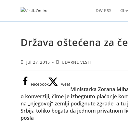
Skip
to
DW RSS
Gla
content
Država oštećena za čet
Post
Post
jul 27, 2015
UDARNE VESTI
published:
category:
Facebook
Tweet
Ministarka Zorana Miha
o konverziji, čime je izbegnuto plaćanje ko
na „njegovoj“ zemlji podignute zgrade, a tu
Srbija toliko bogata da jednom privatnom lic
posla