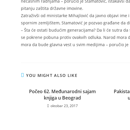
nečasnim radnjama – poručio je Stamatović, istakavši da
pitanju zaštita državne imovine.
Zatraživši od ministarke Mihajlović da javno objavi ime 
spornim zemljištem, Stamatović je pozvao građane da di
– Šta će ostati budućim generacijama? Da li će sutra da 
se pokrene pobuna protiv ovakvih odluka. Narod mora da 
mora da bude glavna vest u svim medijima – poručio je 
YOU MIGHT ALSO LIKE
Počeo 62. Međunarodni sajam
Pakist
knjiga u Beograd
oktobar 23, 2017