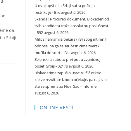
 u
U ovoj opštini u Srbiji sutra počinju
restrikcije - Blic
avgust 6, 2026
nad
Skandal: Procureo dokument; Blokaderi od
svih kandidata traže apsolutnu poslušnost
vreme da
- B92
avgust 6, 2026
 u Srbiji
Milica namamila pekara (73) zbog intimnih
odnosa, pa ga sa saučesnicima zverski
mučila do smrti - Blic
avgust 6, 2026
Zelenski u subotu prvi put u zvaničnoj
poseti Srbiji - 021.rs
avgust 6, 2026
Blokaderima zapušio usta: Vučić otkrio
kakve rezultate izbora očekuje, pa najavio
šta se sprema za Novi Sad - Informer
avgust 6, 2026
ONLINE VESTI