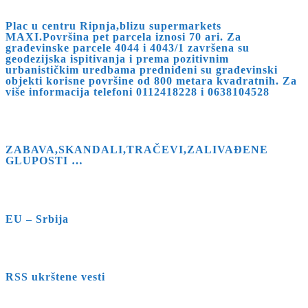
Plac u centru Ripnja,blizu supermarkets
MAXI.Površina pet parcela iznosi 70 ari. Za
građevinske parcele 4044 i 4043/1 završena su
geodezijska ispitivanja i prema pozitivnim
urbanističkim uredbama predniđeni su građevinski
objekti korisne površine od 800 metara kvadratnih. Za
više informacija telefoni 0112418228 i 0638104528
ZABAVA,SKANDALI,TRAČEVI,ZALIVAĐENE
GLUPOSTI …
EU – Srbija
RSS ukrštene vesti