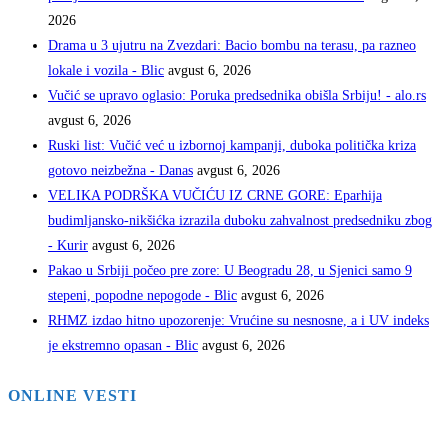
2026
Drama u 3 ujutru na Zvezdari: Bacio bombu na terasu, pa razneo
lokale i vozila - Blic
avgust 6, 2026
Vučić se upravo oglasio: Poruka predsednika obišla Srbiju! - alo.rs
avgust 6, 2026
Ruski list: Vučić već u izbornoj kampanji, duboka politička kriza
gotovo neizbežna - Danas
avgust 6, 2026
VELIKA PODRŠKA VUČIĆU IZ CRNE GORE: Eparhija
budimljansko-nikšićka izrazila duboku zahvalnost predsedniku zbog
- Kurir
avgust 6, 2026
Pakao u Srbiji počeo pre zore: U Beogradu 28, u Sjenici samo 9
stepeni, popodne nepogode - Blic
avgust 6, 2026
RHMZ izdao hitno upozorenje: Vrućine su nesnosne, a i UV indeks
je ekstremno opasan - Blic
avgust 6, 2026
ONLINE VESTI