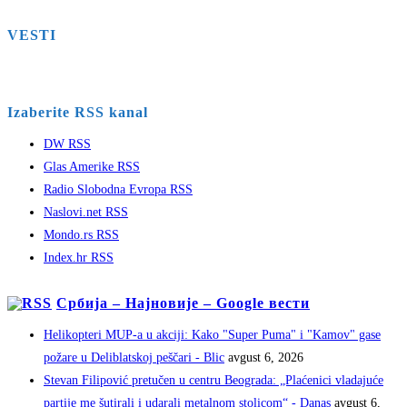
VESTI
Izaberite RSS kanal
DW RSS
Glas Amerike RSS
Radio Slobodna Evropa RSS
Naslovi.net RSS
Mondo.rs RSS
Index.hr RSS
Србија – Најновије – Google вести
Helikopteri MUP-a u akciji: Kako "Super Puma" i "Kamov" gase
požare u Deliblatskoj peščari - Blic
avgust 6, 2026
Stevan Filipović pretučen u centru Beograda: „Plaćenici vladajuće
partije me šutirali i udarali metalnom stolicom“ - Danas
avgust 6,