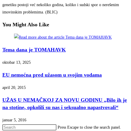
genetiku postoji već nekoliko godina, koliko i sudski spor o nerešenim
imovinskim problemima. (BLIC)
You Might Also Like
Tema dana je TOMAHAVK
oktobar 13, 2025
EU nemoćna pred užasom u svojim vodama
april 20, 2015
UŽAS U NEMAČKOJ ZA NOVU GODINU „Bilo ih je
na stotine, opkolili su nas i seksualno napastvovali“
januar 5, 2016
Press Escape to close the search panel.