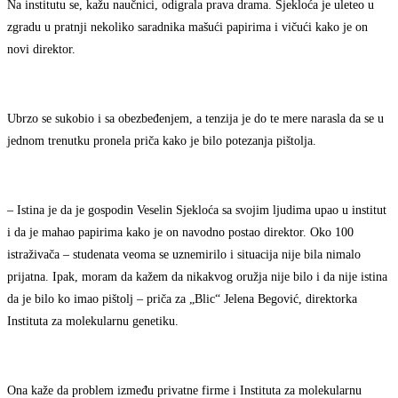
Na institutu se, kažu naučnici, odigrala prava drama. Sjekloća je uleteo u
zgradu u pratnji nekoliko saradnika mašući papirima i vičući kako je on
novi direktor.
Ubrzo se sukobio i sa obezbeđenjem, a tenzija je do te mere narasla da se u
jednom trenutku pronela priča kako je bilo potezanja pištolja.
– Istina je da je gospodin Veselin Sjekloća sa svojim ljudima upao u institut
i da je mahao papirima kako je on navodno postao direktor. Oko 100
istraživača – studenata veoma se uznemirilo i situacija nije bila nimalo
prijatna. Ipak, moram da kažem da nikakvog oružja nije bilo i da nije istina
da je bilo ko imao pištolj – priča za „Blic“ Jelena Begović, direktorka
Instituta za molekularnu genetiku.
Ona kaže da problem između privatne firme i Instituta za molekularnu