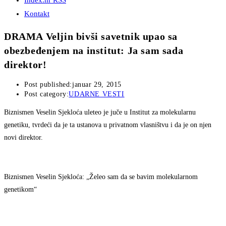
Index.hr RSS
Kontakt
DRAMA Veljin bivši savetnik upao sa
obezbeđenjem na institut: Ja sam sada
direktor!
Post published:
januar 29, 2015
Post category:
UDARNE VESTI
Biznismen Veselin Sjekloća uleteo je juče u Institut za molekularnu
genetiku, tvrdeći da je ta ustanova u privatnom vlasništvu i da je on njen
novi direktor.
Biznismen Veselin Sjekloća: „Želeo sam da se bavim molekularnom
genetikom“