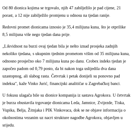
Od 80 dionica kojima se trgovalo, njih 47 zabilježilo je pad cijene, 21
porast, a 12 nije zabilježilo promjenu u odnosu na tjedan ranije.
Redovni promet dionicama iznosio je 35,4 milijuna kuna, što je otprilike
8,5 milijuna više nego tjedan dana prije.
„Likvidnost na burzi ovaj tjedan bila je nešto iznad prosjeka zadnjih
nekoliko tjedana, s ukupnim tjednim prometom višim od 35 milijuna kuna,
odnosno prosječno oko 7 milijuna kuna po danu. Crobex indeks tjedan je
započeo padom od 0,79 posto, da bi nakon toga uslijedila dva dana
uzastopnog, ali slabog rasta. Četvrtak i petak donijeli su ponovno pad
indeksa“, kaže Vinko Jurić, financijski analitičar u Zagrebačkoj banci.
U fokusu ulagača bile su dionice kompanija iz sastava Agrokora. U četvrtak
je burza obustavila trgovanje dionicama Leda, Jamnice, Zvijezde, Tiska,
Vupika, Belja, Žitnjaka i PIK Vinkovaca, dok se ne objave informacija o
okolnostima vezanim uz nacrt strukture nagodbe Agrokora, objavljen u
srijedu.