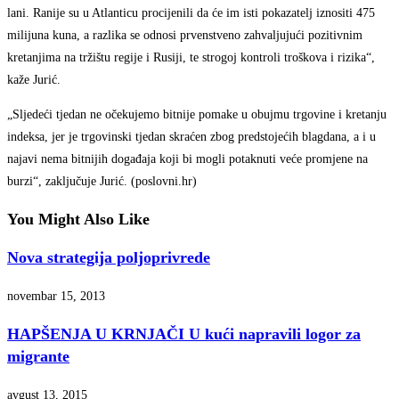
lani. Ranije su u Atlanticu procijenili da će im isti pokazatelj iznositi 475
milijuna kuna, a razlika se odnosi prvenstveno zahvaljujući pozitivnim
kretanjima na tržištu regije i Rusiji, te strogoj kontroli troškova i rizika“,
kaže Jurić.
„Sljedeći tjedan ne očekujemo bitnije pomake u obujmu trgovine i kretanju
indeksa, jer je trgovinski tjedan skraćen zbog predstojećih blagdana, a i u
najavi nema bitnijih događaja koji bi mogli potaknuti veće promjene na
burzi“, zaključuje Jurić. (poslovni.hr)
You Might Also Like
Nova strategija poljoprivrede
novembar 15, 2013
HAPŠENJA U KRNJAČI U kući napravili logor za
migrante
avgust 13, 2015