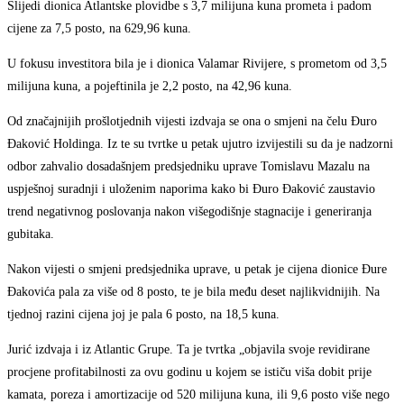
Slijedi dionica Atlantske plovidbe s 3,7 milijuna kuna prometa i padom
cijene za 7,5 posto, na 629,96 kuna.
U fokusu investitora bila je i dionica Valamar Rivijere, s prometom od 3,5
milijuna kuna, a pojeftinila je 2,2 posto, na 42,96 kuna.
Od značajnijih prošlotjednih vijesti izdvaja se ona o smjeni na čelu Đuro
Đaković Holdinga. Iz te su tvrtke u petak ujutro izvijestili su da je nadzorni
odbor zahvalio dosadašnjem predsjedniku uprave Tomislavu Mazalu na
uspješnoj suradnji i uloženim naporima kako bi Đuro Đaković zaustavio
trend negativnog poslovanja nakon višegodišnje stagnacije i generiranja
gubitaka.
Nakon vijesti o smjeni predsjednika uprave, u petak je cijena dionice Đure
Đakovića pala za više od 8 posto, te je bila među deset najlikvidnijih. Na
tjednoj razini cijena joj je pala 6 posto, na 18,5 kuna.
Jurić izdvaja i iz Atlantic Grupe. Ta je tvrtka „objavila svoje revidirane
procjene profitabilnosti za ovu godinu u kojem se ističu viša dobit prije
kamata, poreza i amortizacije od 520 milijuna kuna, ili 9,6 posto više nego