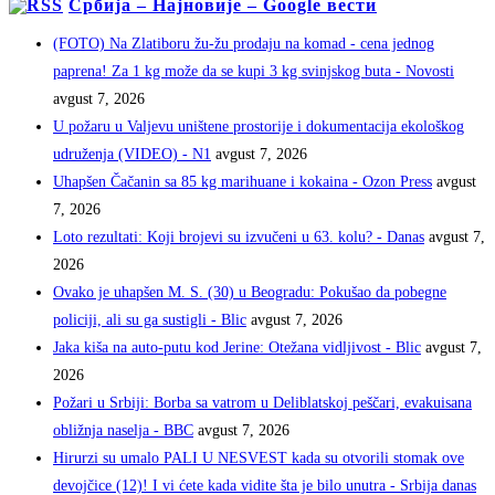
Србија – Најновије – Google вести
(FOTO) Na Zlatiboru žu-žu prodaju na komad - cena jednog
paprena! Za 1 kg može da se kupi 3 kg svinjskog buta - Novosti
avgust 7, 2026
U požaru u Valjevu uništene prostorije i dokumentacija ekološkog
udruženja (VIDEO) - N1
avgust 7, 2026
Uhapšen Čačanin sa 85 kg marihuane i kokaina - Ozon Press
avgust
7, 2026
Loto rezultati: Koji brojevi su izvučeni u 63. kolu? - Danas
avgust 7,
2026
Ovako je uhapšen M. S. (30) u Beogradu: Pokušao da pobegne
policiji, ali su ga sustigli - Blic
avgust 7, 2026
Jaka kiša na auto-putu kod Jerine: Otežana vidljivost - Blic
avgust 7,
2026
Požari u Srbiji: Borba sa vatrom u Deliblatskoj peščari, evakuisana
obližnja naselja - BBC
avgust 7, 2026
Hirurzi su umalo PALI U NESVEST kada su otvorili stomak ove
devojčice (12)! I vi ćete kada vidite šta je bilo unutra - Srbija danas