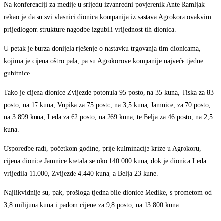
Na konferenciji za medije u srijedu izvanredni povjerenik Ante Ramljak
rekao je da su svi vlasnici dionica kompanija iz sastava Agrokora ovakvim
prijedlogom strukture nagodbe izgubili vrijednost tih dionica.
U petak je burza donijela rješenje o nastavku trgovanja tim dionicama,
kojima je cijena oštro pala, pa su Agrokorove kompanije najveće tjedne
gubitnice.
Tako je cijena dionice Zvijezde potonula 95 posto, na 35 kuna, Tiska za 83
posto, na 17 kuna, Vupika za 75 posto, na 3,5 kuna, Jamnice, za 70 posto,
na 3.899 kuna, Leda za 62 posto, na 269 kuna, te Belja za 46 posto, na 2,5
kuna.
Usporedbe radi, početkom godine, prije kulminacije krize u Agrokoru,
cijena dionice Jamnice kretala se oko 140.000 kuna, dok je dionica Leda
vrijedila 11.000, Zvijezde 4.440 kuna, a Belja 23 kune.
Najlikvidnije su, pak, prošloga tjedna bile dionice Medike, s prometom od
3,8 milijuna kuna i padom cijene za 9,8 posto, na 13.800 kuna.