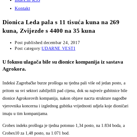
Index.hr RSS
Kontakt
Dionica Leda pala s 11 tisuća kuna na 269
kuna, Zvijezde s 4400 na 35 kuna
Post published:
decembar 24, 2017
Post category:
UDARNE VESTI
U fokusu ulagača bile su dionice kompanija iz sastava
Agrokora.
Indeksi Zagrebačke burze prošloga su tjedna pali više od jedan posto, a
pritom su svi sektori zabilježili pad cijena, dok su najveće gubitnice bile
dionice Agrokorovih kompanija, nakon objave nacrta strukture nagodbe
vjerovnika koncerna i izglednog gubitka vrijednosti udjela koje dioničari
imaju u tim kompanijama.
Crobex indeks prošloga je tjedna potonuo 1,34 posto, na 1.834 boda, a
Crobex10 za 1,48 posto, na 1.071 bod.