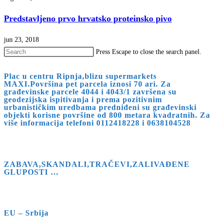
Predstavljeno prvo hrvatsko proteinsko pivo
jun 23, 2018
Press Escape to close the search panel.
Plac u centru Ripnja,blizu supermarkets
MAXI.Površina pet parcela iznosi 70 ari. Za
građevinske parcele 4044 i 4043/1 završena su
geodezijska ispitivanja i prema pozitivnim
urbanističkim uredbama predniđeni su građevinski
objekti korisne površine od 800 metara kvadratnih. Za
više informacija telefoni 0112418228 i 0638104528
ZABAVA,SKANDALI,TRAČEVI,ZALIVAĐENE
GLUPOSTI …
EU – Srbija