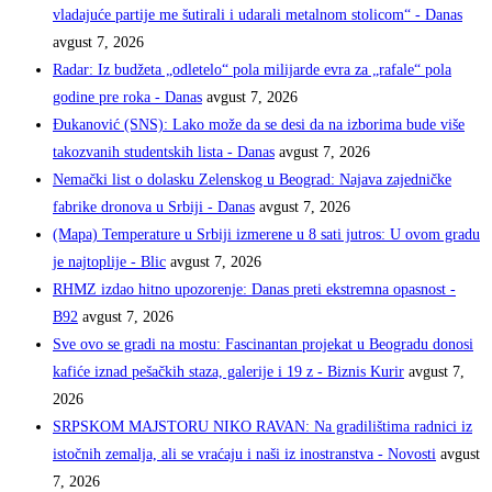
vladajuće partije me šutirali i udarali metalnom stolicom“ - Danas
avgust 7, 2026
Radar: Iz budžeta „odletelo“ pola milijarde evra za „rafale“ pola
godine pre roka - Danas
avgust 7, 2026
Đukanović (SNS): Lako može da se desi da na izborima bude više
takozvanih studentskih lista - Danas
avgust 7, 2026
Nemački list o dolasku Zelenskog u Beograd: Najava zajedničke
fabrike dronova u Srbiji - Danas
avgust 7, 2026
(Mapa) Temperature u Srbiji izmerene u 8 sati jutros: U ovom gradu
je najtoplije - Blic
avgust 7, 2026
RHMZ izdao hitno upozorenje: Danas preti ekstremna opasnost -
B92
avgust 7, 2026
Sve ovo se gradi na mostu: Fascinantan projekat u Beogradu donosi
kafiće iznad pešačkih staza, galerije i 19 z - Biznis Kurir
avgust 7,
2026
SRPSKOM MAJSTORU NIKO RAVAN: Na gradilištima radnici iz
istočnih zemalja, ali se vraćaju i naši iz inostranstva - Novosti
avgust
7, 2026