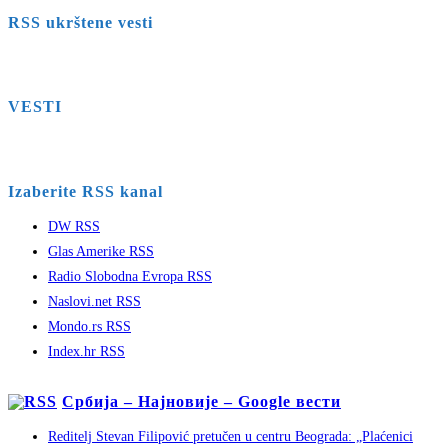
RSS ukrštene vesti
VESTI
Izaberite RSS kanal
DW RSS
Glas Amerike RSS
Radio Slobodna Evropa RSS
Naslovi.net RSS
Mondo.rs RSS
Index.hr RSS
Србија – Најновије – Google вести
Reditelj Stevan Filipović pretučen u centru Beograda: „Plaćenici