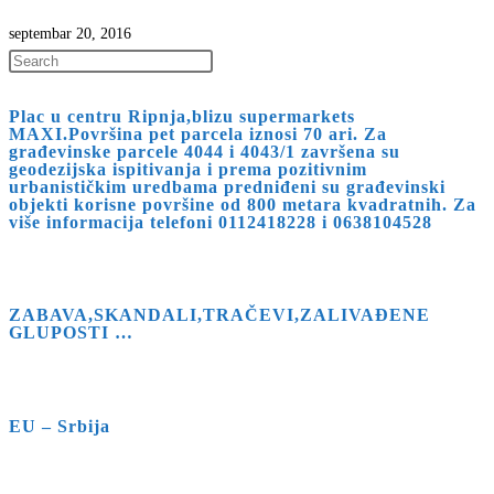
septembar 20, 2016
Press
Escape
Plac u centru Ripnja,blizu supermarkets
to
MAXI.Površina pet parcela iznosi 70 ari. Za
close
građevinske parcele 4044 i 4043/1 završena su
geodezijska ispitivanja i prema pozitivnim
the
urbanističkim uredbama predniđeni su građevinski
search
objekti korisne površine od 800 metara kvadratnih. Za
više informacija telefoni 0112418228 i 0638104528
panel.
ZABAVA,SKANDALI,TRAČEVI,ZALIVAĐENE
GLUPOSTI …
EU – Srbija