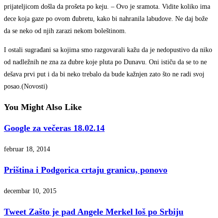
prijateljicom došla da prošeta po keju. – Ovo je sramota. Vidite koliko ima
dece koja gaze po ovom đubretu, kako bi nahranila labudove. Ne daj bože
da se neko od njih zarazi nekom boleštinom.
I ostali sugrađani sa kojima smo razgovarali kažu da je nedopustivo da niko
od nadležnih ne zna za đubre koje pluta po Dunavu. Oni ističu da se to ne
dešava prvi put i da bi neko trebalo da bude kažnjen zato što ne radi svoj
posao.(Novosti)
You Might Also Like
Google za večeras 18.02.14
februar 18, 2014
Priština i Podgorica crtaju granicu, ponovo
decembar 10, 2015
Tweet Zašto je pad Angele Merkel loš po Srbiju