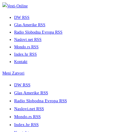
Skip
to
DW RSS
content
Glas Amerike RSS
Radio Slobodna Evropa RSS
Naslovi.net RSS
Mondo.rs RSS
Index.hr RSS
Kontakt
Meni
Zatvori
DW RSS
Glas Amerike RSS
Radio Slobodna Evropa RSS
Naslovi.net RSS
Mondo.rs RSS
Index.hr RSS