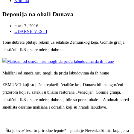
Kontakt
Deponija na obali Dunava
Post
mart 7, 2016
published:
Post
UDARNE VESTI
category:
Tone đubreta plutaju rekom uz šetalište Zemunskog keja. Gomile granja,
plastičnih flaša, stare odeće, đubreta…
Mališani od smeća nisu mogli da priđu labudovima da ih hrane
ZEMUNCI koji su juče preplavili šetalište kraj Dunava bili su ogorčeni
prizorom koji su zatekli u blizini restorana „Venecija“. Gomile granja,
plastičnih flaša, stare odeće, đubreta, bile su pored obale… A odmah pored
smetlišta desetine mališana i odraslih koji su hranili labudove.
– Šta je ovo? Jesu to prirodne lepote? – pitala je Nevenka Simić, koja je sa