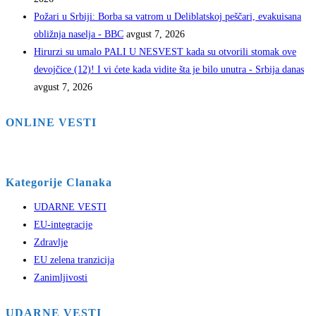
Požari u Srbiji: Borba sa vatrom u Deliblatskoj peščari, evakuisana
obližnja naselja - BBC
avgust 7, 2026
Hirurzi su umalo PALI U NESVEST kada su otvorili stomak ove
devojčice (12)! I vi ćete kada vidite šta je bilo unutra - Srbija danas
avgust 7, 2026
ONLINE VESTI
Kategorije Clanaka
UDARNE VESTI
EU-integracije
Zdravlje
EU zelena tranzicija
Zanimljivosti
UDARNE VESTI