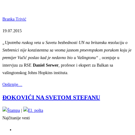
Branka Trivić
19.07.2015
„U
potreba ruskog veta u Savetu bezbednosti UN na britansku rezoluciju o
Srebrenici nije konzistentna sa veoma jasnom proevropskom porukom koju je
premijer Vučić poslao kad je nedavno bio u Vašingtonu“
, ocenjuje u
intervjuu za RSE
Daniel Serwer
,
profesor i ekspert za Balkan sa
vašingtonskog Johns Hopkins instituta.
Opširnije…
ĐOKOVIĆI NA SVETOM STEFANU
|
Najčitanije vesti