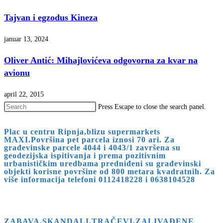
Tajvan i egzodus Kineza
januar 13, 2024
Oliver Antić: Mihajlovićeva odgovorna za kvar na
avionu
april 22, 2015
Press Escape to close the search panel.
Plac u centru Ripnja,blizu supermarkets
MAXI.Površina pet parcela iznosi 70 ari. Za
građevinske parcele 4044 i 4043/1 završena su
geodezijska ispitivanja i prema pozitivnim
urbanističkim uredbama predniđeni su građevinski
objekti korisne površine od 800 metara kvadratnih. Za
više informacija telefoni 0112418228 i 0638104528
ZABAVA,SKANDALI,TRAČEVI,ZALIVAĐENE