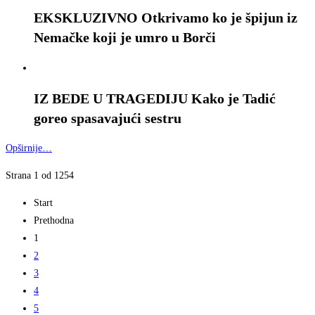
EKSKLUZIVNO Otkrivamo ko je špijun iz
Nemačke koji je umro u Borči
IZ BEDE U TRAGEDIJU Kako je Tadić
goreo spasavajući sestru
Opširnije…
Strana 1 od 1254
Start
Prethodna
1
2
3
4
5