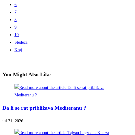
6
7
8
9
10
Sledeća
Kraj
You Might Also Like
Da li se rat približava Mediteranu ?
jul 31, 2026