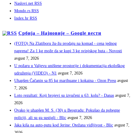
Naslovi.net RSS
Mondo.rs RSS
Index.hr RSS
Србија – Најновије – Google вести
(FOTO) Na Zlatiboru žu-žu prodaju na komad - cena jednog
paprena! Za 1 kg može da se kupi 3 kg svinjskog buta - Novosti
avgust 7, 2026
U požaru u Valjevu uništene prostorije i dokumentacija ekološkog
udruženja (VIDEO) - N1
avgust 7, 2026
Uhapšen Čačanin sa 85 kg marihuane i kokaina - Ozon Press
avgust
7, 2026
Loto rezultati: Koji brojevi su izvučeni u 63. kolu? - Danas
avgust 7,
2026
Ovako je uhapšen M. S. (30) u Beogradu: Pokušao da pobegne
policiji, ali su ga sustigli - Blic
avgust 7, 2026
Jaka kiša na auto-putu kod Jerine: Otežana vidljivost - Blic
avgust 7,
2026