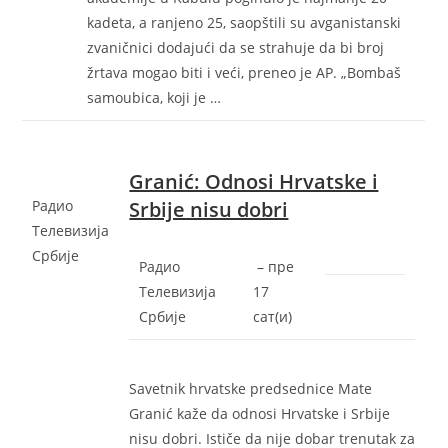
kadeta, a ranjeno 25, saopštili su avganistanski
zvaničnici dodajući da se strahuje da bi broj
žrtava mogao biti i veći, preneo je AP. „Bombaš
samoubica, koji je …
Granić: Odnosi Hrvatske i
Радио
Srbije nisu dobri
Телевизија
Србије
Радио
–
‎пре
Телевизија
17
Србије
сат(и)‎
Savetnik hrvatske predsednice Mate
Granić kaže da odnosi Hrvatske i Srbije
nisu dobri. Ističe da nije dobar trenutak za