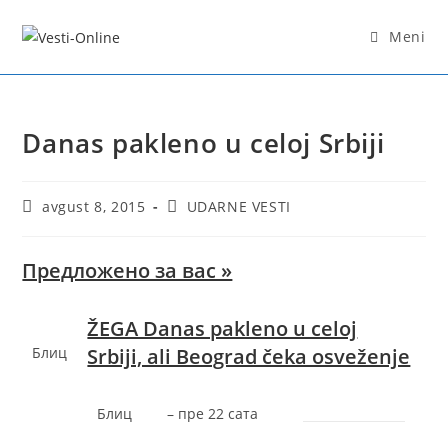
Skip
to
Meni
content
Danas pakleno u celoj Srbiji
Post
Post
avgust 8, 2015
UDARNE VESTI
published:
category:
Предложено за вас »
ŽEGA Danas pakleno u celoj
Блиц
Srbiji, ali Beograd čeka osveženje
Блиц
–
‎пре 22 сата‎