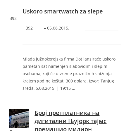
Uskoro smartwatch za slepe
B92
B92
–
‎05.08.2015.‎
Mlada južnokorejska firma Dot lansiraće uskoro
pametan sat namenjen slabovidim i slepim
osobama, koji će u vreme prazničnih sniženja
krajem godine koštati 300 dolara. Izvor: Tanjug
sreda, 5.08.2015. | 19:15 …
Број претплатника на
дигитални Њујорк тајмс
премашио милион