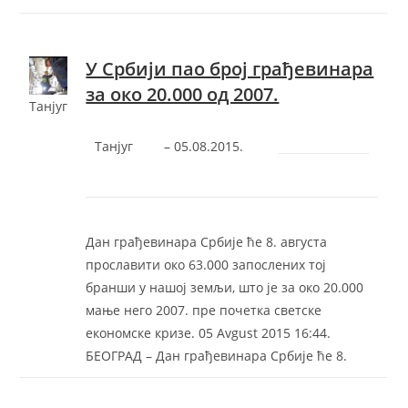
У Србиjи пао броj грађевинара
за око 20.000 од 2007.
Танјуг
Танјуг
–
‎05.08.2015.‎
Дан грађевинара Србиjе ће 8. августа
прославити око 63.000 запослених тоj
бранши у нашоj земљи, што jе за око 20.000
мање него 2007. пре почетка светске
економске кризе. 05 Avgust 2015 16:44.
БEOГРAД – Дан грађевинара Србиjе ће 8.