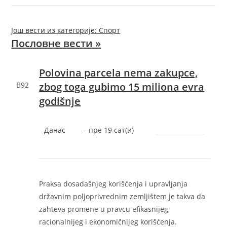
Још вести из категорије: Спорт
Пословне вести »
Polovina parcela nema zakupce,
B92
zbog toga gubimo 15 miliona evra
godišnje
Данас
–
‎пре 19 сат(и)‎
Praksa dosadašnjeg korišćenja i upravljanja
državnim poljoprivrednim zemljištem je takva da
zahteva promene u pravcu efikasnijeg,
racionalnijeg i ekonomičnijeg korišćenja.