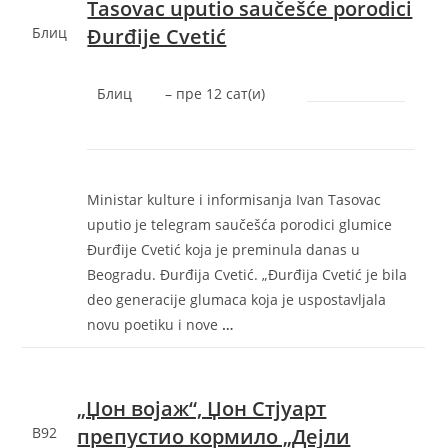
Tasovac uputio saučešće porodici
Блиц
Đurđije Cvetić
Блиц
–
‎пре 12 сат(и)‎
Ministar kulture i informisanja Ivan Tasovac
uputio je telegram saučešća porodici glumice
Đurđije Cvetić koja je preminula danas u
Beogradu. Đurđija Cvetić. „Đurđija Cvetić je bila
deo generacije glumaca koja je uspostavljala
novu poetiku i nove
…
„Џон војаж“, Џон Стјуарт
B92
препустио кормило „Дејли