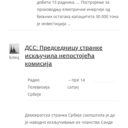
добити 15 радника. … Постројење за
производњу електричне енергије од
биљних остатака капацитета 30.000 тона
је инвестиција …
ДСС: Председницу странке
искључила непостојећа
Блиц
комисија
Радио
–
‎пре 14
Телевизија
сат(и)‎
Србије
Демократска странка Србије саопштила је да
је наводно искључивање из чланства Санде