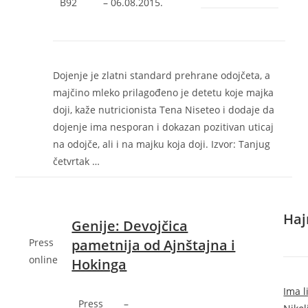
B92
–
‎06.08.2015.‎
Dojenje je zlatni standard prehrane odojčeta, a
majčino mleko prilagođeno je detetu koje majka
doji, kaže nutricionista Tena Niseteo i dodaje da
dojenje ima nesporan i dokazan pozitivan uticaj
na odojče, ali i na majku koja doji. Izvor: Tanjug
četvrtak …
Нај
Genije: Devojčica
Press
pametnija od Ajnštajna i
online
Hokinga
Ima l
Press
–