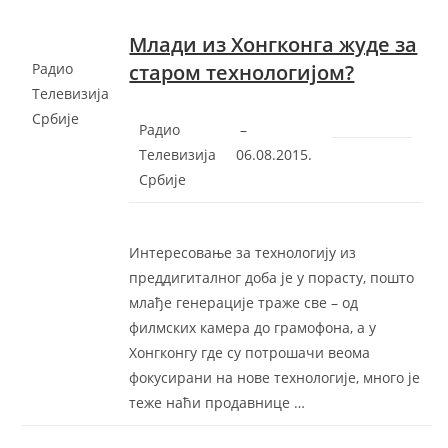
Млади из Хонгконга жуде за
Радио
старом технологијом?
Телевизија
Србије
Радио
–
Телевизија
‎06.08.2015.‎
Србије
Интересовање за технологију из
преддигиталног доба је у порасту, пошто
млађе генерације траже све – од
филмских камера до грамофона, а у
Хонгконгу где су потрошачи веома
фокусирани на нове технологије, много је
теже наћи продавнице …