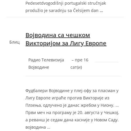
Pedesetdvogodišnji portugalski stručnjak
produžio je saradnju sa Čelsijem dan
…
Војводина са чешком
Блиц
Викторијом за Лигу Европе
Радио Телевизија
–
‎пре 16
Војводине
сат(и)‎
Фудбалери Војводине у плеј-офу за пласман у
Лигу Европе играће против Викторије из
Плзења, одлучено је данас жребом у Ниону. …
Први меч на програму је 20. августа у Чешкој,
а реванш је седам дана касније у Новом Саду.
војводина …