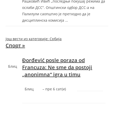
Рашковић Ивић „последњи покушај режима да
ослаби ДСС“. Општински одбор ДСС-а на
Палилули саопштио је претходно да је
дисциплинска комисија …
Још вести из категорије: Србија
Спорт »
Đorđević posle poraza od
Блиц
Francuza: Ne sme da postoji
„anonimna“ igra u timu
Блиц
–
‎пре 6 сат(и)‎