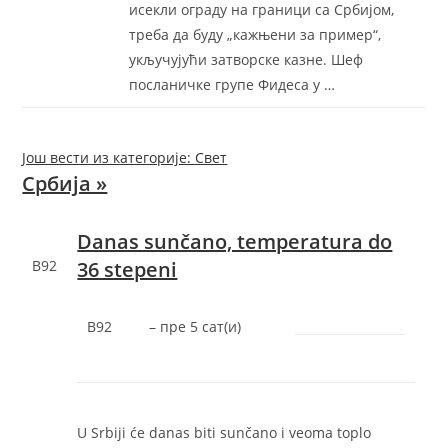
исекли ограду на граници са Србијом,
треба да буду „кажњени за пример“,
укључујући затворске казне. Шеф
посланичке групе Фидеса у …
Још вести из категорије: Свет
Србија »
Danas sunčano, temperatura do
B92
36 stepeni
B92
–
‎пре 5 сат(и)‎
U Srbiji će danas biti sunčano i veoma toplo