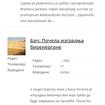
izjavila je poverenica za zaštitu ravnopravnosti
Brankica Janković nakon današnjeg susreta sa
premijerom Aleksandrom Vučićem. „Zajednički
smo konstatovali da
…
Бач: Почела изградња
биоенергане
Радио
Радио
–
‎пре
Телевизија
Телевизија
17
Војводине
Војводине
сат(и)‎
У индустријској зони у Бачу почела је
изградња биоенергане која треба да
буде завршена на пролеће. Посао ће