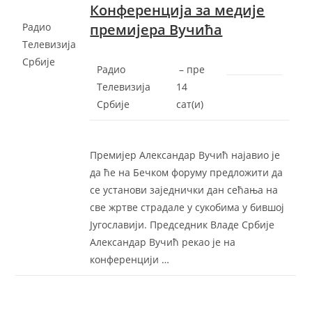
Конференција за медије
Радио
премијера Вучића
Телевизија
Србије
Радио
–
‎пре
Телевизија
14
Србије
сат(и)‎
Премијер Александар Вучић најавио је
да ће на Бечком форуму предложити да
се установи заједнички дан сећања на
све жртве страдале у сукобима у бившој
Југославији. Председник Владе Србије
Александар Вучић рекао је на
конференцији …