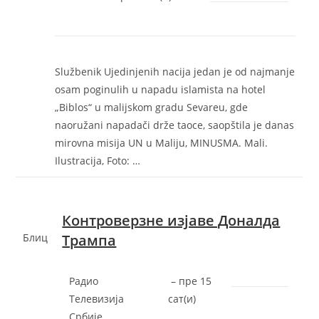
Službenik Ujedinjenih nacija jedan je od najmanje
osam poginulih u napadu islamista na hotel
„Biblos“ u malijskom gradu Sevareu, gde
naoružani napadači drže taoce, saopštila je danas
mirovna misija UN u Maliju, MINUSMA. Mali.
Ilustracija, Foto: …
Контроверзне изјаве Доналда
Блиц
Трампа
Радио
–
‎пре 15
Телевизија
сат(и)‎
Србије