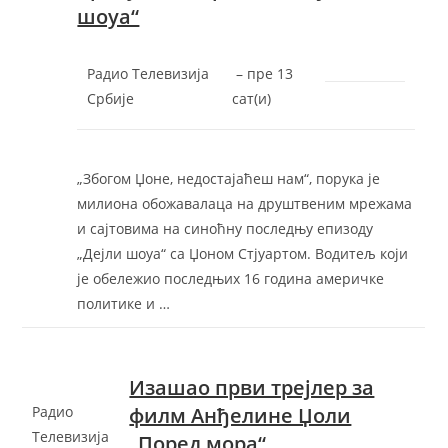
шоуа“
Радио Телевизија
–
‎пре 13
Србије
сат(и)‎
„Збогом Џоне, недостајаћеш нам“, порука је
милиона обожавалаца на друштвеним мрежама
и сајтовима на синоћну последњу епизоду
„Дејли шоуа“ са Џоном Стјуартом. Водитељ који
је обележио последњих 16 година америчке
политике и …
Изашао први трејлер за
Радио
филм Анђелине Џоли
Телевизија
„Поред мора“