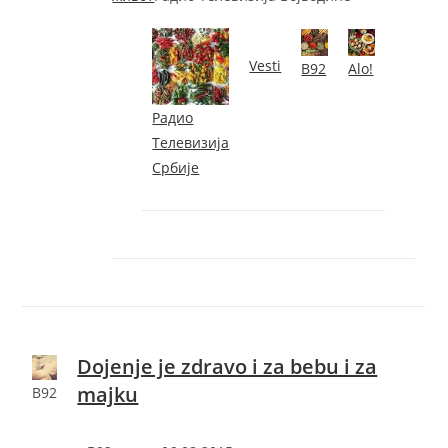
Vesti
B92
Alo!
Радио
Телевизија
Србије
Dojenje je zdravo i za bebu i za
majku
B92