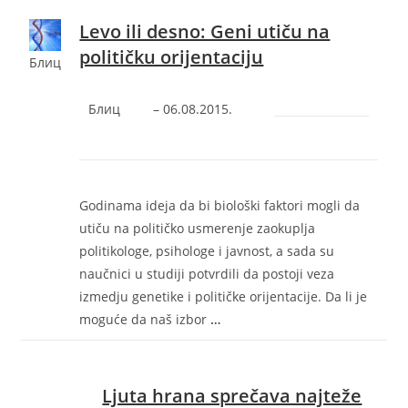
Levo ili desno: Geni utiču na
političku orijentaciju
Блиц
Блиц
–
‎06.08.2015.‎
Godinama ideja da bi biološki faktori mogli da
utiču na političko usmerenje zaokuplja
politikologe, psihologe i javnost, a sada su
naučnici u studiji potvrdili da postoji veza
izmedju genetike i političke orijentacije. Da li je
moguće da naš izbor
…
Ljuta hrana sprečava najteže