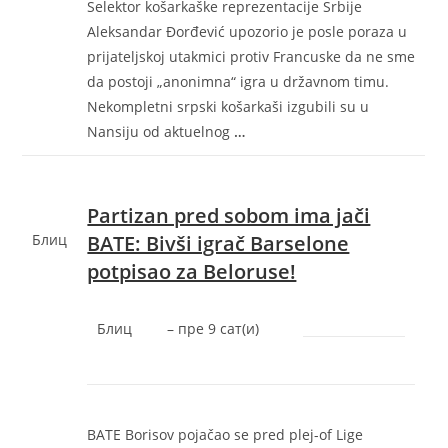
Selektor košarkaške reprezentacije Srbije
Aleksandar Đorđević upozorio je posle poraza u
prijateljskoj utakmici protiv Francuske da ne sme
da postoji „anonimna“ igra u državnom timu.
Nekompletni srpski košarkaši izgubili su u
Nansiju od aktuelnog
…
Partizan pred sobom ima jači
Блиц
BATE: Bivši igrač Barselone
potpisao za Beloruse!
Блиц
–
‎пре 9 сат(и)‎
BATE Borisov pojačao se pred plej-of Lige