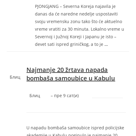
PJONGJANG – Severna Koreja najavila je
danas da će naredne nedelje uspostaviti
svoju vremensku zonu tako što će aktuelno
vreme vratiti za 30 minuta. Lokalno vreme u
Severnoj i Južnoj Koreji i Japanu je isto –
devet sati ispred griničkog, a to je
…
Najmanje 20 žrtava napada
Блиц
bombaša samoubice u Kabulu
Блиц
–
‎пре 9 сат(и)‎
U napadu bombaša samoubice ispred policijske
akademije u Kabulu poginulo je najmanje 20