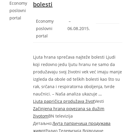
Economy
bolesti
poslovni
portal
Economy
–
poslovni
‎06.08.2015.‎
portal
Ljuta hrana sprečava najteže bolesti Ljudi
koji redovno jedu ljutu hranu ne samo da
produžavaju svoj životni vek već imaju manje
izgleda da obole od teških bolesti kao što su
rak, srčana i respiratorna oboljenja, tvrde
naučnici. – Naša analiza ukazuje
…
Ljuta papričica produžava život
Vesti
Začinjena hrana povezana sa dužim
životom
BN televizija
Детаљно:
Љута папричица продужава
живот
Радио Телевизија Војводине