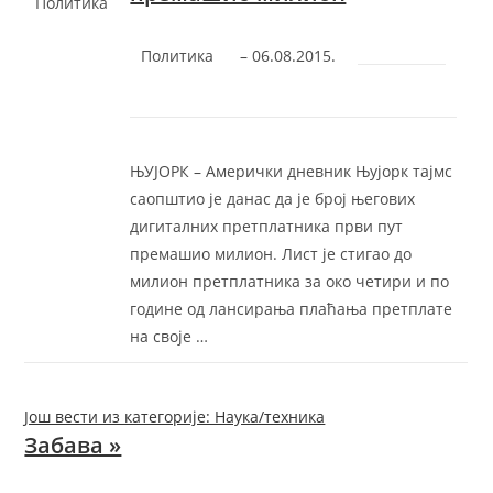
Политика
Политика
–
‎06.08.2015.‎
ЊУЈОРК – Амерички дневник Њујорк тајмс
саопштио је данас да је број његових
дигиталних претплатника први пут
премашио милион. Лист је стигао до
милион претплатника за око четири и по
године од лансирања плаћања претплате
на своје …
Још вести из категорије: Наука/техника
Забава »