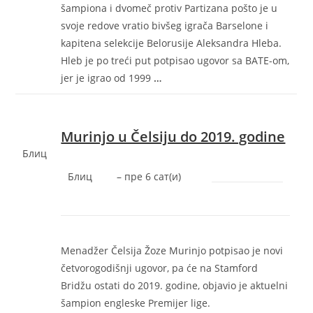
šampiona i dvomeč protiv Partizana pošto je u
svoje redove vratio bivšeg igrača Barselone i
kapitena selekcije Belorusije Aleksandra Hleba.
Hleb je po treći put potpisao ugovor sa BATE-om,
jer je igrao od 1999
…
Murinjo u Čelsiju do 2019. godine
Блиц
Блиц
–
‎пре 6 сат(и)‎
Menadžer Čelsija Žoze Murinjo potpisao je novi
četvorogodišnji ugovor, pa će na Stamford
Bridžu ostati do 2019. godine, objavio je aktuelni
šampion engleske Premijer lige.