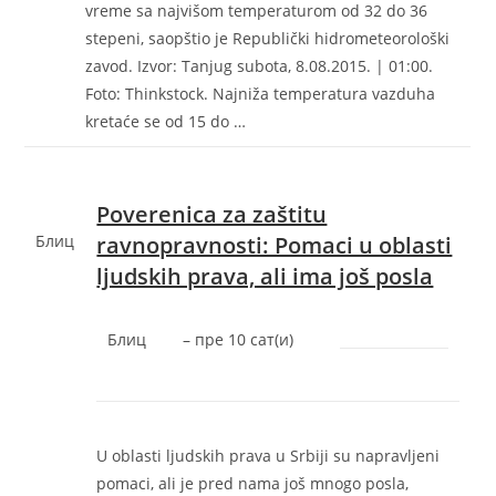
vreme sa najvišom temperaturom od 32 do 36
stepeni, saopštio je Republički hidrometeorološki
zavod. Izvor: Tanjug subota, 8.08.2015. | 01:00.
Foto: Thinkstock. Najniža temperatura vazduha
kretaće se od 15 do …
Poverenica za zaštitu
Блиц
ravnopravnosti: Pomaci u oblasti
ljudskih prava, ali ima još posla
Блиц
–
‎пре 10 сат(и)‎
U oblasti ljudskih prava u Srbiji su napravljeni
pomaci, ali je pred nama još mnogo posla,