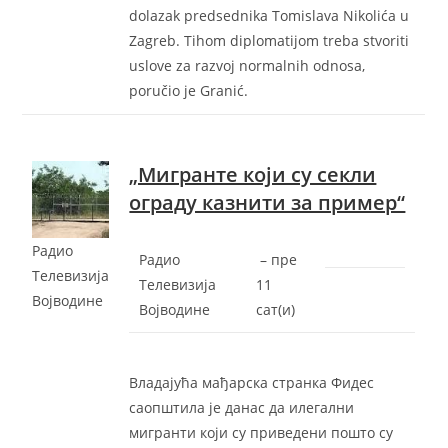
dolazak predsednika Tomislava Nikolića u
Zagreb. Tihom diplomatijom treba stvoriti
uslove za razvoj normalnih odnosa,
poručio je Granić.
„Мигранте који су секли
ограду казнити за пример“
Радио
Радио
–
‎пре
Телевизија
Телевизија
11
Војводине
Војводине
сат(и)‎
Владајућа мађарска странка Фидес
саопштила је данас да илегални
мигранти који су приведени пошто су