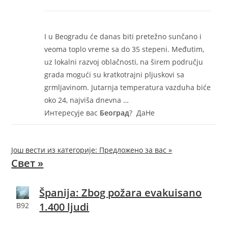
I u Beogradu će danas biti pretežno sunčano i
veoma toplo vreme sa do 35 stepeni. Međutim,
uz lokalni razvoj oblačnosti, na širem području
grada mogući su kratkotrajni pljuskovi sa
grmljavinom. Jutarnja temperatura vazduha biće
oko 24, najviša dnevna …
Интересује вас
Београд
?
Да
Не
Још вести из категорије: Предложено за вас »
Свет »
Španija: Zbog požara evakuisano
1.400 ljudi
B92