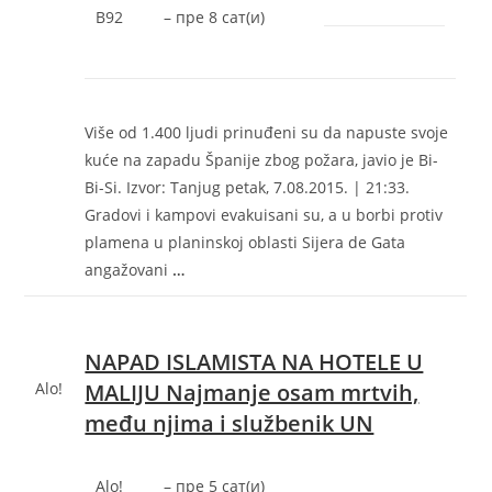
B92
–
‎пре 8 сат(и)‎
Više od 1.400 ljudi prinuđeni su da napuste svoje
kuće na zapadu Španije zbog požara, javio je Bi-
Bi-Si. Izvor: Tanjug petak, 7.08.2015. | 21:33.
Gradovi i kampovi evakuisani su, a u borbi protiv
plamena u planinskoj oblasti Sijera de Gata
angažovani
…
NAPAD ISLAMISTA NA HOTELE U
Alo!
MALIJU Najmanje osam mrtvih,
među njima i službenik UN
Alo!
–
‎пре 5 сат(и)‎