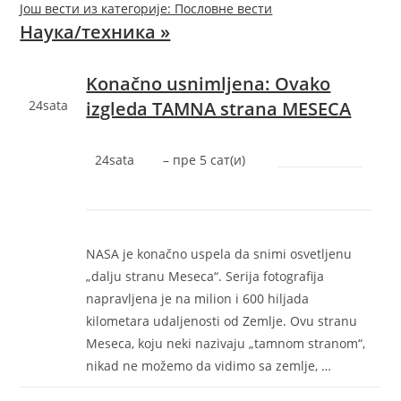
Још вести из категорије: Пословне вести
Наука/техника »
Konačno usnimljena: Ovako
24sata
izgleda TAMNA strana MESECA
24sata
–
‎пре 5 сат(и)‎
NASA je konačno uspela da snimi osvetljenu
„dalju stranu Meseca“. Serija fotografija
napravljena je na milion i 600 hiljada
kilometara udaljenosti od Zemlje. Ovu stranu
Meseca, koju neki nazivaju „tamnom stranom“,
nikad ne možemo da vidimo sa zemlje, …