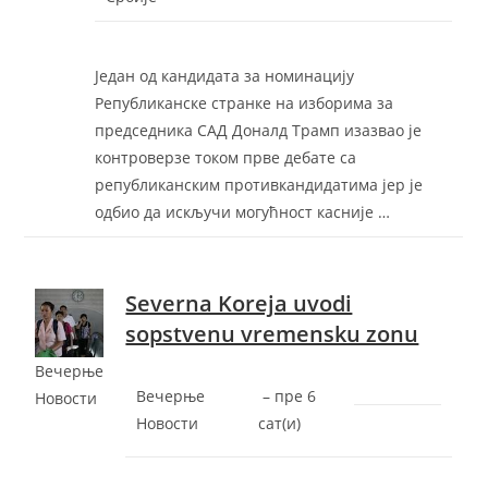
Један од кандидата за номинацију
Републиканске странке на изборима за
председника САД Доналд Трамп изазвао је
контроверзе током прве дебате са
републиканским противкандидатима јер је
одбио да искључи могућност касније …
Severna Koreja uvodi
sopstvenu vremensku zonu
Вечерње
Вечерње
–
‎пре 6
Новости
Новости
сат(и)‎