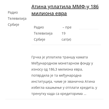
Атина уплатила ММФ-у 186
Радио
милиона евра
Телевизија
Србије
Радио
–
‎пре
Телевизија
19
Србије
сат(и)‎
Грчка је уплатила траншу камата
Међународном монетарном фонду у
износу од 186,3 милиона евра,
потврдила је та међународна
институција, чиме је званична Атина
избегла кашњење у отплати кредита, у
тренутку када са кредиторима …