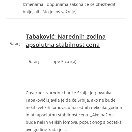
Izmenama i dopunama zakona će se obezbediti
bolje, ali i što je još važnije, …
Tabaković: Narednih godina
Блиц
apsolutna stabilnost cena
Блиц
–
‎пре 5 сат(и)‎
Guverner Narodne banke Srbije Jorgovanka
Tabaković izjavila je da će Srbija, ako ne bude
nekih velikih lomova, u narednih nekoliko godina
imati apsolutnu stabilnost cena. „Ako baš ne
bude nekih velikih lomova, poput onog s početka
ove godine kada je …