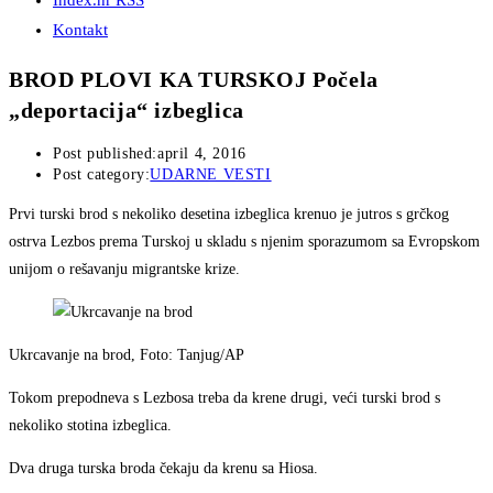
Index.hr RSS
Kontakt
BROD PLOVI KA TURSKOJ Počela
„deportacija“ izbeglica
Post published:
april 4, 2016
Post category:
UDARNE VESTI
Prvi turski brod s nekoliko desetina izbeglica krenuo je jutros s grčkog
ostrva Lezbos prema Turskoj u skladu s njenim sporazumom sa Evropskom
unijom o rešavanju migrantske krize.
Ukrcavanje na brod, Foto: Tanjug/AP
Tokom prepodneva s Lezbosa treba da krene drugi, veći turski brod s
nekoliko stotina izbeglica.
Dva druga turska broda čekaju da krenu sa Hiosa.