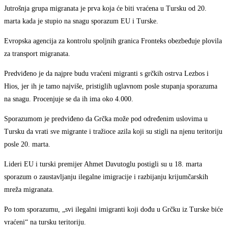
Jutrošnja grupa migranata je prva koja će biti vraćena u Tursku od 20.
marta kada je stupio na snagu sporazum EU i Turske.
Evropska agencija za kontrolu spoljnih granica Fronteks obezbeđuje plovila
za transport migranata.
Predviđeno je da najpre budu vraćeni migranti s grčkih ostrva Lezbos i
Hios, jer ih je tamo najviše, pristiglih uglavnom posle stupanja sporazuma
na snagu. Procenjuje se da ih ima oko 4.000.
Sporazumom je predviđeno da Grčka može pod određenim uslovima u
Tursku da vrati sve migrante i tražioce azila koji su stigli na njenu teritoriju
posle 20. marta.
Lideri EU i turski premijer Ahmet Davutoglu postigli su u 18. marta
sporazum o zaustavljanju ilegalne imigracije i razbijanju krijumčarskih
mreža migranata.
Po tom sporazumu, „svi ilegalni imigranti koji dođu u Grčku iz Turske biće
vraćeni“ na tursku teritoriju.