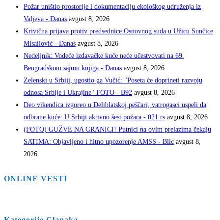
Požar uništio prostorije i dokumentaciju ekološkog udruženja iz
Valjeva - Danas
avgust 8, 2026
Krivična prijava protiv predsednice Osnovnog suda u Užicu Sunčice
Misailović - Danas
avgust 8, 2026
Nedeljnik: Vodeće izdavačke kuće neće učestvovati na 69.
Beogradskom sajmu knjiga - Danas
avgust 8, 2026
Zelenski u Srbiji, ugostio ga Vučić: "Poseta će doprineti razvoju
odnosa Srbije i Ukrajine" FOTO - B92
avgust 8, 2026
Deo vikendica izgoreo u Deliblatskoj peščari, vatrogasci uspeli da
odbrane kuće: U Srbiji aktivno šest požara - 021.rs
avgust 8, 2026
(FOTO) GUŽVE NA GRANICI! Putnici na ovim prelazima čekaju
SATIMA: Objavljeno i hitno upozorenje AMSS - Blic
avgust 8,
2026
ONLINE VESTI
Kategorije Clanaka