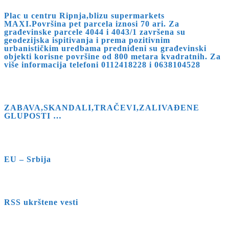
Plac u centru Ripnja,blizu supermarkets
MAXI.Površina pet parcela iznosi 70 ari. Za
građevinske parcele 4044 i 4043/1 završena su
geodezijska ispitivanja i prema pozitivnim
urbanističkim uredbama predniđeni su građevinski
objekti korisne površine od 800 metara kvadratnih. Za
više informacija telefoni 0112418228 i 0638104528
ZABAVA,SKANDALI,TRAČEVI,ZALIVAĐENE
GLUPOSTI …
EU – Srbija
RSS ukrštene vesti