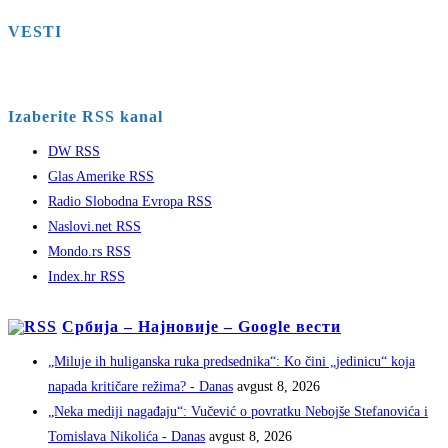
VESTI
Izaberite RSS kanal
DW RSS
Glas Amerike RSS
Radio Slobodna Evropa RSS
Naslovi.net RSS
Mondo.rs RSS
Index.hr RSS
Србија – Најновије – Google вести
„Miluje ih huliganska ruka predsednika“: Ko čini „jedinicu“ koja
napada kritičare režima? - Danas
avgust 8, 2026
„Neka mediji nagađaju“: Vučević o povratku Nebojše Stefanovića i
Tomislava Nikolića - Danas
avgust 8, 2026