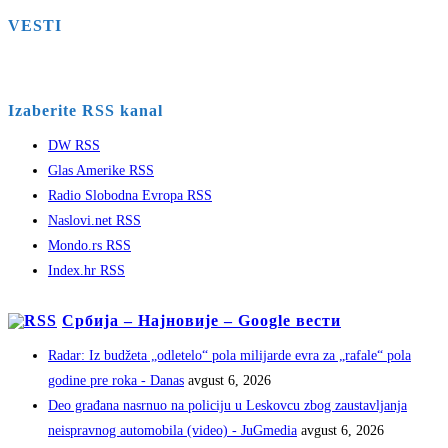
VESTI
Izaberite RSS kanal
DW RSS
Glas Amerike RSS
Radio Slobodna Evropa RSS
Naslovi.net RSS
Mondo.rs RSS
Index.hr RSS
Србија – Најновије – Google вести
Radar: Iz budžeta „odletelo“ pola milijarde evra za „rafale“ pola
godine pre roka - Danas
avgust 6, 2026
Deo građana nasrnuo na policiju u Leskovcu zbog zaustavljanja
neispravnog automobila (video) - JuGmedia
avgust 6, 2026