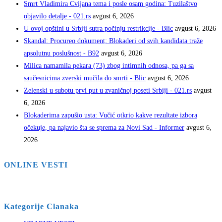
Smrt Vladimira Cvijana tema i posle osam godina: Tuzilaštvo
objavilo detalje - 021.rs
avgust 6, 2026
U ovoj opštini u Srbiji sutra počinju restrikcije - Blic
avgust 6, 2026
Skandal: Procureo dokument; Blokaderi od svih kandidata traže
apsolutnu poslušnost - B92
avgust 6, 2026
Milica namamila pekara (73) zbog intimnih odnosa, pa ga sa
saučesnicima zverski mučila do smrti - Blic
avgust 6, 2026
Zelenski u subotu prvi put u zvaničnoj poseti Srbiji - 021.rs
avgust
6, 2026
Blokaderima zapušio usta: Vučić otkrio kakve rezultate izbora
očekuje, pa najavio šta se sprema za Novi Sad - Informer
avgust 6,
2026
ONLINE VESTI
Kategorije Clanaka