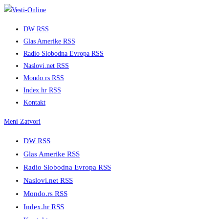
Skip
to
DW RSS
content
Glas Amerike RSS
Radio Slobodna Evropa RSS
Naslovi.net RSS
Mondo.rs RSS
Index.hr RSS
Kontakt
Meni
Zatvori
DW RSS
Glas Amerike RSS
Radio Slobodna Evropa RSS
Naslovi.net RSS
Mondo.rs RSS
Index.hr RSS