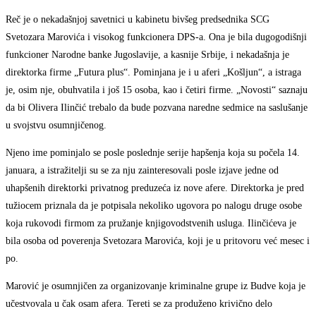
Reč je o nekadašnjoj savetnici u kabinetu bivšeg predsednika SCG
Svetozara Marovića i visokog funkcionera DPS-a. Ona je bila dugogodišnji
funkcioner Narodne banke Jugoslavije, a kasnije Srbije, i nekadašnja je
direktorka firme „Futura plus“. Pominjana je i u aferi „Košljun“, a istraga
je, osim nje, obuhvatila i još 15 osoba, kao i četiri firme. „Novosti“ saznaju
da bi Olivera Ilinčić trebalo da bude pozvana naredne sedmice na saslušanje
u svojstvu osumnjičenog.
Njeno ime pominjalo se posle poslednje serije hapšenja koja su počela 14.
januara, a istražitelji su se za nju zainteresovali posle izjave jedne od
uhapšenih direktorki privatnog preduzeća iz nove afere. Direktorka je pred
tužiocem priznala da je potpisala nekoliko ugovora po nalogu druge osobe
koja rukovodi firmom za pružanje knjigovodstvenih usluga. Ilinčićeva je
bila osoba od poverenja Svetozara Marovića, koji je u pritovoru već mesec i
po.
Marović je osumnjičen za organizovanje kriminalne grupe iz Budve koja je
učestvovala u čak osam afera. Tereti se za produženo krivično delo