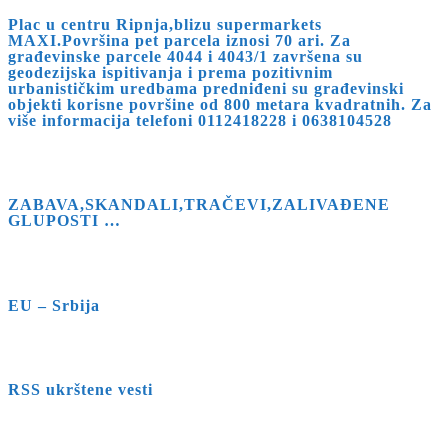
Plac u centru Ripnja,blizu supermarkets
to
MAXI.Površina pet parcela iznosi 70 ari. Za
close
građevinske parcele 4044 i 4043/1 završena su
geodezijska ispitivanja i prema pozitivnim
the
urbanističkim uredbama predniđeni su građevinski
search
objekti korisne površine od 800 metara kvadratnih. Za
više informacija telefoni 0112418228 i 0638104528
panel.
ZABAVA,SKANDALI,TRAČEVI,ZALIVAĐENE
GLUPOSTI …
EU – Srbija
RSS ukrštene vesti