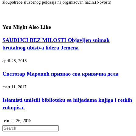
zloupotrebe službenog položaja na organizovan način.(Novosti)
You Might Also Like
SAUDIJCI BEZ MILOSTI Objavljen snimak
brutalnog ubistva lidera Jemena
april 28, 2018
Светозар Маровић признао сва кривична дела
mart 11, 2017
Islamisti uništili biblioteku sa hiljadama knjiga i retkih
rukopisa!
februar 26, 2015
Press
Escape