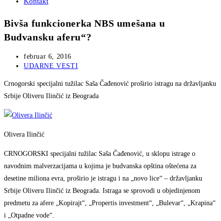
Kontakt
Bivša funkcionerka NBS umešana u
Budvansku aferu“?
Post
februar 6, 2016
published:
Post
UDARNE VESTI
category:
Crnogorski specijalni tužilac Saša Čađenović proširio istragu na državljanku
Srbije Oliveru Ilinčić iz Beograda
Olivera Ilinčić
CRNOGORSKI specijalni tužilac Saša Čađenović, u sklopu istrage o
navodnim malverzacijama u kojima je budvanska opština oštećena za
desetine miliona evra, proširio je istragu i na „novo lice“ – državljanku
Srbije Oliveru Ilinčić iz Beograda. Istraga se sprovodi u objedinjenom
predmetu za afere „Kopirajt“, „Propertis investment“, „Bulevar“, „Krapina“
i „Otpadne vode“.