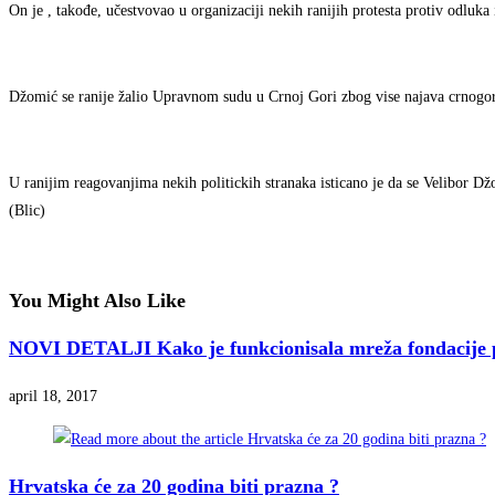
On je , takođe, učestvovao u organizaciji nekih ranijih protesta protiv odluka
Džomić se ranije žalio Upravnom sudu u Crnoj Gori zbog vise najava crnogorsk
U ranijim reagovanjima nekih politickih stranaka isticano je da se Velibor Dž
(Blic)
You Might Also Like
NOVI DETALJI Kako je funkcionisala mreža fondacije pr
april 18, 2017
Hrvatska će za 20 godina biti prazna ?