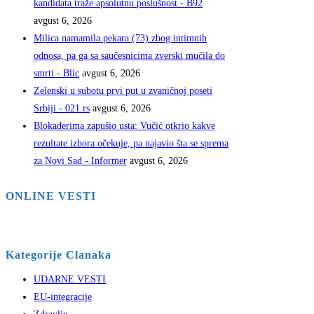
kandidata traže apsolutnu poslušnost - B92
avgust 6, 2026
Milica namamila pekara (73) zbog intimnih
odnosa, pa ga sa saučesnicima zverski mučila do
smrti - Blic
avgust 6, 2026
Zelenski u subotu prvi put u zvaničnoj poseti
Srbiji - 021.rs
avgust 6, 2026
Blokaderima zapušio usta: Vučić otkrio kakve
rezultate izbora očekuje, pa najavio šta se sprema
za Novi Sad - Informer
avgust 6, 2026
ONLINE VESTI
Kategorije Clanaka
UDARNE VESTI
EU-integracije