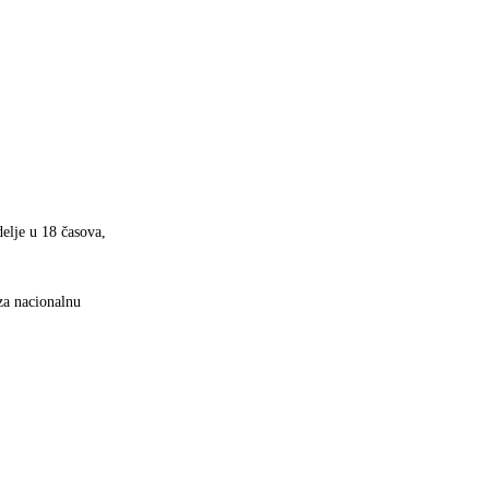
elje u 18 časova,
za nacionalnu