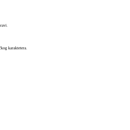
ravi.
čkog karaktetera.