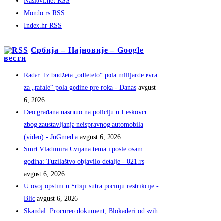
Naslovi.net RSS
Mondo.rs RSS
Index.hr RSS
Србија – Најновије – Google
вести
Radar: Iz budžeta „odletelo“ pola milijarde evra
za „rafale“ pola godine pre roka - Danas
avgust
6, 2026
Deo građana nasrnuo na policiju u Leskovcu
zbog zaustavljanja neispravnog automobila
(video) - JuGmedia
avgust 6, 2026
Smrt Vladimira Cvijana tema i posle osam
godina: Tuzilaštvo objavilo detalje - 021.rs
avgust 6, 2026
U ovoj opštini u Srbiji sutra počinju restrikcije -
Blic
avgust 6, 2026
Skandal: Procureo dokument; Blokaderi od svih