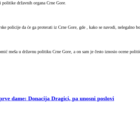
 i politike državnih organa Crne Gore.
e policije da će ga proterati iz Crne Gore, gde , kako se navodi, nelegalno bo
omić meša u državnu politiku Crne Gore, a on sam je često iznosio ocene politi
ve dame: Donacija Dragici, pa unosni poslovi