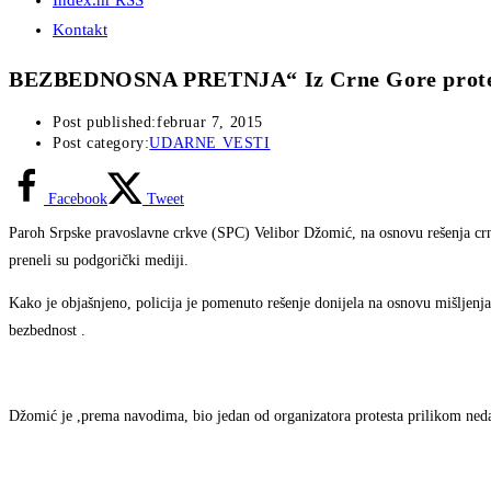
Index.hr RSS
Kontakt
BEZBEDNOSNA PRETNJA“ Iz Crne Gore proter
Post published:
februar 7, 2015
Post category:
UDARNE VESTI
Facebook
Tweet
Paroh Srpske pravoslavne crkve (SPC) Velibor Džomić, na osnovu rešenja crn
preneli su podgorički mediji.
Kako je objašnjeno, policija je pomenuto rešenje donijela na osnovu mišljen
bezbednost .
Džomić je ,prema navodima, bio jedan od organizatora protesta prilikom ne