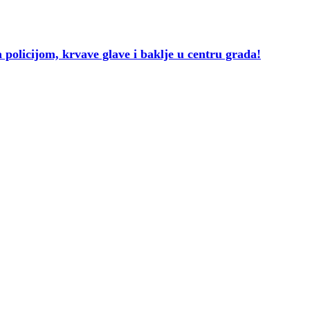
licijom, krvave glave i baklje u centru grada!