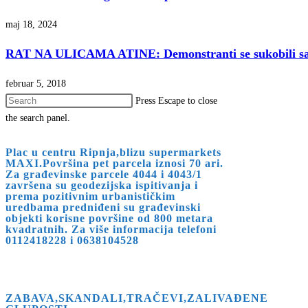
maj 18, 2024
RAT NA ULICAMA ATINE: Demonstranti se sukobili sa po
februar 5, 2018
Press Escape to close
the search panel.
Plac u centru Ripnja,blizu supermarkets
MAXI.Površina pet parcela iznosi 70 ari.
Za građevinske parcele 4044 i 4043/1
završena su geodezijska ispitivanja i
prema pozitivnim urbanističkim
uredbama predniđeni su građevinski
objekti korisne površine od 800 metara
kvadratnih. Za više informacija telefoni
0112418228 i 0638104528
ZABAVA,SKANDALI,TRAČEVI,ZALIVAĐENE