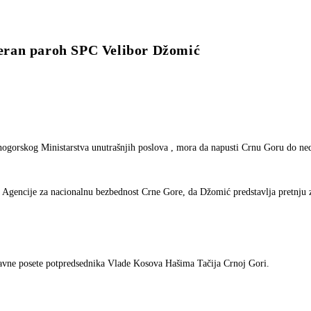
an paroh SPC Velibor Džomić
ogorskog Ministarstva unutrašnjih poslova , mora da napusti Crnu Goru do ned
ja Agencije za nacionalnu bezbednost Crne Gore, da Džomić predstavlja pretnju 
davne posete potpredsednika Vlade Kosova Hašima Tačija Crnoj Gori.