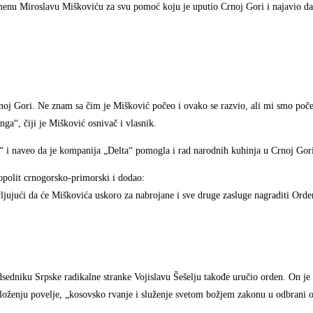
smenu Miroslavu Miškoviću za svu pomoć koju je uputio Crnoj Gori i najavio da
oj Gori. Ne znam sa čim je Mišković počeo i ovako se razvio, ali mi smo poče
ga“, čiji je Mišković osnivač i vlasnik.
u“ i naveo da je kompanija „Delta“ pomogla i rad narodnih kuhinja u Crnoj Gor
opolit crnogorsko-primorski i dodao:
jujući da će Miškovića uskoro za nabrojane i sve druge zasluge nagraditi Ord
dsedniku Srpske radikalne stranke Vojislavu Šešelju takođe uručio orden. On je
oženju povelje, „kosovsko rvanje i služenje svetom božjem zakonu u odbrani 