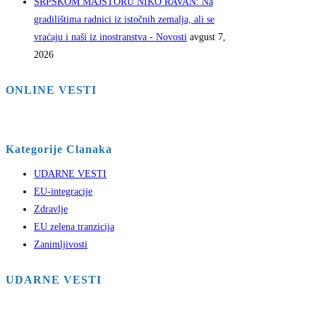
SRPSKOM MAJSTORU NIKO RAVAN: Na
gradilištima radnici iz istočnih zemalja, ali se
vraćaju i naši iz inostranstva - Novosti
avgust 7,
2026
ONLINE VESTI
Kategorije Clanaka
UDARNE VESTI
EU-integracije
Zdravlje
EU zelena tranzicija
Zanimljivosti
UDARNE VESTI