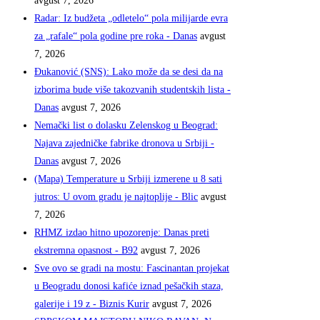
avgust 7, 2026
Radar: Iz budžeta „odletelo“ pola milijarde evra
za „rafale“ pola godine pre roka - Danas
avgust
7, 2026
Đukanović (SNS): Lako može da se desi da na
izborima bude više takozvanih studentskih lista -
Danas
avgust 7, 2026
Nemački list o dolasku Zelenskog u Beograd:
Najava zajedničke fabrike dronova u Srbiji -
Danas
avgust 7, 2026
(Mapa) Temperature u Srbiji izmerene u 8 sati
jutros: U ovom gradu je najtoplije - Blic
avgust
7, 2026
RHMZ izdao hitno upozorenje: Danas preti
ekstremna opasnost - B92
avgust 7, 2026
Sve ovo se gradi na mostu: Fascinantan projekat
u Beogradu donosi kafiće iznad pešačkih staza,
galerije i 19 z - Biznis Kurir
avgust 7, 2026