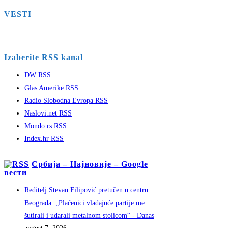
VESTI
Izaberite RSS kanal
DW RSS
Glas Amerike RSS
Radio Slobodna Evropa RSS
Naslovi.net RSS
Mondo.rs RSS
Index.hr RSS
Србија – Најновије – Google
вести
Reditelj Stevan Filipović pretučen u centru
Beograda: „Plaćenici vladajuće partije me
šutirali i udarali metalnom stolicom“ - Danas