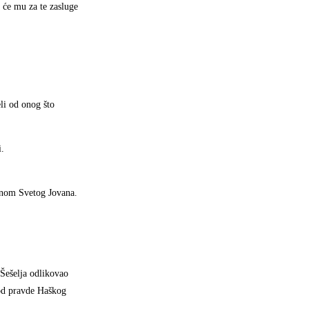
 će mu za te zasluge
li od onog što
i.
enom Svetog Jovana.
 Šešelja odlikovao
od pravde Haškog