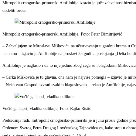
Mitropolit crnogorsko-primorski Amfilohije izrazio je juče zahvalnost bizni
dodeliti orden!
Mitropolit crnogorsko-primorski Amfilohije, Foto: Petar Dimitrijević
– Zahvaljujem se Miroslavu Miškoviću na učestvovanju u gradnji hrama u Crn
nemamo – izjavio je Amfilohije na proslavi 25 godina postojanja „Delta holdin
Amfilohije je naglasio i da to nije jedino zbog čega su „blagodarni Mišković
– Ćerka Miškovića je tu glavna, ona nam je najviše pomogla – izjavio je mitr
– Neka vam Gospod uzvrati svakim blagoslovom – rekao je Amfilohije, najavl
Vučić ga hapsi, vladika odlikuje, Foto: Rajko Ristić
Podsećanja radi, mitropolit crnogorsko-primorski je u junu prošle godine pre
Ordenom Svetog Petra Drugog Lovćenskog Tajnovidca za, kako stoji u obrazl
suda, kojem tragovi smrde nečovještvom“. (Alo)