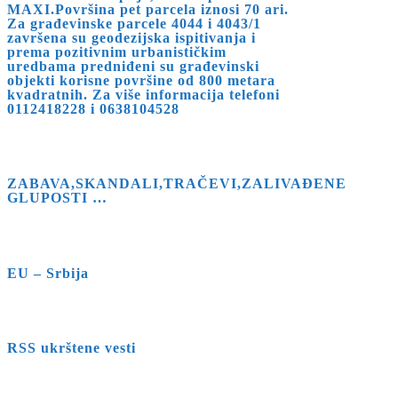
MAXI.Površina pet parcela iznosi 70 ari.
Za građevinske parcele 4044 i 4043/1
završena su geodezijska ispitivanja i
prema pozitivnim urbanističkim
uredbama predniđeni su građevinski
objekti korisne površine od 800 metara
kvadratnih. Za više informacija telefoni
0112418228 i 0638104528
ZABAVA,SKANDALI,TRAČEVI,ZALIVAĐENE
GLUPOSTI …
EU – Srbija
RSS ukrštene vesti