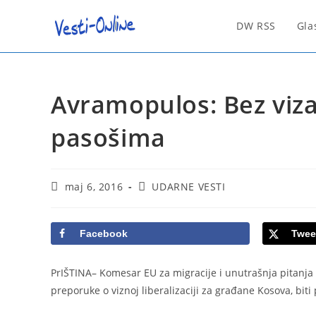
Skip
to
DW RSS
Gla
content
Avramopulos: Bez viz
pasošima
Post
Post
maj 6, 2016
UDARNE VESTI
published:
category:
Facebook
Twee
PrIŠTINA– Komesar EU za migracije i unutrašnja pitanja 
preporuke o viznoj liberalizaciji za građane Kosova, biti