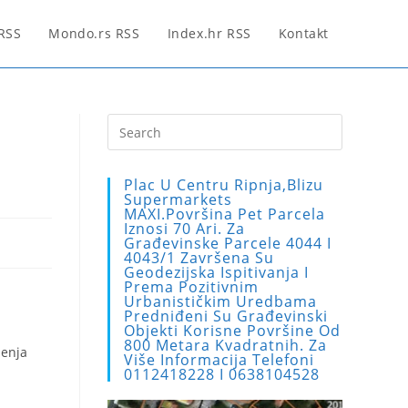
 RSS
Mondo.rs RSS
Index.hr RSS
Kontakt
Press
Escape
to
Plac U Centru Ripnja,blizu
close
Supermarkets
MAXI.Površina Pet Parcela
the
Iznosi 70 Ari. Za
search
Građevinske Parcele 4044 I
4043/1 Završena Su
panel.
Geodezijska Ispitivanja I
Prema Pozitivnim
Urbanističkim Uredbama
Predniđeni Su Građevinski
Objekti Korisne Površine Od
800 Metara Kvadratnih. Za
šenja
Više Informacija Telefoni
0112418228 I 0638104528