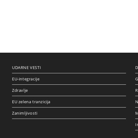
UDARNE VESTI
D
EU-integracije
G
Zdravlje
R
EU zelena tranzicija
N
Zanimljivosti
M
I