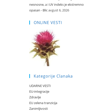
nesnosne, a i UV indeks je ekstremno
opasan - Blic
avgust 6, 2026
ONLINE VESTI
Kategorije Clanaka
UDARNE VESTI
EU-integracije
Zdravlje
EU zelena tranzicija
Zanimljivosti