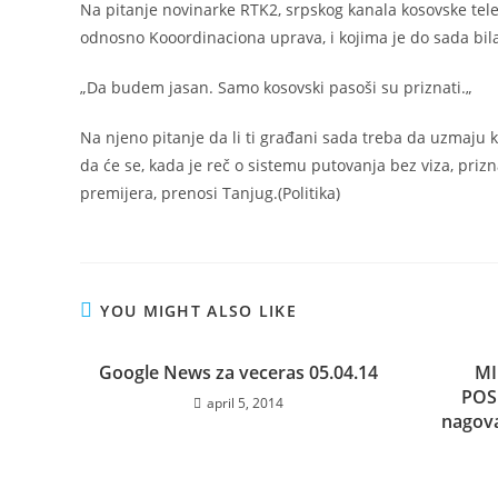
Na pitanje novinarke RTK2, srpskog kanala kosovske telev
odnosno Kooordinaciona uprava, i kojima je do sada bila
„Da budem jasan. Samo kosovski pasoši su priznati.„
Na njeno pitanje da li ti građani sada treba da uzmaju 
da će se, kada je reč o sistemu putovanja bez viza, prizn
premijera, prenosi Tanjug.(Politika)
YOU MIGHT ALSO LIKE
Google News za veceras 05.04.14
MI
POS
april 5, 2014
nagova