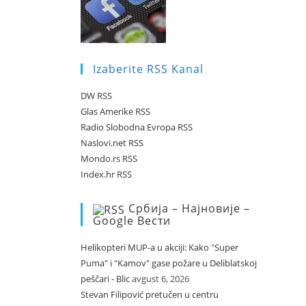
Izaberite RSS Kanal
DW RSS
Glas Amerike RSS
Radio Slobodna Evropa RSS
Naslovi.net RSS
Mondo.rs RSS
Index.hr RSS
Србија – Најновије –
Google Вести
Helikopteri MUP-a u akciji: Kako "Super
Puma" i "Kamov" gase požare u Deliblatskoj
peščari - Blic
avgust 6, 2026
Stevan Filipović pretučen u centru