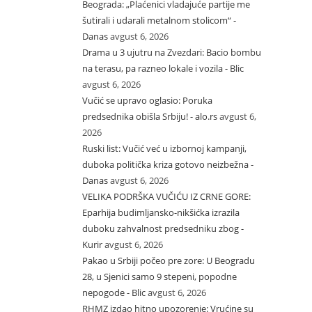
Beograda: „Plaćenici vladajuće partije me
šutirali i udarali metalnom stolicom“ -
Danas
avgust 6, 2026
Drama u 3 ujutru na Zvezdari: Bacio bombu
na terasu, pa razneo lokale i vozila - Blic
avgust 6, 2026
Vučić se upravo oglasio: Poruka
predsednika obišla Srbiju! - alo.rs
avgust 6,
2026
Ruski list: Vučić već u izbornoj kampanji,
duboka politička kriza gotovo neizbežna -
Danas
avgust 6, 2026
VELIKA PODRŠKA VUČIĆU IZ CRNE GORE:
Eparhija budimljansko-nikšićka izrazila
duboku zahvalnost predsedniku zbog -
Kurir
avgust 6, 2026
Pakao u Srbiji počeo pre zore: U Beogradu
28, u Sjenici samo 9 stepeni, popodne
nepogode - Blic
avgust 6, 2026
RHMZ izdao hitno upozorenje: Vrućine su