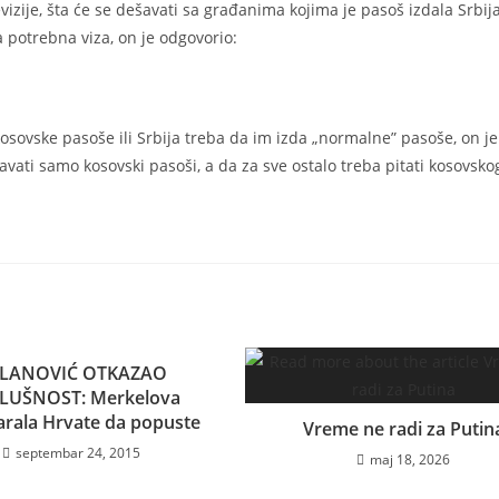
izije, šta će se dešavati sa građanima kojima je pasoš izdala Srbija
 potrebna viza, on je odgovorio:
kosovske pasoše ili Srbija treba da im izda „normalne” pasoše, on j
avati samo kosovski pasoši, a da za sve ostalo treba pitati kosovsko
LANOVIĆ OTKAZAO
LUŠNOST: Merkelova
rala Hrvate da popuste
Vreme ne radi za Putin
septembar 24, 2015
maj 18, 2026