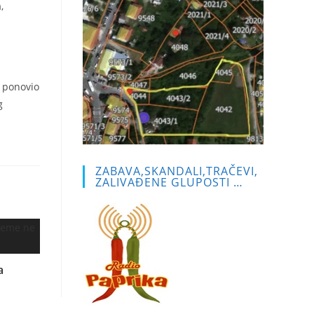
,
e ponovio
g
ZABAVA,SKANDALI,TRAČEVI,
ZALIVAĐENE GLUPOSTI …
a