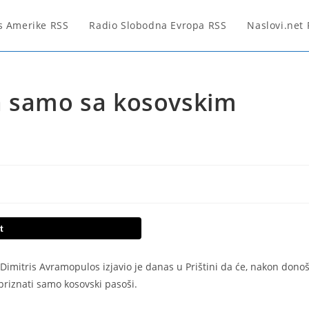
s Amerike RSS
Radio Slobodna Evropa RSS
Naslovi.net
a samo sa kosovskim
t
Dimitris Avramopulos izjavio je danas u Prištini da će, nakon dono
 priznati samo kosovski pasoši.