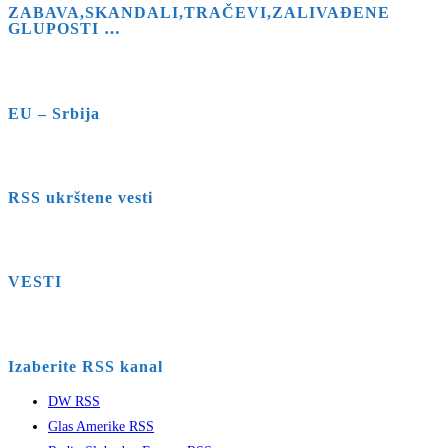
ZABAVA,SKANDALI,TRAČEVI,ZALIVAĐENE
GLUPOSTI …
EU – Srbija
RSS ukrštene vesti
VESTI
Izaberite RSS kanal
DW RSS
Glas Amerike RSS