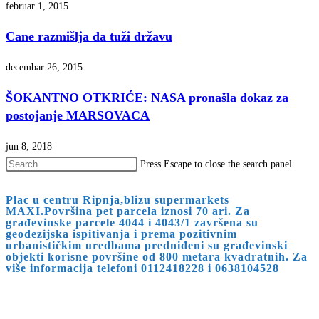
februar 1, 2015
Cane razmišlja da tuži državu
decembar 26, 2015
ŠOKANTNO OTKRIĆE: NASA pronašla dokaz za
postojanje MARSOVACA
jun 8, 2018
Press Escape to close the search panel.
Plac u centru Ripnja,blizu supermarkets
MAXI.Površina pet parcela iznosi 70 ari. Za
građevinske parcele 4044 i 4043/1 završena su
geodezijska ispitivanja i prema pozitivnim
urbanističkim uredbama predniđeni su građevinski
objekti korisne površine od 800 metara kvadratnih. Za
više informacija telefoni 0112418228 i 0638104528