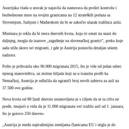
Austrijska vlada u utorak je najavila da namerava da proširi kontrolu i
bezbednosne mere na svojim granicama na 12 strateških prelaza sa
Slovenijom, Italijom i Mađarskom da bi se zakočio ulazak tražilaca azila.
Ministara je rekla da bi mera dnevnih kvota, koja će ostati na snazi do
daljnjeg, mogla da izazove „zagušenje na slovenačkoj granici“, preko koje
sada stižu skoro svi migranti, i gde je Austrija postavila detaljan sistem
nadzora.
Pošto je prihvatila oko 90.000 migranata 2015, što je više od jedan odsto
njenog stanovništva, uz stotine hiljada koji su u tranzitu prošli ka
Nemačkoj, Austrija je odlučila da ograniči broj novih zahteva za azil na
37.500 ove godine.
Nova kvota od 80 ljudi dnevno ustanovljena je s ciljem da se ta cifra ne
pređe, imajući u vidu da je 11.000 migranata već tražilo azil od 1. januara,
što je gotovo 250 dnevno.
„Austrija je među najtraženijim zemljama članicama EU i stigla je do