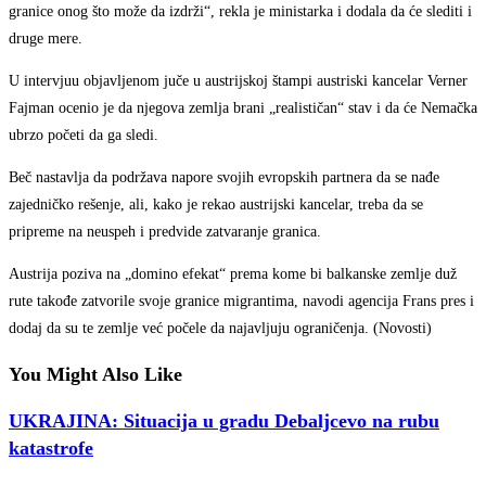
granice onog što može da izdrži“, rekla je ministarka i dodala da će slediti i
druge mere.
U intervjuu objavljenom juče u austrijskoj štampi austriski kancelar Verner
Fajman ocenio je da njegova zemlja brani „realističan“ stav i da će Nemačka
ubrzo početi da ga sledi.
Beč nastavlja da podržava napore svojih evropskih partnera da se nađe
zajedničko rešenje, ali, kako je rekao austrijski kancelar, treba da se
pripreme na neuspeh i predvide zatvaranje granica.
Austrija poziva na „domino efekat“ prema kome bi balkanske zemlje duž
rute takođe zatvorile svoje granice migrantima, navodi agencija Frans pres i
dodaj da su te zemlje već počele da najavljuju ograničenja. (Novosti)
You Might Also Like
UKRAJINA: Situacija u gradu Debaljcevo na rubu
katastrofe