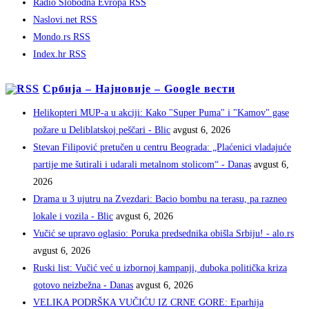
Radio Slobodna Evropa RSS
Naslovi.net RSS
Mondo.rs RSS
Index.hr RSS
Србија – Најновије – Google вести
Helikopteri MUP-a u akciji: Kako "Super Puma" i "Kamov" gase
požare u Deliblatskoj peščari - Blic
avgust 6, 2026
Stevan Filipović pretučen u centru Beograda: „Plaćenici vladajuće
partije me šutirali i udarali metalnom stolicom“ - Danas
avgust 6,
2026
Drama u 3 ujutru na Zvezdari: Bacio bombu na terasu, pa razneo
lokale i vozila - Blic
avgust 6, 2026
Vučić se upravo oglasio: Poruka predsednika obišla Srbiju! - alo.rs
avgust 6, 2026
Ruski list: Vučić već u izbornoj kampanji, duboka politička kriza
gotovo neizbežna - Danas
avgust 6, 2026
VELIKA PODRŠKA VUČIĆU IZ CRNE GORE: Eparhija