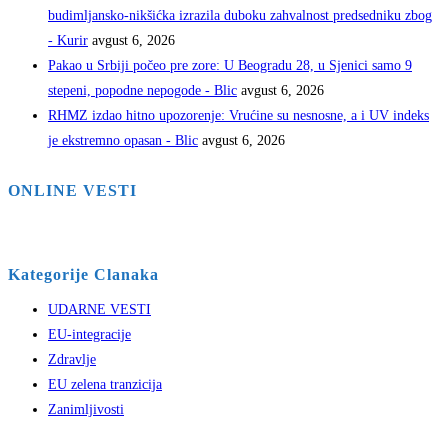
budimljansko-nikšićka izrazila duboku zahvalnost predsedniku zbog
- Kurir
avgust 6, 2026
Pakao u Srbiji počeo pre zore: U Beogradu 28, u Sjenici samo 9
stepeni, popodne nepogode - Blic
avgust 6, 2026
RHMZ izdao hitno upozorenje: Vrućine su nesnosne, a i UV indeks
je ekstremno opasan - Blic
avgust 6, 2026
ONLINE VESTI
Kategorije Clanaka
UDARNE VESTI
EU-integracije
Zdravlje
EU zelena tranzicija
Zanimljivosti