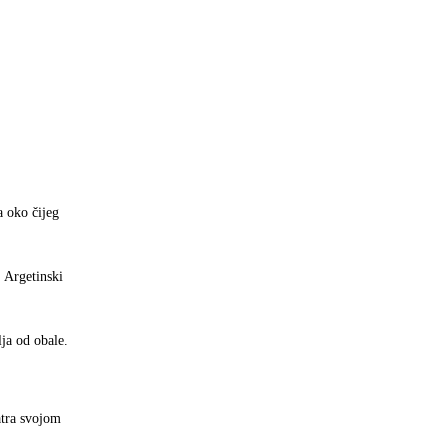
a oko čijeg
 Argetinski
ja od obale.
atra svojom