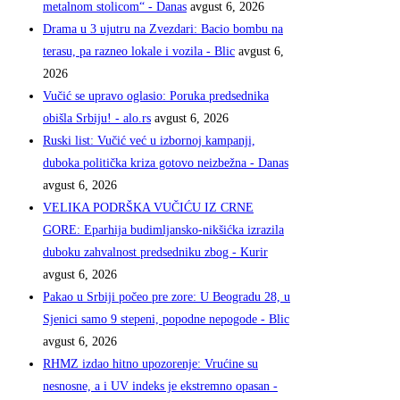
metalnom stolicom“ - Danas
avgust 6, 2026
Drama u 3 ujutru na Zvezdari: Bacio bombu na
terasu, pa razneo lokale i vozila - Blic
avgust 6,
2026
Vučić se upravo oglasio: Poruka predsednika
obišla Srbiju! - alo.rs
avgust 6, 2026
Ruski list: Vučić već u izbornoj kampanji,
duboka politička kriza gotovo neizbežna - Danas
avgust 6, 2026
VELIKA PODRŠKA VUČIĆU IZ CRNE
GORE: Eparhija budimljansko-nikšićka izrazila
duboku zahvalnost predsedniku zbog - Kurir
avgust 6, 2026
Pakao u Srbiji počeo pre zore: U Beogradu 28, u
Sjenici samo 9 stepeni, popodne nepogode - Blic
avgust 6, 2026
RHMZ izdao hitno upozorenje: Vrućine su
nesnosne, a i UV indeks je ekstremno opasan -