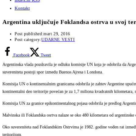
Index.hr RSS
Kontakt
Argentina uključuje Foklandsa ostrva u svoj ter
Post published:
mart 29, 2016
Post category:
UDARNE VESTI
Facebook
Tweet
Argentinska vlada pozdravila je odluku komisije UN koja je odobrila da Argent
suvereniteta postoji spor između Buenos Ajresa i Londona.
Komisija UN o kontinentalnim granicama odobrila je zahtev Argentine upućen 
kontinentalni deo teritorije povećan je za 1,7 miliona kvadratnih kilometara, 
Komisija UN za granice epikontinentalnog pojasa odobrila je predlog Argentin
Malvinska ili Foklandska osrtva nalaze se oko 480 kilometara od argentinske
Oko suvereniteta nad Foklandskim Ostrvima je 1982. godine vođen rat između Ar
teritorijom.