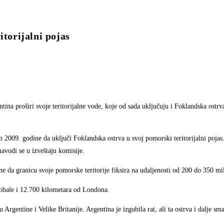
itorijalni pojas
ina proširi svoje teritorijalne vode, koje od sada uključuju i Foklandska ostrv
2009. godine da uključi Foklandska ostrva u svoj pomorski teritorijalni pojas.
navodi se u izveštaju komisije.
e da granicu svoje pomorske teritorije fiksira na udaljenosti od 200 do 350 mil
 obale i 12.700 kilometara od Londona.
gentine i Velike Britanije. Argentina je izgubila rat, ali ta ostrva i dalje sm