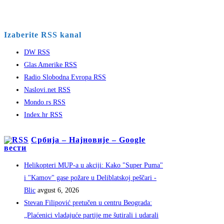
Izaberite RSS kanal
DW RSS
Glas Amerike RSS
Radio Slobodna Evropa RSS
Naslovi.net RSS
Mondo.rs RSS
Index.hr RSS
Србија – Најновије – Google
вести
Helikopteri MUP-a u akciji: Kako "Super Puma"
i "Kamov" gase požare u Deliblatskoj peščari -
Blic
avgust 6, 2026
Stevan Filipović pretučen u centru Beograda:
„Plaćenici vladajuće partije me šutirali i udarali