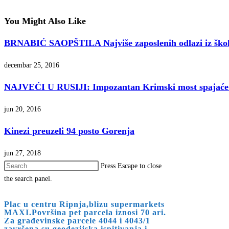
You Might Also Like
BRNABIĆ SAOPŠTILA Najviše zaposlenih odlazi iz škols
decembar 25, 2016
NAJVEĆI U RUSIJI: Impozantan Krimski most spajaće K
jun 20, 2016
Kinezi preuzeli 94 posto Gorenja
jun 27, 2018
Press Escape to close
the search panel.
Plac u centru Ripnja,blizu supermarkets
MAXI.Površina pet parcela iznosi 70 ari.
Za građevinske parcele 4044 i 4043/1
završena su geodezijska ispitivanja i