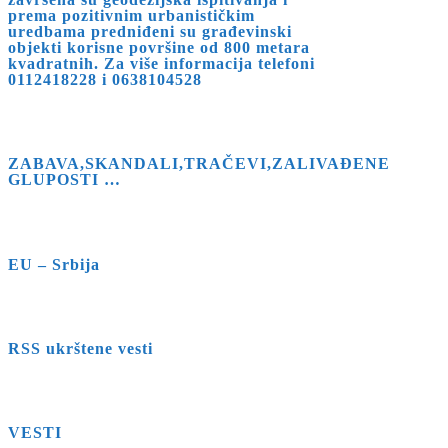
prema pozitivnim urbanističkim
uredbama predniđeni su građevinski
objekti korisne površine od 800 metara
kvadratnih. Za više informacija telefoni
0112418228 i 0638104528
ZABAVA,SKANDALI,TRAČEVI,ZALIVAĐENE
GLUPOSTI …
EU – Srbija
RSS ukrštene vesti
VESTI