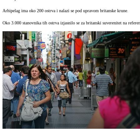
Arhipelag ima oko 200 ostrva i nalazi se pod upravom britanske krune.
Oko 3.000 stanovnika tih ostrva izjasnilo se za britanski suverenitet na ref