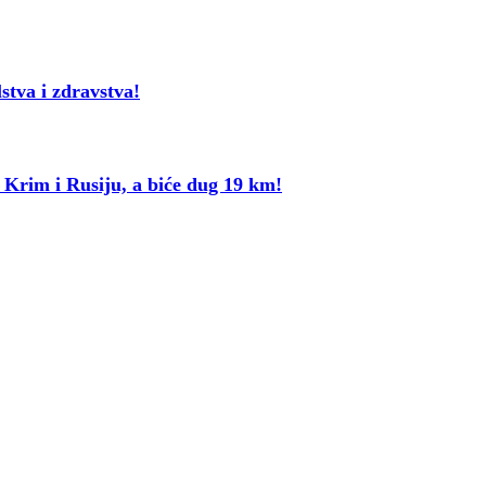
tva i zdravstva!
rim i Rusiju, a biće dug 19 km!