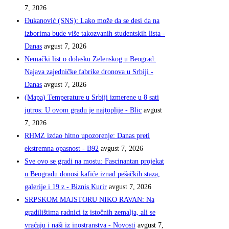
7, 2026
Đukanović (SNS): Lako može da se desi da na
izborima bude više takozvanih studentskih lista -
Danas
avgust 7, 2026
Nemački list o dolasku Zelenskog u Beograd:
Najava zajedničke fabrike dronova u Srbiji -
Danas
avgust 7, 2026
(Mapa) Temperature u Srbiji izmerene u 8 sati
jutros: U ovom gradu je najtoplije - Blic
avgust
7, 2026
RHMZ izdao hitno upozorenje: Danas preti
ekstremna opasnost - B92
avgust 7, 2026
Sve ovo se gradi na mostu: Fascinantan projekat
u Beogradu donosi kafiće iznad pešačkih staza,
galerije i 19 z - Biznis Kurir
avgust 7, 2026
SRPSKOM MAJSTORU NIKO RAVAN: Na
gradilištima radnici iz istočnih zemalja, ali se
vraćaju i naši iz inostranstva - Novosti
avgust 7,