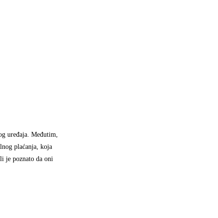
vog uređaja. Međutim,
lnog plaćanja, koja
li je poznato da oni