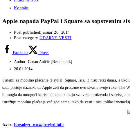
Index.hr RSS
Kontakt
Apple napada PayPal i Square sa sopstvenim s
Post published:
januar 26, 2014
Post category:
UDARNE VESTI
Facebook
Tweet
Author: Goran Aničić [Benchmark]
26.01.2014
Sistemi za mobilno plaćanje (PayPal, Square, Isis…) nisu retki danas, a ukol
sada postoje naznake da Apple želi da preuzme ovu stvar u svoje ruke. The Wal
bi mogla da omogući korisnicima da kupuju sve vrste proizvoda i servisa, a ne
istražuju mobilno plaćanje već godinama, tako da vesti i nisu toliko iznenađu
Izvor:
Engadget www.pregled.info