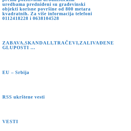
uredbama predniđeni su građevinski
objekti korisne površine od 800 metara
kvadratnih. Za više informacija telefoni
0112418228 i 0638104528
ZABAVA,SKANDALI,TRAČEVI,ZALIVAĐENE
GLUPOSTI …
EU – Srbija
RSS ukrštene vesti
VESTI