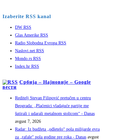
Izaberite RSS kanal
DW RSS
Glas Amerike RSS
Radio Slobodna Evropa RSS
Naslovi.net RSS
Mondo.rs RSS
Index.hr RSS
Србија – Најновије – Google
вести
Reditelj Stevan Filipović pretučen u centru
Beograda: „Plaćenici vladajuće partije me
šutirali i udarali metalnom stolicom“ - Danas
avgust 7, 2026
Radar: Iz budžeta „odletelo“ pola milijarde evra
za „rafale“ pola godine pre roka - Danas
avgust