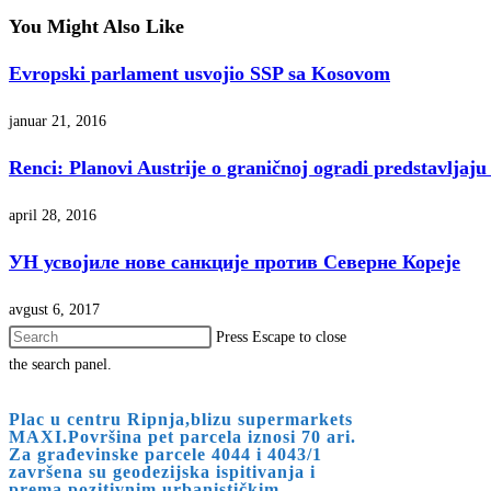
You Might Also Like
Evropski parlament usvojio SSP sa Kosovom
januar 21, 2016
Renci: Planovi Austrije o graničnoj ogradi predstavljaj
april 28, 2016
УН усвојиле нове санкције против Северне Кореје
avgust 6, 2017
Press Escape to close
the search panel.
Plac u centru Ripnja,blizu supermarkets
MAXI.Površina pet parcela iznosi 70 ari.
Za građevinske parcele 4044 i 4043/1
završena su geodezijska ispitivanja i
prema pozitivnim urbanističkim