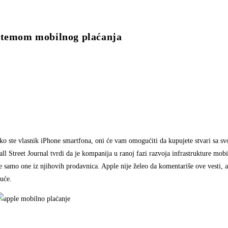
istemom mobilnog plaćanja
iko ste vlasnik iPhone smartfona, oni će vam omogućiti da kupujete stvari sa s
l Street Journal tvrdi da je kompanija u ranoj fazi razvoja infrastrukture mobi
 samo one iz njihovih prodavnica. Apple nije želeo da komentariše ove vesti, a
juće.