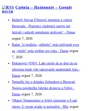
Србија – Најновије – Google
вести
Reditelj Stevan Filipović pretučen u centru
Beograda: „Plaćenici vladajuće partije me
šutirali i udarali metalnom stolicom“ - Danas
avgust 7, 2026
Radar: Iz budžeta „odletelo“ pola milijarde evra
za „rafale“ pola godine pre roka - Danas
avgust
7, 2026
Đukanović (SNS): Lako može da se desi da na
izborima bude više takozvanih studentskih lista -
Danas
avgust 7, 2026
Nemački list o dolasku Zelenskog u Beograd:
Najava zajedničke fabrike dronova u Srbiji -
Danas
avgust 7, 2026
(Mapa) Temperature u Srbiji izmerene u 8 sati
jutros: U ovom gradu je najtoplije - Blic
avgust