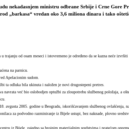
sudu nekadasnjem ministru odbrane Srbije i Crne Gore P
brod „barkasa“ vredan oko 3,6 miliona dinara i tako oštet
 u trajanju od osam meseci i istovremeno je određeno da se kazna neće izvršiti 
ućena na parnicu.
 pred Apelacionim sudom.
lbi ta odluka bila ukinuta i naložen je novi drugostepeni pretres.
a navrata već bio oslobodjen optužbi za zloupotrebu službenog položaja, a ošt
icu.
 18. avgusta 2005. godine u Beogradu, iskorišćavanjem službenog ovlašćenja, n
onilaca za podvodno razminiranje iz Bijele ustupi, bez naknade, plovno sreds
centru iz Bijele, zajedno sa brojnim materijalnim sredstvima i pratećom opre