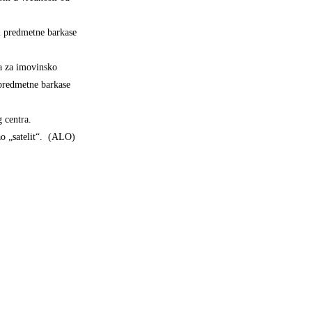
ji predmetne barkase
ja za imovinsko
 predmetne barkase
 centra.
ao „satelit“. (ALO)