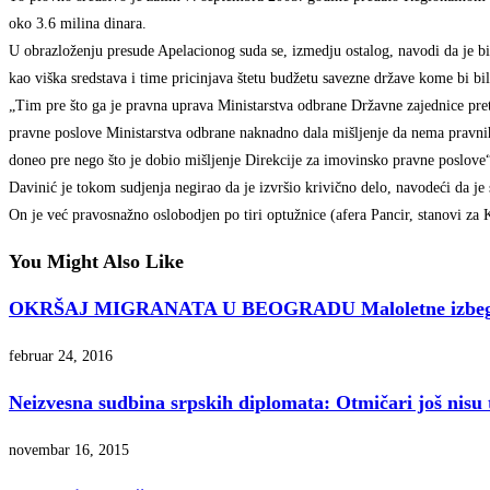
oko 3.6 milina dinara.
U obrazloženju presude Apelacionog suda se, izmedju ostalog, navodi da je bi
kao viška sredstava i time pricinjava štetu budžetu savezne države kome bi bi
„Tim pre što ga je pravna uprava Ministarstva odbrane Državne zajednice pret
pravne poslove Ministarstva odbrane naknadno dala mišljenje da nema pravnih
doneo pre nego što je dobio mišljenje Direkcije za imovinsko pravne poslove“
Davinić je tokom sudjenja negirao da je izvršio krivično delo, navodeći da j
On je već pravosnažno oslobodjen po tiri optužnice (afera Pancir, stanovi za 
You Might Also Like
OKRŠAJ MIGRANATA U BEOGRADU Maloletne izbeglice 
februar 24, 2016
Neizvesna sudbina srpskih diplomata: Otmičari još nisu t
novembar 16, 2015