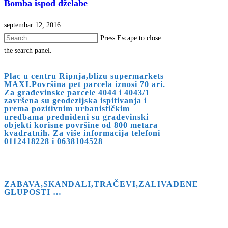
Bomba ispod dželabe
septembar 12, 2016
Press Escape to close
the search panel.
Plac u centru Ripnja,blizu supermarkets
MAXI.Površina pet parcela iznosi 70 ari.
Za građevinske parcele 4044 i 4043/1
završena su geodezijska ispitivanja i
prema pozitivnim urbanističkim
uredbama predniđeni su građevinski
objekti korisne površine od 800 metara
kvadratnih. Za više informacija telefoni
0112418228 i 0638104528
ZABAVA,SKANDALI,TRAČEVI,ZALIVAĐENE
GLUPOSTI …