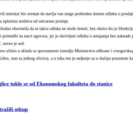
vši ministar bio svestan da stavlja van snage prethodnu donetu odluku o proda
la uplaćena sredstva od ostvarene prodaje.
hodno obavestila da se takva odluka ne može doneti, bez obzira što je Direkci
 primedbi na nacrt ugovora, jer je okrivljeni odluku o ustupanju bez naknade
, naveo je sud.
e sve učinio u skladu sa sporazumom izmedju Ministarstva odbrane i crnogorskog
Kobre, stan za jednog oficira), a u toku mu je sudjenje za u slučaju poznatom k
tukle se od Ekonomskog fakulteta do stanice
ražili otkup