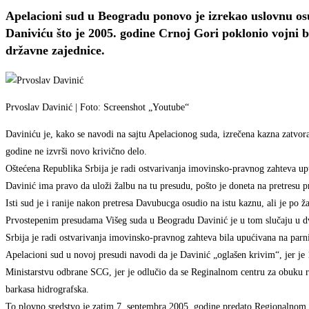
Apelacioni sud u Beogradu ponovo je izrekao uslovnu o
Daniviću što je 2005. godine Crnoj Gori poklonio vojni 
državne zajednice.
Prvoslav Davinić | Foto: Screenshot „Youtube“
Daviniću je, kako se navodi na sajtu Apelacionog suda, izrečena kazna zatvora
godine ne izvrši novo krivično delo.
Oštećena Republika Srbija je radi ostvarivanja imovinsko-pravnog zahteva up
Davinić ima pravo da uloži žalbu na tu presudu, pošto je doneta na pretresu
Isti sud je i ranije nakon pretresa Davubucga osudio na istu kaznu, ali je po ža
Prvostepenim presudama Višeg suda u Beogradu Davinić je u tom slučaju u dv
Srbija je radi ostvarivanja imovinsko-pravnog zahteva bila upućivana na parn
Apelacioni sud u novoj presudi navodi da je Davinić „oglašen krivim“, jer je
Ministarstvu odbrane SCG, jer je odlučio da se Reginalnom centru za obuku r
barkasa hidrografska.
To plovno sredstvo je zatim 7. septembra 2005. godine predato Regionalnom 