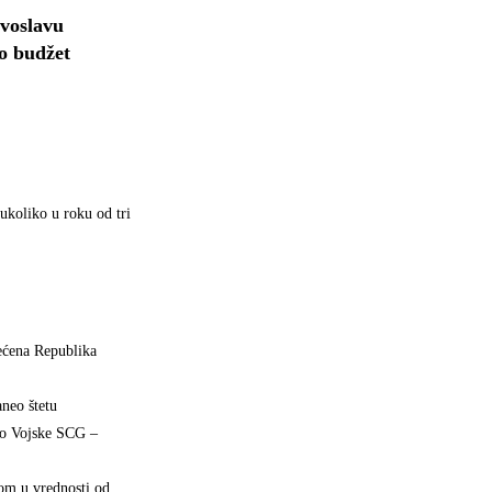
rvoslavu
io budžet
ukoliko u roku od tri
ećena Republika
aneo štetu
tvo Vojske SCG –
mom u vrednosti od