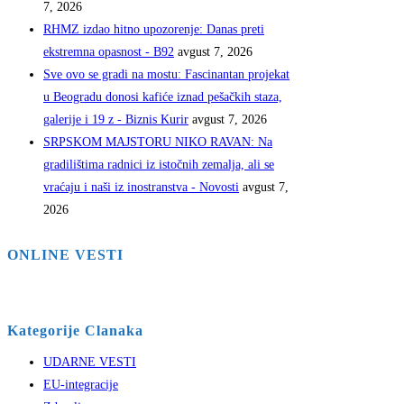
7, 2026
RHMZ izdao hitno upozorenje: Danas preti
ekstremna opasnost - B92
avgust 7, 2026
Sve ovo se gradi na mostu: Fascinantan projekat
u Beogradu donosi kafiće iznad pešačkih staza,
galerije i 19 z - Biznis Kurir
avgust 7, 2026
SRPSKOM MAJSTORU NIKO RAVAN: Na
gradilištima radnici iz istočnih zemalja, ali se
vraćaju i naši iz inostranstva - Novosti
avgust 7,
2026
ONLINE VESTI
Kategorije Clanaka
UDARNE VESTI
EU-integracije