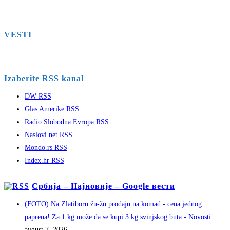
VESTI
Izaberite RSS kanal
DW RSS
Glas Amerike RSS
Radio Slobodna Evropa RSS
Naslovi.net RSS
Mondo.rs RSS
Index.hr RSS
Србија – Најновије – Google вести
(FOTO) Na Zlatiboru žu-žu prodaju na komad - cena jednog
paprena! Za 1 kg može da se kupi 3 kg svinjskog buta - Novosti
avgust 7, 2026