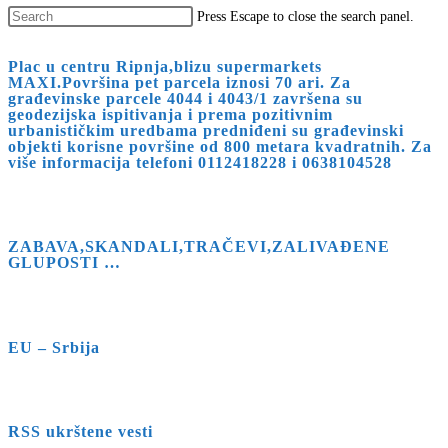
Press Escape to close the search panel.
Plac u centru Ripnja,blizu supermarkets
MAXI.Površina pet parcela iznosi 70 ari. Za
građevinske parcele 4044 i 4043/1 završena su
geodezijska ispitivanja i prema pozitivnim
urbanističkim uredbama predniđeni su građevinski
objekti korisne površine od 800 metara kvadratnih. Za
više informacija telefoni 0112418228 i 0638104528
ZABAVA,SKANDALI,TRAČEVI,ZALIVAĐENE
GLUPOSTI …
EU – Srbija
RSS ukrštene vesti