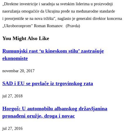
„Direktne investricije i saradnja sa svetskim liderima u proizvodnji
naoružanja omogućiće da Ukrajina pređe na međunarodne standarde
i preorjentiše se na nova tržišta“, naglasio je generalni direktor koncerna
„Ukroboronprom“ Roman Romanov. (Pravda)
You Might Also Like
Rumunjski rast ‘u kineskom stilu’ zastrašuje
ekonomiste
novembar 20, 2017
SAD i EU se povlače iz trgovinskog rata
jul 27, 2018
Horgoš: U automobilu albanskog državljanina
pronađeni oružje, droga i novac
jul 27, 2016