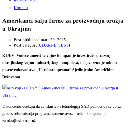
Index.hr RSS
Kontakt
Amerikanci šalju firme za proizvodnju oružja
u Ukrajinu
Post published:
mart 29, 2015
Post category:
UDARNE VESTI
KIJEV- Vodeće američke vojne kompanije investiraće u razvoj
ukrajinskog vojno-industrijskog kompleksa, dogovoreno je tokom
posete rukovodstva „Ukroboronproma“ Sjedinjenim Američkim
Državama.
U koncernu očekuju da će iskustvo i tehnologija SAD pomoći da se ubrza
proces reformisanja programa zamene uvoza ruskih komponenti
za ukrajinsko naoružanje.