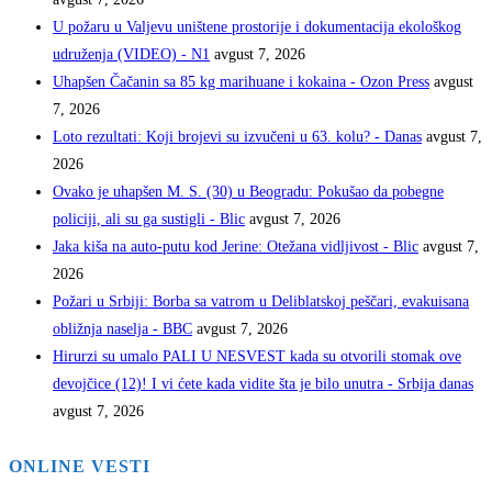
U požaru u Valjevu uništene prostorije i dokumentacija ekološkog
udruženja (VIDEO) - N1
avgust 7, 2026
Uhapšen Čačanin sa 85 kg marihuane i kokaina - Ozon Press
avgust
7, 2026
Loto rezultati: Koji brojevi su izvučeni u 63. kolu? - Danas
avgust 7,
2026
Ovako je uhapšen M. S. (30) u Beogradu: Pokušao da pobegne
policiji, ali su ga sustigli - Blic
avgust 7, 2026
Jaka kiša na auto-putu kod Jerine: Otežana vidljivost - Blic
avgust 7,
2026
Požari u Srbiji: Borba sa vatrom u Deliblatskoj peščari, evakuisana
obližnja naselja - BBC
avgust 7, 2026
Hirurzi su umalo PALI U NESVEST kada su otvorili stomak ove
devojčice (12)! I vi ćete kada vidite šta je bilo unutra - Srbija danas
avgust 7, 2026
ONLINE VESTI