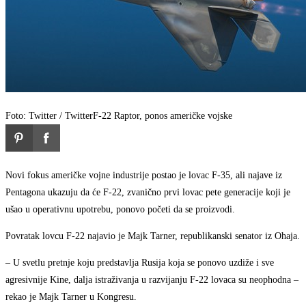
Foto: Twitter / Twitter
F-22 Raptor, ponos američke vojske
Novi fokus američke vojne industrije postao je lovac F-35, ali najave iz
Pentagona ukazuju da će F-22, zvanično prvi lovac pete generacije koji je
ušao u operativnu upotrebu, ponovo početi da se proizvodi.
Povratak lovcu F-22 najavio je Majk Tarner, republikanski senator iz Ohaja.
– U svetlu pretnje koju predstavlja Rusija koja se ponovo uzdiže i sve
agresivnije Kine, dalja istraživanja u razvijanju F-22 lovaca su neophodna –
rekao je Majk Tarner u Kongresu.