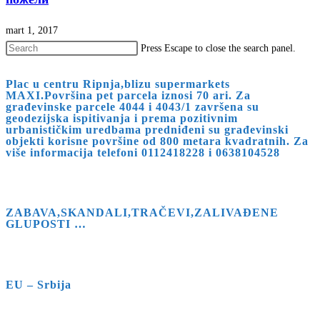
mart 1, 2017
Press Escape to close the search panel.
Plac u centru Ripnja,blizu supermarkets
MAXI.Površina pet parcela iznosi 70 ari. Za
građevinske parcele 4044 i 4043/1 završena su
geodezijska ispitivanja i prema pozitivnim
urbanističkim uredbama predniđeni su građevinski
objekti korisne površine od 800 metara kvadratnih. Za
više informacija telefoni 0112418228 i 0638104528
ZABAVA,SKANDALI,TRAČEVI,ZALIVAĐENE
GLUPOSTI …
EU – Srbija