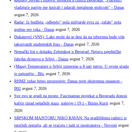
Reditelj Stevan Filipović pretučen u centru Beograda: „Plaćenici
vladajuće partije me šutirali i udarali metalnom stolicom“ - Danas
avgust 7, 2026
Radar: Iz budžeta „odletelo“ pola milijarde evra za „rafale“ pola
godine pre roka - Danas
avgust 7, 2026
Đukanović (SNS): Lako može da se desi da na izborima bude više
takozvanih studentskih lista - Danas
avgust 7, 2026
Nemački list o dolasku Zelenskog u Beograd: Najava zajedničke
fabrike dronova u Srbiji - Danas
avgust 7, 2026
(Mapa) Temperature u Srbiji izmerene u 8 sati jutros: U ovom gradu
je najtoplije - Blic
avgust 7, 2026
RHMZ izdao hitno upozorenje: Danas preti ekstremna opasnost -
B92
avgust 7, 2026
Sve ovo se gradi na mostu: Fascinantan projekat u Beogradu donosi
kafiće iznad pešačkih staza, galerije i 19 z - Biznis Kurir
avgust 7,
2026
SRPSKOM MAJSTORU NIKO RAVAN: Na gradilištima radnici iz
istočnih zemalja, ali se vraćaju i naši iz inostranstva - Novosti
avgust